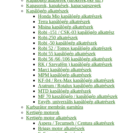
Kapálógép adapterek (járókerék,eke stb.)
Kapasorok, kapakések, kapacsapszegek
Kapálógép alkatrészek
Honda Mio kapálógép alkatrészek
Terra kapálógép alkatrészek
Misina kapálógép alkatrészek
Robi -151 / CSK-03 kapálógép alkatrész
Robi-250 alkatrészek
Robi -50 kapálógép alkatrészek
Robi 52 / Tomos kapálógép alkatrészek
Robi 55 kapálógép alkatrészek
Robi 56 /66 /106 kapálógép alkatrészek
RK ( Szevafém ) kapálógép alkatrészek
Marci kapálógép alkatrészek
MPM kapálógép alkatrészek
KF-04 / Rex-Max kapálógép alkatrészek
Aratrum / Rotalux kapálógép alkatrészek
MTD kapálógép alkatrészek
MF 70 kaszálógép / kapálógép alkatrészek
Egyéb, univerzális kapálógép alkatrészek
Karburátor membrán garnitúra
Kertigép motorok
Kertigép motor alkatrészek
Aspera / Tecumseh / Centura alkatrészek
Briggs motor alkatrészek