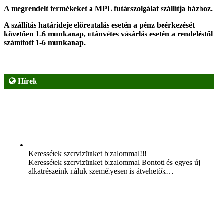
A megrendelt termékeket a MPL futárszolgálat szállítja házhoz.
A szállítás határideje előreutalás esetén a pénz beérkezését
követően 1-6 munkanap, utánvétes vásárlás esetén a rendeléstől
számított 1-6 munkanap.
Hírek
Keressétek szervizünket bizalommal!!!
Keressétek szervizünket bizalommal Bontott és egyes új
alkatrészeink náluk személyesen is átvehetők…