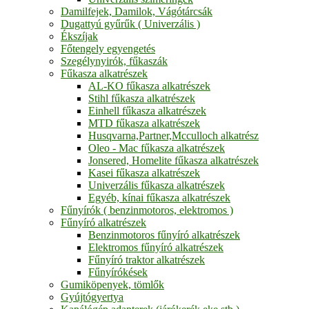
Damilfejek, Damilok, Vágótárcsák
Dugattyú gyűrűk ( Univerzális )
Ékszíjak
Főtengely egyengetés
Szegélynyirók, fűkaszák
Fűkasza alkatrészek
AL-KO fűkasza alkatrészek
Stihl fűkasza alkatrészek
Einhell fűkasza alkatrészek
MTD fűkasza alkatrészek
Husqvarna,Partner,Mcculloch alkatrész
Oleo - Mac fűkasza alkatrészek
Jonsered, Homelite fűkasza alkatrészek
Kasei fűkasza alkatrészek
Univerzális fűkasza alkatrészek
Egyéb, kínai fűkasza alkatrészek
Fűnyírók ( benzinmotoros, elektromos )
Fűnyíró alkatrészek
Benzinmotoros fűnyíró alkatrészek
Elektromos fűnyíró alkatrészek
Fűnyíró traktor alkatrészek
Fűnyírókések
Gumiköpenyek, tömlők
Gyújtógyertya