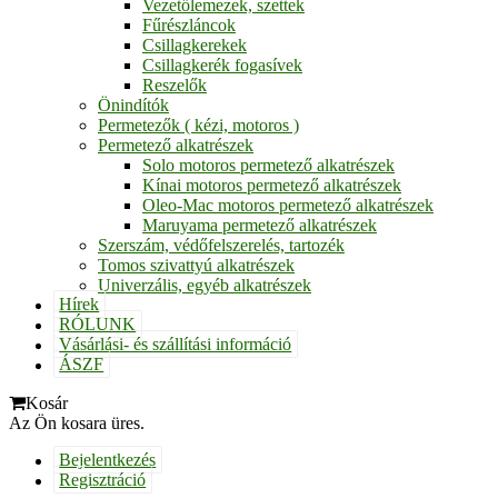
Vezetőlemezek, szettek
Fűrészláncok
Csillagkerekek
Csillagkerék fogasívek
Reszelők
Önindítók
Permetezők ( kézi, motoros )
Permetező alkatrészek
Solo motoros permetező alkatrészek
Kínai motoros permetező alkatrészek
Oleo-Mac motoros permetező alkatrészek
Maruyama permetező alkatrészek
Szerszám, védőfelszerelés, tartozék
Tomos szivattyú alkatrészek
Univerzális, egyéb alkatrészek
Hírek
RÓLUNK
Vásárlási- és szállítási információ
ÁSZF
Kosár
Az Ön kosara üres.
Bejelentkezés
Regisztráció