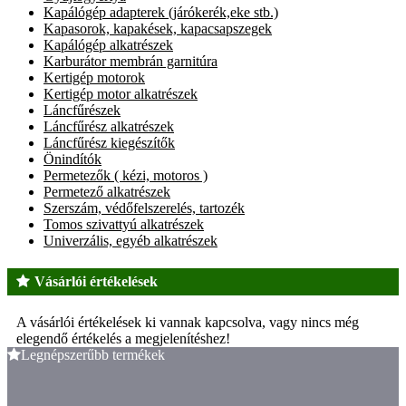
Kapálógép adapterek (járókerék,eke stb.)
Kapasorok, kapakések, kapacsapszegek
Kapálógép alkatrészek
Karburátor membrán garnitúra
Kertigép motorok
Kertigép motor alkatrészek
Láncfűrészek
Láncfűrész alkatrészek
Láncfűrész kiegészítők
Önindítók
Permetezők ( kézi, motoros )
Permetező alkatrészek
Szerszám, védőfelszerelés, tartozék
Tomos szivattyú alkatrészek
Univerzális, egyéb alkatrészek
Vásárlói értékelések
A vásárlói értékelések ki vannak kapcsolva, vagy nincs még
elegendő értékelés a megjelenítéshez!
Legnépszerűbb termékek