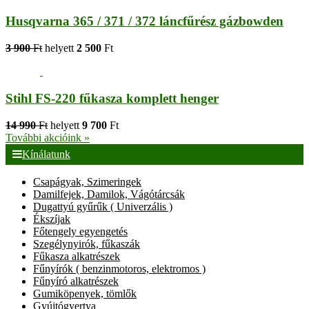
Husqvarna 365 / 371 / 372 láncfűrész gázbowden
3 900
Ft
helyett
2 500
Ft
Stihl FS-220 fűkasza komplett henger
14 990
Ft
helyett
9 700
Ft
További akcióink »
Kínálatunk
Csapágyak, Szimeringek
Damilfejek, Damilok, Vágótárcsák
Dugattyú gyűrűk ( Univerzális )
Ékszíjak
Főtengely egyengetés
Szegélynyirók, fűkaszák
Fűkasza alkatrészek
Fűnyírók ( benzinmotoros, elektromos )
Fűnyíró alkatrészek
Gumiköpenyek, tömlők
Gyújtógyertya