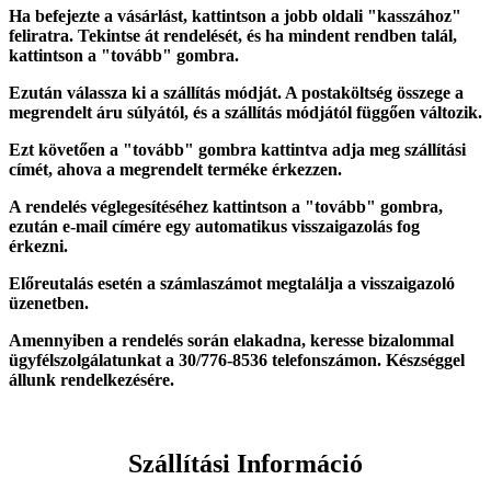
Ha befejezte a vásárlást, kattintson a jobb oldali "kasszához"
feliratra. Tekintse át rendelését, és ha mindent rendben talál,
kattintson a "tovább" gombra.
Ezután válassza ki a szállítás módját. A postaköltség összege a
megrendelt áru súlyától, és a szállítás módjától függően változik.
Ezt követően a "tovább" gombra kattintva adja meg szállítási
címét, ahova a megrendelt terméke érkezzen.
A rendelés véglegesítéséhez kattintson a "tovább" gombra,
ezután e-mail címére egy automatikus visszaigazolás fog
érkezni.
Előreutalás esetén a számlaszámot megtalálja a visszaigazoló
üzenetben.
Amennyiben a rendelés során elakadna, keresse bizalommal
ügyfélszolgálatunkat a 30/776-8536 telefonszámon. Készséggel
állunk rendelkezésére.
Szállítási Információ