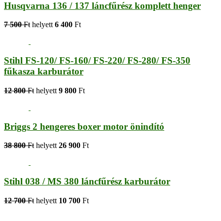
Husqvarna 136 / 137 láncfűrész komplett henger
7 500
Ft
helyett
6 400
Ft
Stihl FS-120/ FS-160/ FS-220/ FS-280/ FS-350
fűkasza karburátor
12 800
Ft
helyett
9 800
Ft
Briggs 2 hengeres boxer motor önindító
38 800
Ft
helyett
26 900
Ft
Stihl 038 / MS 380 láncfűrész karburátor
12 700
Ft
helyett
10 700
Ft