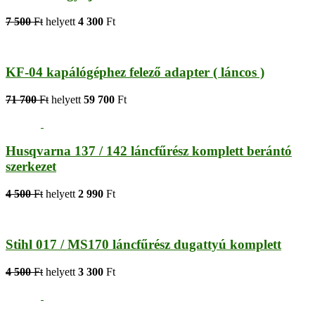
7 500
Ft
helyett
4 300
Ft
KF-04 kapálógéphez felező adapter ( láncos )
71 700
Ft
helyett
59 700
Ft
Husqvarna 137 / 142 láncfűrész komplett berántó
szerkezet
4 500
Ft
helyett
2 990
Ft
Stihl 017 / MS170 láncfűrész dugattyú komplett
4 500
Ft
helyett
3 300
Ft