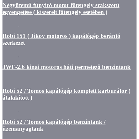
Négyütemű fűnyíró motor főtengely szakszerű
egyengetése ( kiszerelt főtengely esetében )
Robi 151 ( Jikov motoros ) kapálógép berántó
szerkezet
3WF-2.6 kinai motoros háti permetező benzintank
Robi 52 / Tomos kapálógép komplett karburátor (
átalakított )
Robi 52 / Tomos kapálógép benzintank /
üzemanyagtank