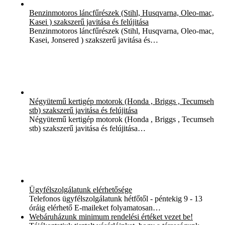
Benzinmotoros láncfűrészek (Stihl, Husqvarna, Oleo-mac,
Kasei ) szakszerű javitása és felújitása
Benzinmotoros láncfűrészek (Stihl, Husqvarna, Oleo-mac,
Kasei, Jonsered ) szakszerű javitása és…
Négyütemű kertigép motorok (Honda , Briggs , Tecumseh
stb) szakszerű javitása és felújitása
Négyütemű kertigép motorok (Honda , Briggs , Tecumseh
stb) szakszerű javitása és felújitása…
Ügyfélszolgálatunk elérhetősége
Telefonos ügyfélszolgálatunk hétfőtől - péntekig 9 - 13
óráig elérhető E-maileket folyamatosan…
Webáruházunk minimum rendelési értéket vezet be!