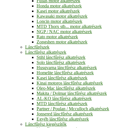
Fullas motor alkatrészek
Honda motor alkatrészek
Kasei motor alkatrészek
Kawasaki motor alkatrészek
Loncin motor alkatrészek
MTD Thorx stb... motor alkatrészek
NGP / NAC motor alkatrészek
Rato motor alkatrészek
Zongshen motor alkatrészek
Láncfűrészek
Láncfűrész alkatrészek
Stihl láncfűrész alkatrészek
Solo láncfűrész alkatrészek
Husqvarna láncfűrész alkatrészek
Homelite láncfűrész alkatrészek
Kasei láncfűrész alkatrészek
Kinai motoros láncfűrész alkatrészek
Oleo-Mac láncfűrész alkatrészek
Makita / Dolmar láncfűrész alkatrészek
AL-KO láncfűrész alkatrészek
MTD láncfűrész alkatrészek
Partner / Poulan / Mcculloch alkatrészek
Jonsered láncfűrész alkatrészek
Egyéb láncfűrész alkatrészek
Láncfűrész kiegészítők