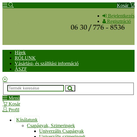
Kosár
Bejelentkezés
Regisztráció
Hírek
RÓLUNK
Vásárlási- és szállítási információ
ÁSZF
Menü
Kosár
Profil
Kínálatunk
Csapágyak, Szimeringek
Univerzális Csapágyak
Univerzális szimeringek