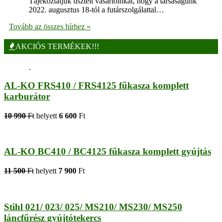
Tájékoztatjuk tisztelt vásárlóinkat, hogy a társaságunk
2022. augusztus 18-tól a futárszolgálattal…
Tovább az összes hírhez »
AKCIÓS TERMÉKEK!!!
AL-KO FRS410 / FRS4125 fűkasza komplett
karburátor
10 990
Ft
helyett
6 600
Ft
AL-KO BC410 / BC4125 fűkasza komplett gyújtás
11 500
Ft
helyett
7 900
Ft
Stihl 021/ 023/ 025/ MS210/ MS230/ MS250
láncfűrész gyújtótekercs