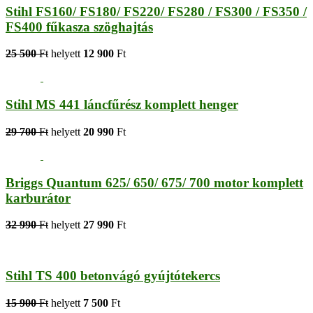
Stihl FS160/ FS180/ FS220/ FS280 / FS300 / FS350 /
FS400 fűkasza szöghajtás
25 500
Ft
helyett
12 900
Ft
Stihl MS 441 láncfűrész komplett henger
29 700
Ft
helyett
20 990
Ft
Briggs Quantum 625/ 650/ 675/ 700 motor komplett
karburátor
32 990
Ft
helyett
27 990
Ft
Stihl TS 400 betonvágó gyújtótekercs
15 900
Ft
helyett
7 500
Ft