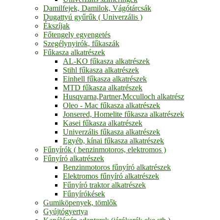
Damilfejek, Damilok, Vágótárcsák
Dugattyú gyűrűk ( Univerzális )
Ékszíjak
Főtengely egyengetés
Szegélynyirók, fűkaszák
Fűkasza alkatrészek
AL-KO fűkasza alkatrészek
Stihl fűkasza alkatrészek
Einhell fűkasza alkatrészek
MTD fűkasza alkatrészek
Husqvarna,Partner,Mcculloch alkatrész
Oleo - Mac fűkasza alkatrészek
Jonsered, Homelite fűkasza alkatrészek
Kasei fűkasza alkatrészek
Univerzális fűkasza alkatrészek
Egyéb, kínai fűkasza alkatrészek
Fűnyírók ( benzinmotoros, elektromos )
Fűnyíró alkatrészek
Benzinmotoros fűnyíró alkatrészek
Elektromos fűnyíró alkatrészek
Fűnyíró traktor alkatrészek
Fűnyírókések
Gumiköpenyek, tömlők
Gyújtógyertya