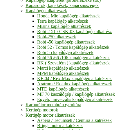
Kapálógép adapterek (járókerék,eke stb.)
Kapasorok, kapakések, kapacsapszegek
Kapálógép alkatrészek
Honda Mio kapálógép alkatrészek
Terra kapálógép alkatrészek
Misina kapálógép alkatrészek
Robi -151 / CSK-03 kapálógép alkatrész
Robi-250 alkatrészek
Robi -50 kapálógép alkatrészek
Robi 52 / Tomos kapálógép alkatrészek
Robi 55 kapálógép alkatrészek
Robi 56 /66 /106 kapálógép alkatrészek
RK ( Szevafém ) kapálógép alkatrészek
Marci kapálógép alkatrészek
MPM kapálógép alkatrészek
KF-04 / Rex-Max kapálógép alkatrészek
Aratrum / Rotalux kapálógép alkatrészek
MTD kapálógép alkatrészek
MF 70 kaszálógép / kapálógép alkatrészek
Egyéb, univerzális kapálógép alkatrészek
Karburátor membrán garnitúra
Kertigép motorok
Kertigép motor alkatrészek
Aspera / Tecumseh / Centura alkatrészek
Briggs motor alkatrészek