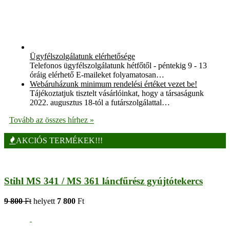
Ügyfélszolgálatunk elérhetősége
Telefonos ügyfélszolgálatunk hétfőtől - péntekig 9 - 13
óráig elérhető E-maileket folyamatosan…
Webáruházunk minimum rendelési értéket vezet be!
Tájékoztatjuk tisztelt vásárlóinkat, hogy a társaságunk
2022. augusztus 18-tól a futárszolgálattal…
Tovább az összes hírhez »
AKCIÓS TERMÉKEK!!!
Stihl MS 341 / MS 361 láncfűrész gyújtótekercs
9 800
Ft
helyett
7 800
Ft