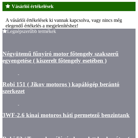
Vásárlói értékelések
A vásárlói értékelések ki vannak kapcsolva, vagy nincs még
elegendő értékelés a megjelenítéshez!
Legnépszerűbb termékek
Négyütemű fűnyíró motor főtengely szakszerű
egyengetése ( kiszerelt főtengely esetében )
Robi 151 ( Jikov motoros ) kapálógép berántó
szerkezet
3WF-2.6 kinai motoros háti permetező benzintank