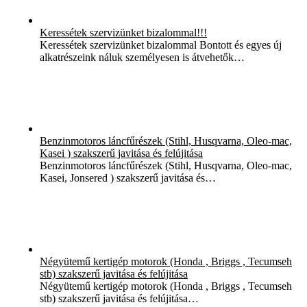
Keressétek szervizünket bizalommal!!!
Keressétek szervizünket bizalommal Bontott és egyes új
alkatrészeink náluk személyesen is átvehetők…
Benzinmotoros láncfűrészek (Stihl, Husqvarna, Oleo-mac,
Kasei ) szakszerű javitása és felújitása
Benzinmotoros láncfűrészek (Stihl, Husqvarna, Oleo-mac,
Kasei, Jonsered ) szakszerű javitása és…
Négyütemű kertigép motorok (Honda , Briggs , Tecumseh
stb) szakszerű javitása és felújitása
Négyütemű kertigép motorok (Honda , Briggs , Tecumseh
stb) szakszerű javitása és felújitása…