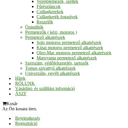
Vezetőlemezek, szettek
Fűrészláncok
Csillagkerekek
Csillagkerék fogasívek
Reszelők
Önindítók
Permetezők ( kézi, motoros )
Permetező alkatrészek
Solo motoros permetező alkatrészek
Kínai motoros permetező alkatrészek
Oleo-Mac motoros permetező alkatrészek
Maruyama permetező alkatrészek
Szerszám, védőfelszerelés, tartozék
Tomos szivattyú alkatrészek
Univerzális, egyéb alkatrészek
Hírek
RÓLUNK
Vásárlási- és szállítási információ
ÁSZF
Kosár
Az Ön kosara üres.
Bejelentkezés
Regisztráció