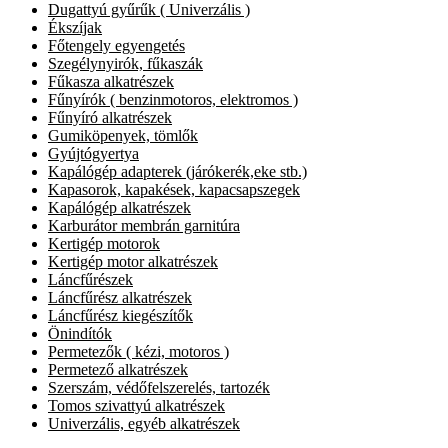
Dugattyú gyűrűk ( Univerzális )
Ékszíjak
Főtengely egyengetés
Szegélynyirók, fűkaszák
Fűkasza alkatrészek
Fűnyírók ( benzinmotoros, elektromos )
Fűnyíró alkatrészek
Gumiköpenyek, tömlők
Gyújtógyertya
Kapálógép adapterek (járókerék,eke stb.)
Kapasorok, kapakések, kapacsapszegek
Kapálógép alkatrészek
Karburátor membrán garnitúra
Kertigép motorok
Kertigép motor alkatrészek
Láncfűrészek
Láncfűrész alkatrészek
Láncfűrész kiegészítők
Önindítók
Permetezők ( kézi, motoros )
Permetező alkatrészek
Szerszám, védőfelszerelés, tartozék
Tomos szivattyú alkatrészek
Univerzális, egyéb alkatrészek