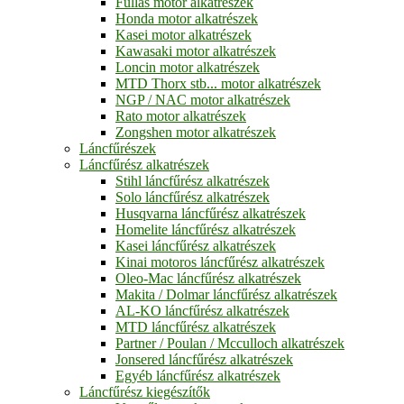
Fullas motor alkatrészek
Honda motor alkatrészek
Kasei motor alkatrészek
Kawasaki motor alkatrészek
Loncin motor alkatrészek
MTD Thorx stb... motor alkatrészek
NGP / NAC motor alkatrészek
Rato motor alkatrészek
Zongshen motor alkatrészek
Láncfűrészek
Láncfűrész alkatrészek
Stihl láncfűrész alkatrészek
Solo láncfűrész alkatrészek
Husqvarna láncfűrész alkatrészek
Homelite láncfűrész alkatrészek
Kasei láncfűrész alkatrészek
Kinai motoros láncfűrész alkatrészek
Oleo-Mac láncfűrész alkatrészek
Makita / Dolmar láncfűrész alkatrészek
AL-KO láncfűrész alkatrészek
MTD láncfűrész alkatrészek
Partner / Poulan / Mcculloch alkatrészek
Jonsered láncfűrész alkatrészek
Egyéb láncfűrész alkatrészek
Láncfűrész kiegészítők