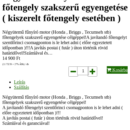
főtengely szakszerű egyengetése
( kiszerelt főtengely esetében )
Négyütemű fűnyíró motor (Honda , Briggs , Tecumseh stb)
főtengelyek szakszerű egyengetése célgéppel!A javítandó főtengelyt
szentlőrinci csomagponton is le lehet adni ( előre egyeztetett
időpontban )!!!A javítás postai ( futár ) úton történik rövid
határidővel!Számlával és…
14 900
Ft
(11 732
Ft
+ 27% ÁFA) / db
Kosárba
Leírás
Szállítás
Négyütemű fűnyíró motor (Honda , Briggs , Tecumseh stb)
főtengelyek szakszerű egyengetése célgéppel!
A javítandó főtengelyt szentlőrinci csomagponton is le lehet adni (
előre egyeztetett időpontban )!!!
A javítás postai ( futár ) úton történik
rövid határidővel!
Számlával és garanciával!