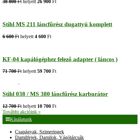
38 800
Ft
helyett
26 900
Ft
Stihl MS 211 láncfűrész dugattyú komplett
6 600
Ft
helyett
4 600
Ft
KF-04 kapálógéphez felező adapter ( láncos )
71 700
Ft
helyett
59 700
Ft
Stihl 038 / MS 380 láncfűrész karburátor
12 700
Ft
helyett
10 700
Ft
További akcióink »
Kínálatunk
Csapágyak, Szimeringek
Damilfejek, Damilok, Vágótárcsák