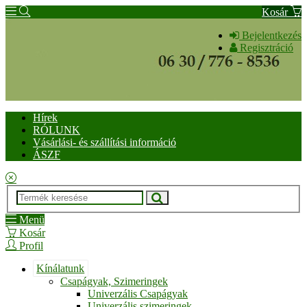
Kosár
Bejelentkezés
Regisztráció
Hírek
RÓLUNK
Vásárlási- és szállítási információ
ÁSZF
Menü
Kosár
Profil
Kínálatunk
Csapágyak, Szimeringek
Univerzális Csapágyak
Univerzális szimeringek