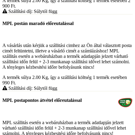
A termék súlya 2.00
Kg
, így a szállítási költség 1 termék esetében 2
900
Ft
.
Szállítási díj: Súlytól függ
MPL postán maradó előreutalással
A vásárlás után kérjük a szállitási cimhez az Ön által választott posta
cimét feltüntetni, illetve a vásárló cimét a számlázáshoz! MPL
szállitás esetén a webáruházban a termék adatlapján jelzett várható
szállitási időn felül + 2-3 munkanap szállitási idővel lehet számolni.
A tényleges kézbesitési időre befolyásunk nincs!
A termék súlya 2.00
Kg
, így a szállítási költség 1 termék esetében
990
Ft
.
Szállítási díj: Súlytól függ
MPL postapontos átvétel előreutalással
MPL szállitás esetén a webáruházban a termék adatlapján jelzett
várható szállitási időn felül + 2-3 munkanap szállitási idővel lehet
számolni. A tényleges kézbesitési időre befolyásunk nincs!