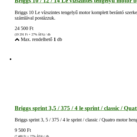
Briggs 10 / 12 / 14 Le vízszintes tengelyű motor 
Briggs 10 Le vízszintes tengelyű motor komplett berántó szerk
számlával postázzuk.
24 500
Ft
(19 291
Ft
+ 27% ÁFA) / db
Max. rendelhető
1
db
Briggs sprint 3,5 / 375 / 4 le sprint / classic / Qu
Briggs sprint 3, 5 / 375 / 4 le sprint / classic / Quatro motor 
9 500
Ft
(7 480
Ft
+ 27% ÁFA) / db