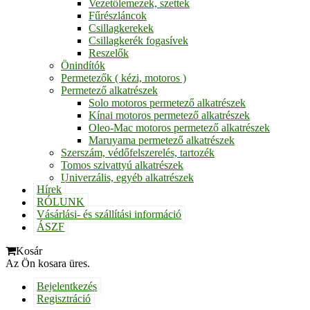
Vezetőlemezek, szettek
Fűrészláncok
Csillagkerekek
Csillagkerék fogasívek
Reszelők
Önindítók
Permetezők ( kézi, motoros )
Permetező alkatrészek
Solo motoros permetező alkatrészek
Kínai motoros permetező alkatrészek
Oleo-Mac motoros permetező alkatrészek
Maruyama permetező alkatrészek
Szerszám, védőfelszerelés, tartozék
Tomos szivattyú alkatrészek
Univerzális, egyéb alkatrészek
Hírek
RÓLUNK
Vásárlási- és szállítási információ
ÁSZF
Kosár
Az Ön kosara üres.
Bejelentkezés
Regisztráció