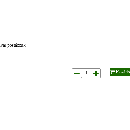
ával postázzuk.
Kosárb