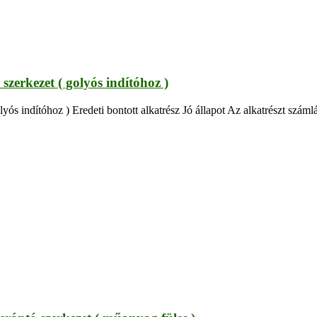
szerkezet ( golyós indítóhoz )
lyós indítóhoz ) Eredeti bontott alkatrész Jó állapot Az alkatrészt száml