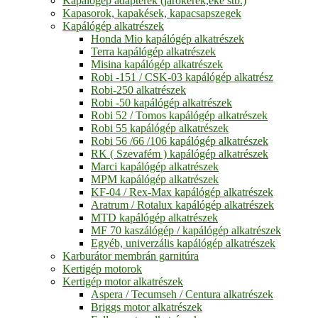
Kapálógép adapterek (járókerék,eke stb.)
Kapasorok, kapakések, kapacsapszegek
Kapálógép alkatrészek
Honda Mio kapálógép alkatrészek
Terra kapálógép alkatrészek
Misina kapálógép alkatrészek
Robi -151 / CSK-03 kapálógép alkatrész
Robi-250 alkatrészek
Robi -50 kapálógép alkatrészek
Robi 52 / Tomos kapálógép alkatrészek
Robi 55 kapálógép alkatrészek
Robi 56 /66 /106 kapálógép alkatrészek
RK ( Szevafém ) kapálógép alkatrészek
Marci kapálógép alkatrészek
MPM kapálógép alkatrészek
KF-04 / Rex-Max kapálógép alkatrészek
Aratrum / Rotalux kapálógép alkatrészek
MTD kapálógép alkatrészek
MF 70 kaszálógép / kapálógép alkatrészek
Egyéb, univerzális kapálógép alkatrészek
Karburátor membrán garnitúra
Kertigép motorok
Kertigép motor alkatrészek
Aspera / Tecumseh / Centura alkatrészek
Briggs motor alkatrészek