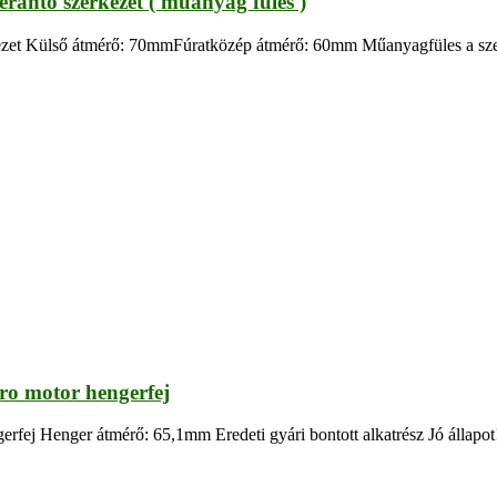
berántó szerkezet ( műanyag füles )
ezet Külső átmérő: 70mmFúratközép átmérő: 60mm Műanyagfüles a szerkez
atro motor hengerfej
hengerfej Henger átmérő: 65,1mm Eredeti gyári bontott alkatrész Jó állapo