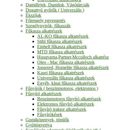
Damilfejek, Damilok, Vágótárcsák
Dugattyú gyűrűk ( Univerzális )
Ékszíjak
Főtengely egyengetés
Szegélynyirók, fűkaszák
Fűkasza alkatrészek
AL-KO fűkasza alkatrészek
Stihl fűkasza alkatrészek
Einhell fűkasza alkatrészek
MTD fűkasza alkatrészek
Husqvarna,Partner,Mcculloch alkatrész
Oleo - Mac fűkasza alkatrészek
Jonsered, Homelite fűkasza alkatrészek
Kasei fűkasza alkatrészek
Univerzális fűkasza alkatrészek
Egyéb, kínai fűkasza alkatrészek
Fűnyírók ( benzinmotoros, elektromos )
Fűnyíró alkatrészek
Benzinmotoros fűnyíró alkatrészek
Elektromos fűnyíró alkatrészek
Fűnyíró traktor alkatrészek
Fűnyírókések
Gumiköpenyek, tömlők
Gyújtógyertya