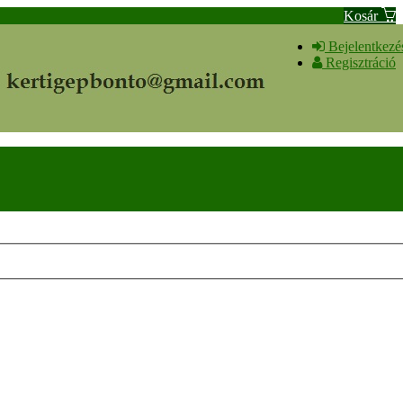
Kosár
Bejelentkezé
Regisztráció