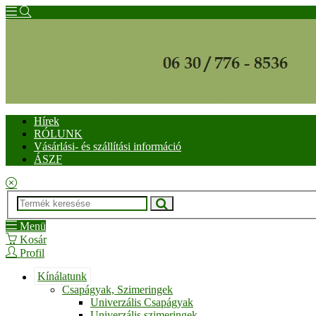
Hírek
RÓLUNK
Vásárlási- és szállítási információ
ÁSZF
Menü
Kosár
Profil
Kínálatunk
Csapágyak, Szimeringek
Univerzális Csapágyak
Univerzális szimeringek