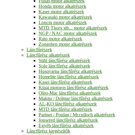
Fullas motor alkatrészek
Honda motor alkatrészek
Kasei motor alkatrészek
Kawasaki motor alkatrészek
Loncin motor alkatrészek
MTD Thorx stb... motor alkatrészek
NGP / NAC motor alkatrészek
Rato motor alkatrészek
Zongshen motor alkatrészek
Láncfűrészek
Láncfűrész alkatrészek
Stihl láncfűrész alkatrészek
Solo láncfűrész alkatrészek
Husqvarna láncfűrész alkatrészek
Homelite láncfűrész alkatrészek
Kasei láncfűrész alkatrészek
Kinai motoros láncfűrész alkatrészek
Oleo-Mac láncfűrész alkatrészek
Makita / Dolmar láncfűrész alkatrészek
AL-KO láncfűrész alkatrészek
MTD láncfűrész alkatrészek
Partner / Poulan / Mcculloch alkatrészek
Jonsered láncfűrész alkatrészek
Egyéb láncfűrész alkatrészek
Láncfűrész kiegészítők