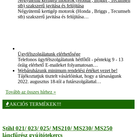
Négyütemű kertigép motorok (Honda , Briggs , Tecumseh
stb) szakszerű javitása és felújitása
Négyütemű kertigép motorok (Honda , Briggs , Tecumseh
stb) szakszerű javitása és felújitása…
Ügyfélszolgálatunk elérhetősége
Telefonos ügyfélszolgálatunk hétfőtől - péntekig 9 - 13
óráig elérhető E-maileket folyamatosan…
Webáruházunk minimum rendelési értéket vezet be!
Tájékoztatjuk tisztelt vásárlóinkat, hogy a társaságunk
2022. augusztus 18-tól a futárszolgálattal…
Tovább az összes hírhez »
AKCIÓS TERMÉKEK!!!
Stihl 021/ 023/ 025/ MS210/ MS230/ MS250
láncfűrész gyújtótekercs