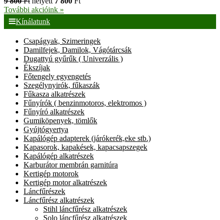
9 800
Ft
helyett
7 800
Ft
További akcióink »
Kínálatunk
Csapágyak, Szimeringek
Damilfejek, Damilok, Vágótárcsák
Dugattyú gyűrűk ( Univerzális )
Ékszíjak
Főtengely egyengetés
Szegélynyirók, fűkaszák
Fűkasza alkatrészek
Fűnyírók ( benzinmotoros, elektromos )
Fűnyíró alkatrészek
Gumiköpenyek, tömlők
Gyújtógyertya
Kapálógép adapterek (járókerék,eke stb.)
Kapasorok, kapakések, kapacsapszegek
Kapálógép alkatrészek
Karburátor membrán garnitúra
Kertigép motorok
Kertigép motor alkatrészek
Láncfűrészek
Láncfűrész alkatrészek
Stihl láncfűrész alkatrészek
Solo láncfűrész alkatrészek