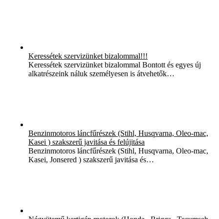
Keressétek szervizünket bizalommal!!!
Keressétek szervizünket bizalommal Bontott és egyes új
alkatrészeink náluk személyesen is átvehetők…
Benzinmotoros láncfűrészek (Stihl, Husqvarna, Oleo-mac,
Kasei ) szakszerű javitása és felújitása
Benzinmotoros láncfűrészek (Stihl, Husqvarna, Oleo-mac,
Kasei, Jonsered ) szakszerű javitása és…