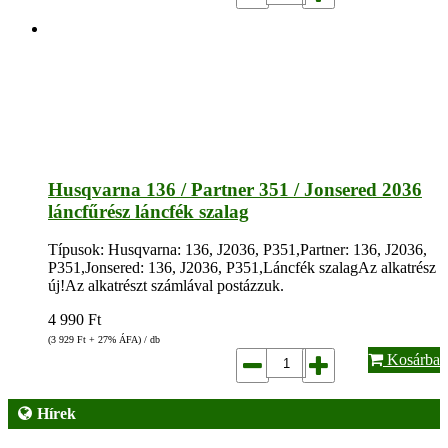
Husqvarna 136 / Partner 351 / Jonsered 2036
láncfűrész láncfék szalag
Típusok: Husqvarna: 136, J2036, P351,Partner: 136, J2036,
P351,Jonsered: 136, J2036, P351,Láncfék szalagAz alkatrész
új!Az alkatrészt számlával postázzuk.
4 990
Ft
(3 929
Ft
+ 27% ÁFA) / db
Kosárba
Hírek