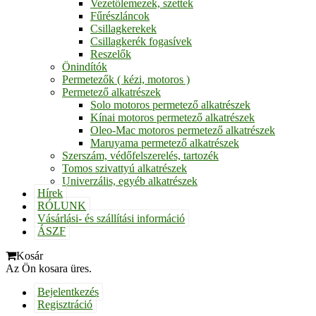
Vezetőlemezek, szettek
Fűrészláncok
Csillagkerekek
Csillagkerék fogasívek
Reszelők
Önindítók
Permetezők ( kézi, motoros )
Permetező alkatrészek
Solo motoros permetező alkatrészek
Kínai motoros permetező alkatrészek
Oleo-Mac motoros permetező alkatrészek
Maruyama permetező alkatrészek
Szerszám, védőfelszerelés, tartozék
Tomos szivattyú alkatrészek
Univerzális, egyéb alkatrészek
Hírek
RÓLUNK
Vásárlási- és szállítási információ
ÁSZF
Kosár
Az Ön kosara üres.
Bejelentkezés
Regisztráció