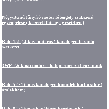
Négyütemű fűnyíró motor főtengely szakszerű
egyengetése ( kiszerelt főtengely esetében )
Robi 151 ( Jikov motoros ) kapálógép berántó
szerkezet
3WF-2.6 kinai motoros háti permetező benzintank
Robi 52 / Tomos kapálógép komplett karburátor (
átalakított )
Robi 52 / Tomos kapálógép benzintank /