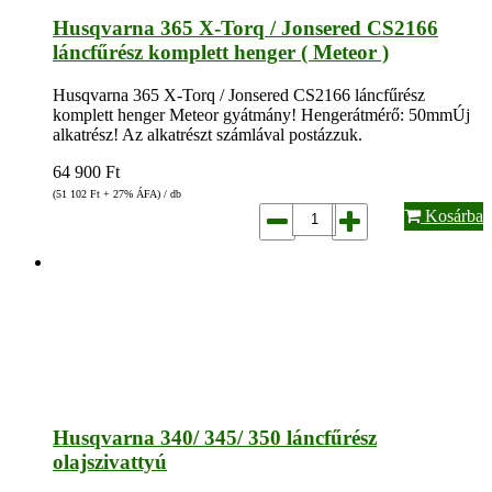
Husqvarna 365 X-Torq / Jonsered CS2166
láncfűrész komplett henger ( Meteor )
Husqvarna 365 X-Torq / Jonsered CS2166 láncfűrész
komplett henger Meteor gyátmány! Hengerátmérő: 50mmÚj
alkatrész! Az alkatrészt számlával postázzuk.
64 900
Ft
(51 102
Ft
+ 27% ÁFA) / db
Kosárba
Husqvarna 340/ 345/ 350 láncfűrész
olajszivattyú