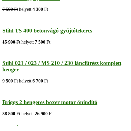
7 500
Ft
helyett
4 300
Ft
Stihl TS 400 betonvágó gyújtótekercs
15 900
Ft
helyett
7 500
Ft
Stihl 021 / 023 / MS 210 / 230 láncfűrész komplett
henger
9 500
Ft
helyett
6 700
Ft
Briggs 2 hengeres boxer motor önindító
38 800
Ft
helyett
26 900
Ft