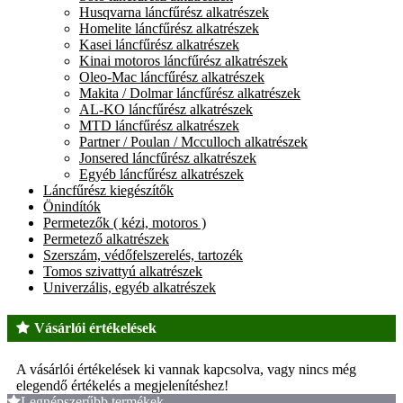
Husqvarna láncfűrész alkatrészek
Homelite láncfűrész alkatrészek
Kasei láncfűrész alkatrészek
Kinai motoros láncfűrész alkatrészek
Oleo-Mac láncfűrész alkatrészek
Makita / Dolmar láncfűrész alkatrészek
AL-KO láncfűrész alkatrészek
MTD láncfűrész alkatrészek
Partner / Poulan / Mcculloch alkatrészek
Jonsered láncfűrész alkatrészek
Egyéb láncfűrész alkatrészek
Láncfűrész kiegészítők
Önindítók
Permetezők ( kézi, motoros )
Permetező alkatrészek
Szerszám, védőfelszerelés, tartozék
Tomos szivattyú alkatrészek
Univerzális, egyéb alkatrészek
Vásárlói értékelések
A vásárlói értékelések ki vannak kapcsolva, vagy nincs még
elegendő értékelés a megjelenítéshez!
Legnépszerűbb termékek