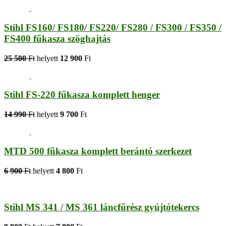
Stihl FS160/ FS180/ FS220/ FS280 / FS300 / FS350 /
FS400 fűkasza szöghajtás
25 500
Ft
helyett
12 900
Ft
Stihl FS-220 fűkasza komplett henger
14 990
Ft
helyett
9 700
Ft
MTD 500 fűkasza komplett berántó szerkezet
6 900
Ft
helyett
4 800
Ft
Stihl MS 341 / MS 361 láncfűrész gyújtótekercs