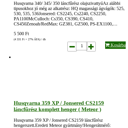
Husqvarna 340/ 345/ 350 láncfűrész olajszivattyúAz alábbi
tipusokhoz jó még az alkatrész: HQ magassági ágvágók: 525,
530, 535, 536Jonsered: CS2245, Cs2240, CS2250,
PA1100McCulloch: Cs350, CS390, CS410,
CS450Zenoah/RedMax: GZ381, GZ500, PS-EX1100,…
5 500
Ft
(4 331
Ft
+ 27% ÁFA) / db
Kosárba
Husqvarna 359 XP / Jonsered CS2159
láncfűrész komplett henger ( Meteor )
Husqvarna 359 XP / Jonsered CS2159 láncfűrész
hengerszett.Eredeti Meteor gyártmány!Hengerátmérő: