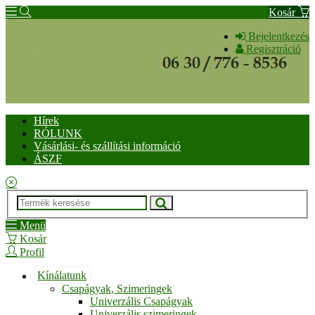
Kosár
Bejelentkezés
Regisztráció
Hírek
RÓLUNK
Vásárlási- és szállítási információ
ÁSZF
Menü
Kosár
Profil
Kínálatunk
Csapágyak, Szimeringek
Univerzális Csapágyak
Univerzális szimeringek