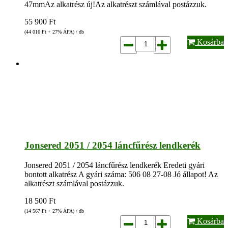
47mmAz alkatrész új!Az alkatrészt számlával postázzuk.
55 900
Ft
(44 016
Ft
+ 27% ÁFA) / db
Kosárba
Jonsered 2051 / 2054 láncfűrész lendkerék
Jonsered 2051 / 2054 láncfűrész lendkerék Eredeti gyári
bontott alkatrész A gyári száma: 506 08 27-08 Jó állapot! Az
alkatrészt számlával postázzuk.
18 500
Ft
(14 567
Ft
+ 27% ÁFA) / db
Kosárba