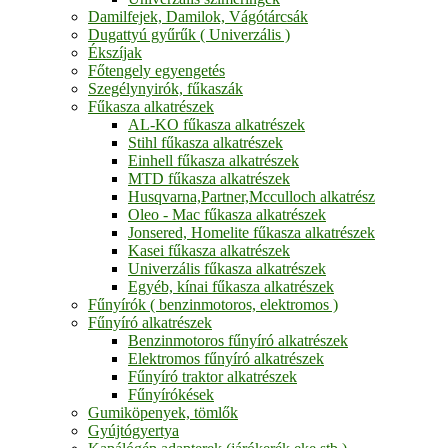
Damilfejek, Damilok, Vágótárcsák
Dugattyú gyűrűk ( Univerzális )
Ékszíjak
Főtengely egyengetés
Szegélynyirók, fűkaszák
Fűkasza alkatrészek
AL-KO fűkasza alkatrészek
Stihl fűkasza alkatrészek
Einhell fűkasza alkatrészek
MTD fűkasza alkatrészek
Husqvarna,Partner,Mcculloch alkatrész
Oleo - Mac fűkasza alkatrészek
Jonsered, Homelite fűkasza alkatrészek
Kasei fűkasza alkatrészek
Univerzális fűkasza alkatrészek
Egyéb, kínai fűkasza alkatrészek
Fűnyírók ( benzinmotoros, elektromos )
Fűnyíró alkatrészek
Benzinmotoros fűnyíró alkatrészek
Elektromos fűnyíró alkatrészek
Fűnyíró traktor alkatrészek
Fűnyírókések
Gumiköpenyek, tömlők
Gyújtógyertya