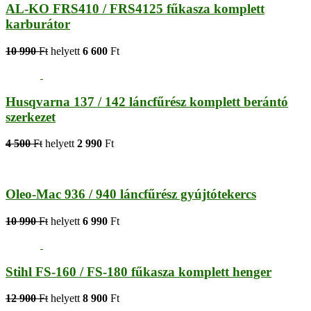
AL-KO FRS410 / FRS4125 fűkasza komplett
karburátor
10 990
Ft
helyett
6 600
Ft
Husqvarna 137 / 142 láncfűrész komplett berántó
szerkezet
4 500
Ft
helyett
2 990
Ft
Oleo-Mac 936 / 940 láncfűrész gyújtótekercs
10 990
Ft
helyett
6 990
Ft
Stihl FS-160 / FS-180 fűkasza komplett henger
12 900
Ft
helyett
8 900
Ft