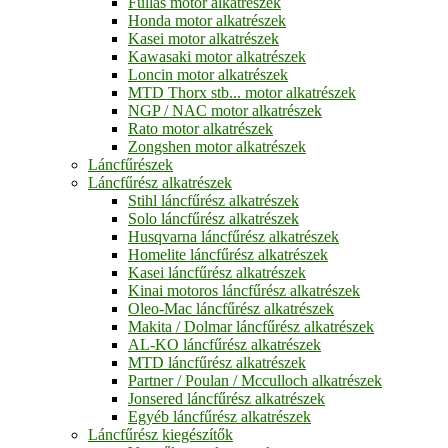
Fullas motor alkatrészek
Honda motor alkatrészek
Kasei motor alkatrészek
Kawasaki motor alkatrészek
Loncin motor alkatrészek
MTD Thorx stb... motor alkatrészek
NGP / NAC motor alkatrészek
Rato motor alkatrészek
Zongshen motor alkatrészek
Láncfűrészek
Láncfűrész alkatrészek
Stihl láncfűrész alkatrészek
Solo láncfűrész alkatrészek
Husqvarna láncfűrész alkatrészek
Homelite láncfűrész alkatrészek
Kasei láncfűrész alkatrészek
Kinai motoros láncfűrész alkatrészek
Oleo-Mac láncfűrész alkatrészek
Makita / Dolmar láncfűrész alkatrészek
AL-KO láncfűrész alkatrészek
MTD láncfűrész alkatrészek
Partner / Poulan / Mcculloch alkatrészek
Jonsered láncfűrész alkatrészek
Egyéb láncfűrész alkatrészek
Láncfűrész kiegészítők