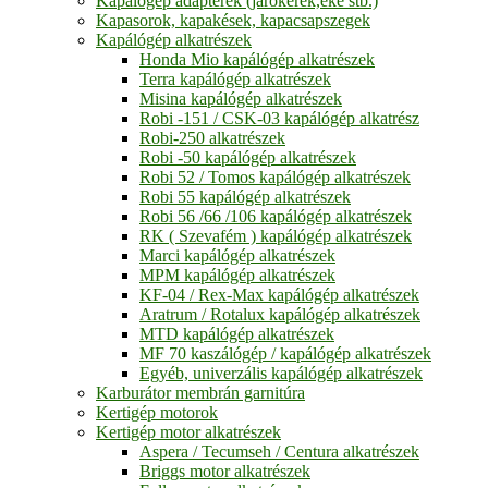
Kapálógép adapterek (járókerék,eke stb.)
Kapasorok, kapakések, kapacsapszegek
Kapálógép alkatrészek
Honda Mio kapálógép alkatrészek
Terra kapálógép alkatrészek
Misina kapálógép alkatrészek
Robi -151 / CSK-03 kapálógép alkatrész
Robi-250 alkatrészek
Robi -50 kapálógép alkatrészek
Robi 52 / Tomos kapálógép alkatrészek
Robi 55 kapálógép alkatrészek
Robi 56 /66 /106 kapálógép alkatrészek
RK ( Szevafém ) kapálógép alkatrészek
Marci kapálógép alkatrészek
MPM kapálógép alkatrészek
KF-04 / Rex-Max kapálógép alkatrészek
Aratrum / Rotalux kapálógép alkatrészek
MTD kapálógép alkatrészek
MF 70 kaszálógép / kapálógép alkatrészek
Egyéb, univerzális kapálógép alkatrészek
Karburátor membrán garnitúra
Kertigép motorok
Kertigép motor alkatrészek
Aspera / Tecumseh / Centura alkatrészek
Briggs motor alkatrészek