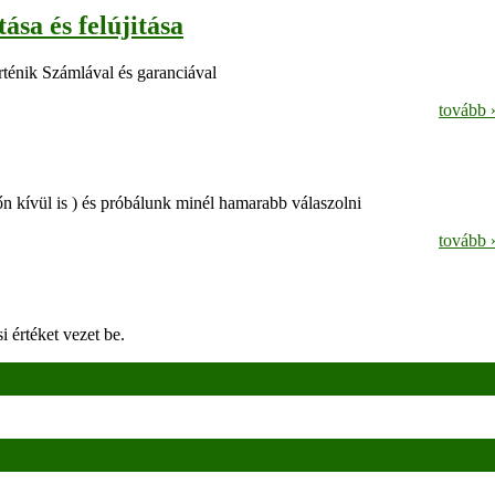
sa és felújitása
örténik Számlával és garanciával
tovább 
dőn kívül is ) és próbálunk minél hamarabb válaszolni
tovább 
i értéket vezet be.
tovább 