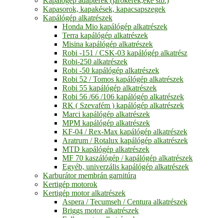
Kapálógép adapterek (járókerék,eke stb.)
Kapasorok, kapakések, kapacsapszegek
Kapálógép alkatrészek
Honda Mio kapálógép alkatrészek
Terra kapálógép alkatrészek
Misina kapálógép alkatrészek
Robi -151 / CSK-03 kapálógép alkatrész
Robi-250 alkatrészek
Robi -50 kapálógép alkatrészek
Robi 52 / Tomos kapálógép alkatrészek
Robi 55 kapálógép alkatrészek
Robi 56 /66 /106 kapálógép alkatrészek
RK ( Szevafém ) kapálógép alkatrészek
Marci kapálógép alkatrészek
MPM kapálógép alkatrészek
KF-04 / Rex-Max kapálógép alkatrészek
Aratrum / Rotalux kapálógép alkatrészek
MTD kapálógép alkatrészek
MF 70 kaszálógép / kapálógép alkatrészek
Egyéb, univerzális kapálógép alkatrészek
Karburátor membrán garnitúra
Kertigép motorok
Kertigép motor alkatrészek
Aspera / Tecumseh / Centura alkatrészek
Briggs motor alkatrészek