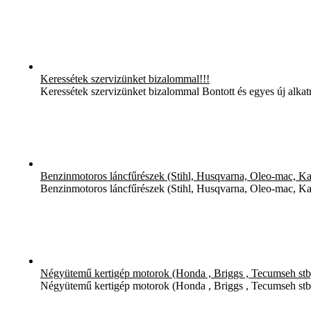
Keressétek szervizünket bizalommal!!!
Keressétek szervizünket bizalommal Bontott és egyes új alka
Benzinmotoros láncfűrészek (Stihl, Husqvarna, Oleo-mac, Kasei
Benzinmotoros láncfűrészek (Stihl, Husqvarna, Oleo-mac, Kas
Négyütemű kertigép motorok (Honda , Briggs , Tecumseh stb) s
Négyütemű kertigép motorok (Honda , Briggs , Tecumseh stb) 