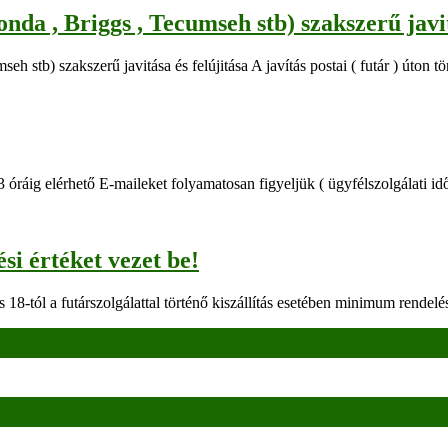
a , Briggs , Tecumseh stb) szakszerű javitá
stb) szakszerű javitása és felújitása A javítás postai ( futár ) úton t
3 óráig elérhető E-maileket folyamatosan figyeljük ( ügyfélszolgálati i
 értéket vezet be!
 18-tól a futárszolgálattal történő kiszállítás esetében minimum rendelés