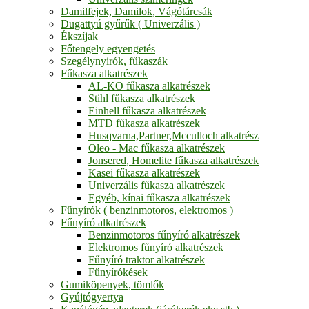
Damilfejek, Damilok, Vágótárcsák
Dugattyú gyűrűk ( Univerzális )
Ékszíjak
Főtengely egyengetés
Szegélynyirók, fűkaszák
Fűkasza alkatrészek
AL-KO fűkasza alkatrészek
Stihl fűkasza alkatrészek
Einhell fűkasza alkatrészek
MTD fűkasza alkatrészek
Husqvarna,Partner,Mcculloch alkatrész
Oleo - Mac fűkasza alkatrészek
Jonsered, Homelite fűkasza alkatrészek
Kasei fűkasza alkatrészek
Univerzális fűkasza alkatrészek
Egyéb, kínai fűkasza alkatrészek
Fűnyírók ( benzinmotoros, elektromos )
Fűnyíró alkatrészek
Benzinmotoros fűnyíró alkatrészek
Elektromos fűnyíró alkatrészek
Fűnyíró traktor alkatrészek
Fűnyírókések
Gumiköpenyek, tömlők
Gyújtógyertya