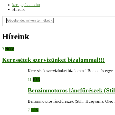
kertigepbonto.hu
Híreink
Híreink
3
NOV
Keressétek szervizünket bizalommal!!!
Keressétek szervizünket bizalommal Bontott és egyes 
11
JÚN
Benzinmotoros láncfűrészek (Stih
Benzinmotoros láncfűrészek (Stihl, Husqvarna, Oleo-mac
7
JÚN