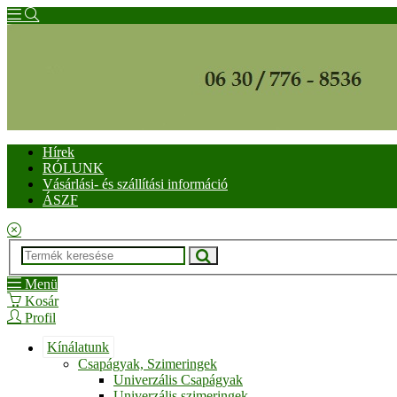
Hírek
RÓLUNK
Vásárlási- és szállítási információ
ÁSZF
Menü
Kosár
Profil
Kínálatunk
Csapágyak, Szimeringek
Univerzális Csapágyak
Univerzális szimeringek