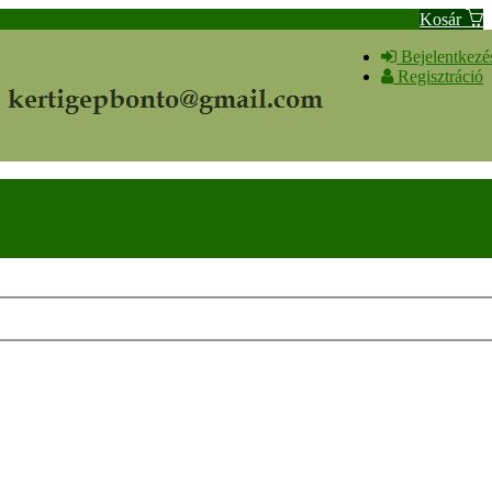
Kosár
Bejelentkezé
Regisztráció