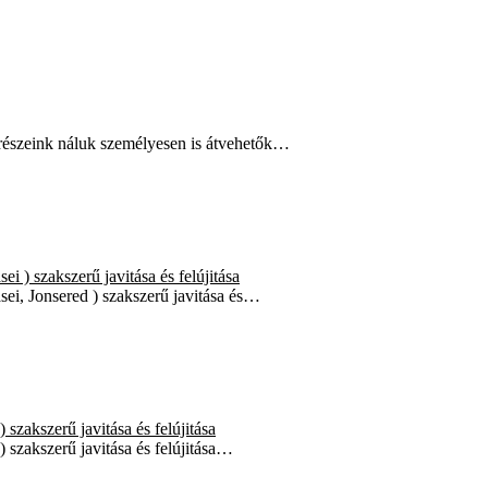
trészeink náluk személyesen is átvehetők…
 ) szakszerű javitása és felújitása
ei, Jonsered ) szakszerű javitása és…
zakszerű javitása és felújitása
szakszerű javitása és felújitása…