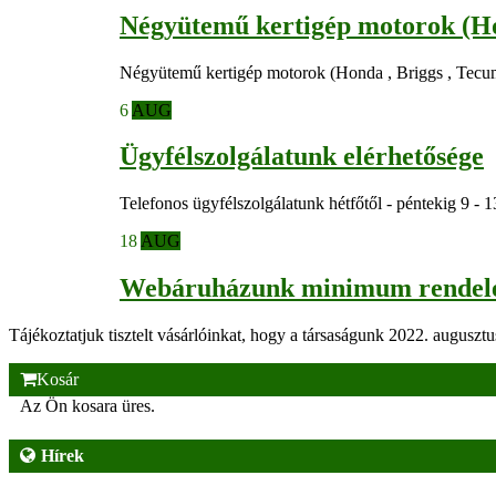
Négyütemű kertigép motorok (Hond
Négyütemű kertigép motorok (Honda , Briggs , Tecumseh 
6
AUG
Ügyfélszolgálatunk elérhetősége
Telefonos ügyfélszolgálatunk hétfőtől - péntekig 9 - 1
18
AUG
Webáruházunk minimum rendelési
Tájékoztatjuk tisztelt vásárlóinkat, hogy a társaságunk 2022. augusztus
Kosár
Az Ön kosara üres.
Hírek