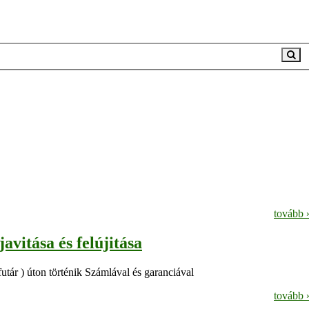
tovább 
vitása és felújitása
futár ) úton történik Számlával és garanciával
tovább 