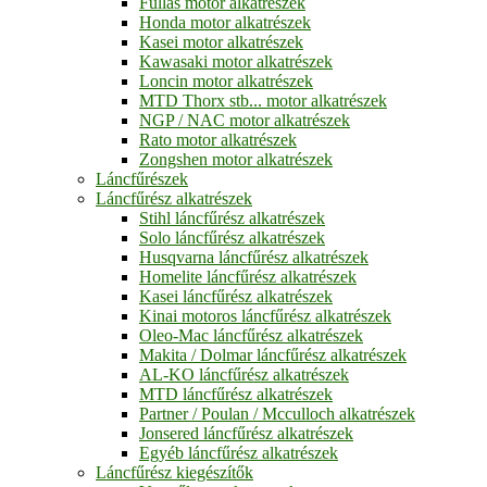
Fullas motor alkatrészek
Honda motor alkatrészek
Kasei motor alkatrészek
Kawasaki motor alkatrészek
Loncin motor alkatrészek
MTD Thorx stb... motor alkatrészek
NGP / NAC motor alkatrészek
Rato motor alkatrészek
Zongshen motor alkatrészek
Láncfűrészek
Láncfűrész alkatrészek
Stihl láncfűrész alkatrészek
Solo láncfűrész alkatrészek
Husqvarna láncfűrész alkatrészek
Homelite láncfűrész alkatrészek
Kasei láncfűrész alkatrészek
Kinai motoros láncfűrész alkatrészek
Oleo-Mac láncfűrész alkatrészek
Makita / Dolmar láncfűrész alkatrészek
AL-KO láncfűrész alkatrészek
MTD láncfűrész alkatrészek
Partner / Poulan / Mcculloch alkatrészek
Jonsered láncfűrész alkatrészek
Egyéb láncfűrész alkatrészek
Láncfűrész kiegészítők