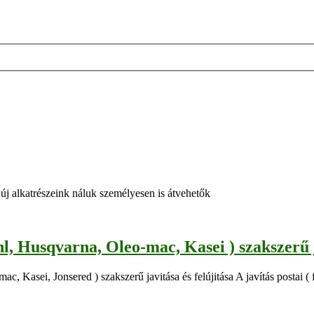
új alkatrészeink náluk személyesen is átvehetők
l, Husqvarna, Oleo-mac, Kasei ) szakszerű ja
, Kasei, Jonsered ) szakszerű javitása és felújitása A javítás postai ( 