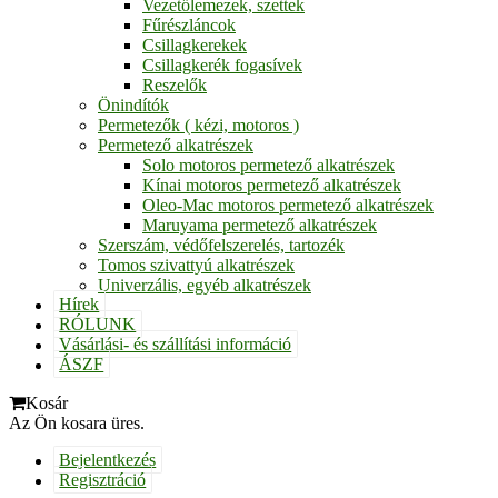
Vezetőlemezek, szettek
Fűrészláncok
Csillagkerekek
Csillagkerék fogasívek
Reszelők
Önindítók
Permetezők ( kézi, motoros )
Permetező alkatrészek
Solo motoros permetező alkatrészek
Kínai motoros permetező alkatrészek
Oleo-Mac motoros permetező alkatrészek
Maruyama permetező alkatrészek
Szerszám, védőfelszerelés, tartozék
Tomos szivattyú alkatrészek
Univerzális, egyéb alkatrészek
Hírek
RÓLUNK
Vásárlási- és szállítási információ
ÁSZF
Kosár
Az Ön kosara üres.
Bejelentkezés
Regisztráció