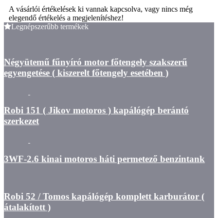
A vásárlói értékelések ki vannak kapcsolva, vagy nincs még
elegendő értékelés a megjelenítéshez!
Legnépszerűbb termékek
Négyütemű fűnyíró motor főtengely szakszerű
egyengetése ( kiszerelt főtengely esetében )
Robi 151 ( Jikov motoros ) kapálógép berántó
szerkezet
3WF-2.6 kinai motoros háti permetező benzintank
Robi 52 / Tomos kapálógép komplett karburátor (
átalakított )