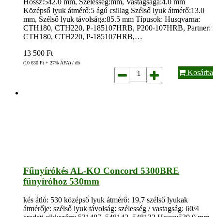
Hossz:542.0 mm, Szélesség:mm, Vastagsága:4.0 mm
Középső lyuk átmérő:5 ágú csillag Szélső lyuk átmérő:13.0
mm, Szélső lyuk távolsága:85.5 mm Típusok: Husqvarna:
CTH180, CTH220, P-185107HRB, P200-107HRB, Partner:
CTH180, CTH220, P-185107HRB,…
13 500
Ft
(10 630
Ft
+ 27% ÁFA) / db
Kosárba
Fűnyírókés AL-KO Concord 5300BRE
fűnyíróhoz 530mm
kés átló: 530 középső lyuk átmérő: 19,7 szélső lyukak
átmérője: szélső lyuk távolság: szélesség / vastagság: 60/4