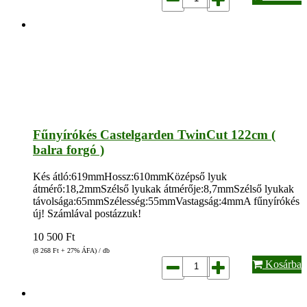
Fűnyírókés Castelgarden TwinCut 122cm (
balra forgó )
Kés átló:619mmHossz:610mmKözépső lyuk
átmérő:18,2mmSzélső lyukak átmérője:8,7mmSzélső lyukak
távolsága:65mmSzélesség:55mmVastagság:4mmA fűnyírókés
új! Számlával postázzuk!
10 500
Ft
(8 268
Ft
+ 27% ÁFA) / db
Kosárba