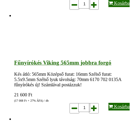
Kosárba
Fűnyírókés Viking 565mm jobbra forgó
Kés átló: 565mm Középső furat: 16mm Szélső furat:
5.5x9.5mm Szélső lyuk távolság: 70mm 6170 702 0135A
fűnyírókés új! Számlával postázzuk!
21 600
Ft
(17 008
Ft
+ 27% ÁFA) / db
Kosárba