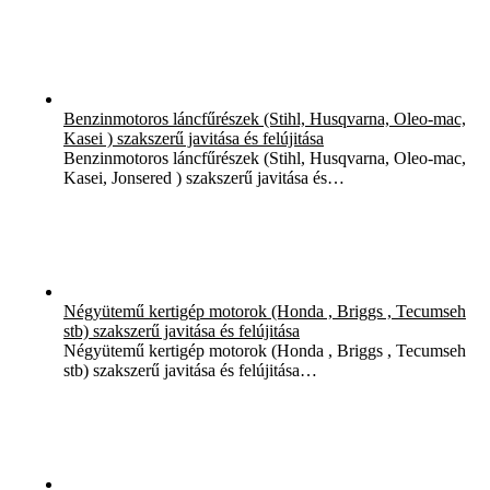
Benzinmotoros láncfűrészek (Stihl, Husqvarna, Oleo-mac,
Kasei ) szakszerű javitása és felújitása
Benzinmotoros láncfűrészek (Stihl, Husqvarna, Oleo-mac,
Kasei, Jonsered ) szakszerű javitása és…
Négyütemű kertigép motorok (Honda , Briggs , Tecumseh
stb) szakszerű javitása és felújitása
Négyütemű kertigép motorok (Honda , Briggs , Tecumseh
stb) szakszerű javitása és felújitása…