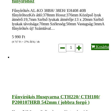
fűnyíróhoz
Fűnyírókés AL-KO 38BH/ 38EH/ EH408 40B
fűnyíróhozKés átló:378mm Hossz:376mm Középső lyuk
átmérő:19,7mm Szélső lyukak átmérője:13 x 20mm Szélső
lyukak távolsága:70mm Szélesség:50mm Vastagság:3mmA
fűnyírókés új! Számlával…
5 990
Ft
(4 717
Ft
+ 27% ÁFA) / db
Kosárba
Fűnyírókés Husqvarna CTH220/ CTH180/
P200107HRB 542mm ( jobbra forgó )