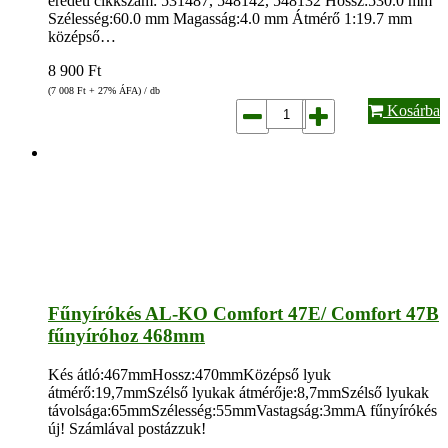
eredeti cikkszám: 531487, 548142, 548132 Hossz:530.0 mm
Szélesség:60.0 mm Magasság:4.0 mm Átmérő 1:19.7 mm
középső…
8 900
Ft
(7 008
Ft
+ 27% ÁFA) / db
Kosárba
Fűnyírókés AL-KO Comfort 47E/ Comfort 47B
fűnyíróhoz 468mm
Kés átló:467mmHossz:470mmKözépső lyuk
átmérő:19,7mmSzélső lyukak átmérője:8,7mmSzélső lyukak
távolsága:65mmSzélesség:55mmVastagság:3mmA fűnyírókés
új! Számlával postázzuk!