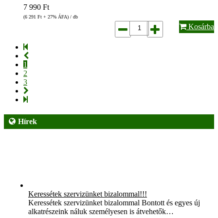
7 990
Ft
(6 291
Ft
+ 27% ÁFA) / db
Kosárba
1
2
3
Hírek
Keressétek szervizünket bizalommal!!!
Keressétek szervizünket bizalommal Bontott és egyes új
alkatrészeink náluk személyesen is átvehetők…