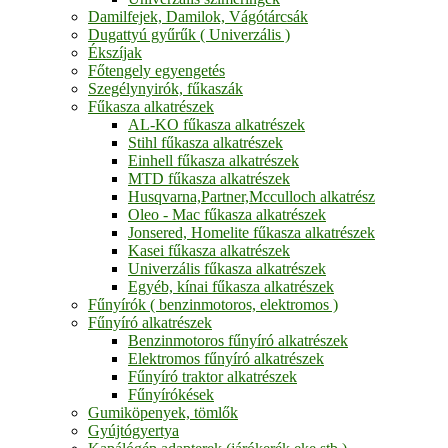
Damilfejek, Damilok, Vágótárcsák
Dugattyú gyűrűk ( Univerzális )
Ékszíjak
Főtengely egyengetés
Szegélynyirók, fűkaszák
Fűkasza alkatrészek
AL-KO fűkasza alkatrészek
Stihl fűkasza alkatrészek
Einhell fűkasza alkatrészek
MTD fűkasza alkatrészek
Husqvarna,Partner,Mcculloch alkatrész
Oleo - Mac fűkasza alkatrészek
Jonsered, Homelite fűkasza alkatrészek
Kasei fűkasza alkatrészek
Univerzális fűkasza alkatrészek
Egyéb, kínai fűkasza alkatrészek
Fűnyírók ( benzinmotoros, elektromos )
Fűnyíró alkatrészek
Benzinmotoros fűnyíró alkatrészek
Elektromos fűnyíró alkatrészek
Fűnyíró traktor alkatrészek
Fűnyírókések
Gumiköpenyek, tömlők
Gyújtógyertya