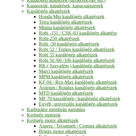
Kapálógép adapterek (járókerék,eke stb.)
Kapasorok, kapakések, kapacsapszegek
Kapálógép alkatrészek
Honda Mio kapálógép alkatrészek
Terra kapálógép alkatrészek
Misina kapálógép alkatrészek
Robi -151 / CSK-03 kapálógép alkatrész
Robi-250 alkatrészek
Robi -50 kapálógép alkatrészek
Robi 52 / Tomos kapálógép alkatrészek
Robi 55 kapálógép alkatrészek
Robi 56 /66 /106 kapálógép alkatrészek
RK ( Szevafém ) kapálógép alkatrészek
Marci kapálógép alkatrészek
MPM kapálógép alkatrészek
KF-04 / Rex-Max kapálógép alkatrészek
Aratrum / Rotalux kapálógép alkatrészek
MTD kapálógép alkatrészek
MF 70 kaszálógép / kapálógép alkatrészek
Egyéb, univerzális kapálógép alkatrészek
Karburátor membrán garnitúra
Kertigép motorok
Kertigép motor alkatrészek
Aspera / Tecumseh / Centura alkatrészek
Briggs motor alkatrészek