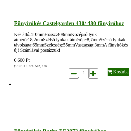
Fűnyírókés Castelgarden 430/ 480 fűnyíróhoz
Kés átló:410mmHossz:408mmKözépső lyuk
átmérő:18,2mmSzélső lyukak átmérője:8,7mmSzélső lyukak
távolsága:65mmSzélesség:55mmVastagság:3mmA fűnyírókés
új! Számlával postázzuk!
6 600
Ft
(5 197
Ft
+ 27% ÁFA) / db
Kosárba