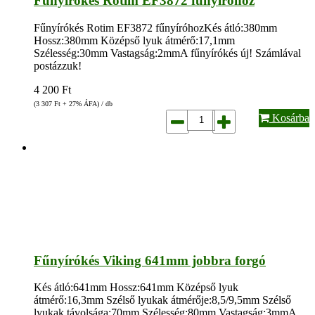
Fűnyírókés Rotim EF3872 fűnyíróhoz
Fűnyírókés Rotim EF3872 fűnyíróhozKés átló:380mm
Hossz:380mm Középső lyuk átmérő:17,1mm
Szélesség:30mm Vastagság:2mmA fűnyírókés új! Számlával
postázzuk!
4 200
Ft
(3 307
Ft
+ 27% ÁFA) / db
Kosárba
Fűnyírókés Viking 641mm jobbra forgó
Kés átló:641mm Hossz:641mm Középső lyuk
átmérő:16,3mm Szélső lyukak átmérője:8,5/9,5mm Szélső
lyukak távolsága:70mm Szélesség:80mm Vastagság:3mmA