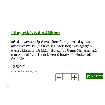
Fűnyírókés Sabo 468mm
kés átló: 469 középső lyuk átmérő: 32,1 szélső lyukak
átmérője: szélső lyuk távolság: szélesség / vastagság: /2,5
gyári cikkszám: SA33214 Hossz:468.0 mm Magasság:2.5
mm Átmérő 1:32.1 mm középső furatA fűnyírókés új!
Számlával…
12 500
Ft
(9 843
Ft
+ 27% ÁFA) / db
Kosárba