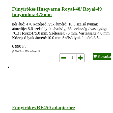
Fűnyírókés Husqvarna Royal-48/ Royal-49
fűnyíróhoz 475mm
kés átló: 476 középső lyuk átmérő: 10,3 szélső lyukak
átmérője: 8,6 szélső lyuk távolság: 65 szélesség / vastagság:
76,3 Hossz:475.0 mm, Szélesség:76 mm, Vastagsága:4.0 mm
Középső lyuk átmérő:10.0 mm Szélső lyuk átmérő:8.5…
6 990
Ft
(5 504
Ft
+ 27% ÁFA) / db
Kosárba
Fűnyírókés RF450 adapterhez