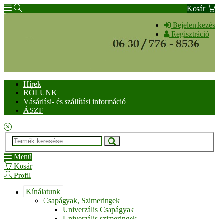
Kosár
Bejelentkezés
Regisztráció
Hírek
RÓLUNK
Vásárlási- és szállítási információ
ÁSZF
Menü
Kosár
Profil
Kínálatunk
Csapágyak, Szimeringek
Univerzális Csapágyak
Univerzális szimeringek