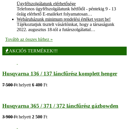
Ügyfélszolgálatunk elérhetősége
Telefonos ügyfélszolgálatunk hétfőtől - péntekig 9 - 13
óráig elérhető E-maileket folyamatosan…
Webáruházunk minimum rendelési értéket vezet be!
Tájékoztatjuk tisztelt vásárlóinkat, hogy a társaságunk
2022. augusztus 18-tól a futárszolgálattal…
Tovább az összes hírhez »
AKCIÓS TERMÉKEK!!!
Husqvarna 136 / 137 láncfűrész komplett henger
7 500
Ft
helyett
6 400
Ft
Husqvarna 365 / 371 / 372 láncfűrész gázbowden
3 900
Ft
helyett
2 500
Ft