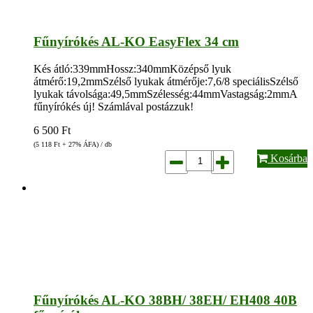
Fűnyírókés AL-KO EasyFlex 34 cm
Kés átló:339mmHossz:340mmKözépső lyuk
átmérő:19,2mmSzélső lyukak átmérője:7,6/8 speciálisSzélső
lyukak távolsága:49,5mmSzélesség:44mmVastagság:2mmA
fűnyírókés új! Számlával postázzuk!
6 500
Ft
(5 118
Ft
+ 27% ÁFA) / db
Kosárba
Fűnyírókés AL-KO 38BH/ 38EH/ EH408 40B