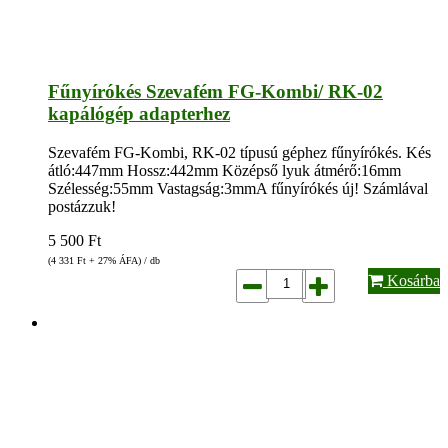
Fűnyírókés Szevafém FG-Kombi/ RK-02
kapálógép adapterhez
Szevafém FG-Kombi, RK-02 típusú géphez fűnyírókés. Kés
átló:447mm Hossz:442mm Középső lyuk átmérő:16mm
Szélesség:55mm Vastagság:3mmA fűnyírókés új! Számlával
postázzuk!
5 500
Ft
(4 331
Ft
+ 27% ÁFA) / db
Kosárba