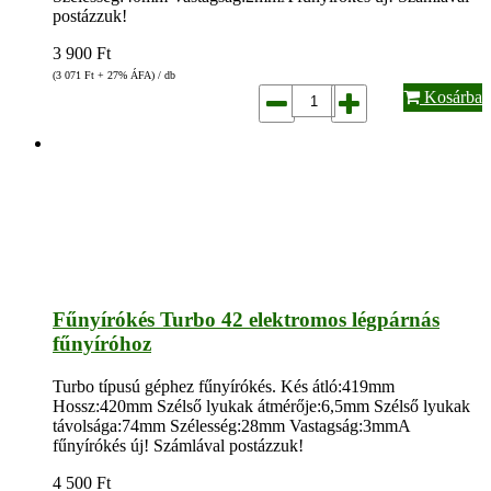
postázzuk!
3 900
Ft
(3 071
Ft
+ 27% ÁFA) / db
Kosárba
Fűnyírókés Turbo 42 elektromos légpárnás
fűnyíróhoz
Turbo típusú géphez fűnyírókés. Kés átló:419mm
Hossz:420mm Szélső lyukak átmérője:6,5mm Szélső lyukak
távolsága:74mm Szélesség:28mm Vastagság:3mmA
fűnyírókés új! Számlával postázzuk!
4 500
Ft