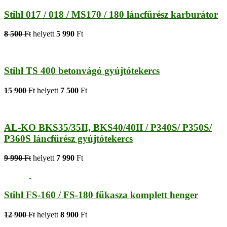
Stihl 017 / 018 / MS170 / 180 láncfűrész karburátor
8 500
Ft
helyett
5 990
Ft
Stihl TS 400 betonvágó gyújtótekercs
15 900
Ft
helyett
7 500
Ft
AL-KO BKS35/35II, BKS40/40II / P340S/ P350S/
P360S láncfűrész gyújtótekercs
9 990
Ft
helyett
7 990
Ft
Stihl FS-160 / FS-180 fűkasza komplett henger
12 900
Ft
helyett
8 900
Ft