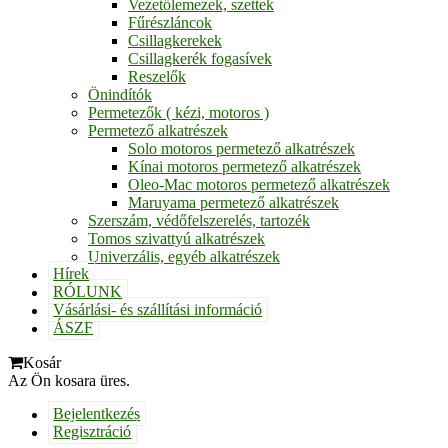
Vezetőlemezek, szettek
Fűrészláncok
Csillagkerekek
Csillagkerék fogasívek
Reszelők
Önindítók
Permetezők ( kézi, motoros )
Permetező alkatrészek
Solo motoros permetező alkatrészek
Kínai motoros permetező alkatrészek
Oleo-Mac motoros permetező alkatrészek
Maruyama permetező alkatrészek
Szerszám, védőfelszerelés, tartozék
Tomos szivattyú alkatrészek
Univerzális, egyéb alkatrészek
Hírek
RÓLUNK
Vásárlási- és szállítási információ
ÁSZF
Kosár
Az Ön kosara üres.
Bejelentkezés
Regisztráció