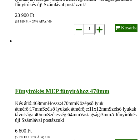
fűnyírókés új! Számlával postázzuk!
23 900
Ft
(18 819
Ft
+ 27% ÁFA) / db
Kosárba
Fűnyírókés MEP fűnyíróhoz 470mm
Kés átló:468mmHossz:470mmKözépső lyuk
átmérő:17mmSzélső lyukak átmérője:11x12mmSzélső lyukak
távolsága:40mmSzélesség:64mmVastagság:3mmA fűnyírókés
új! Számlával postázzuk!
6 600
Ft
(5 197
Ft
+ 27% ÁFA) / db