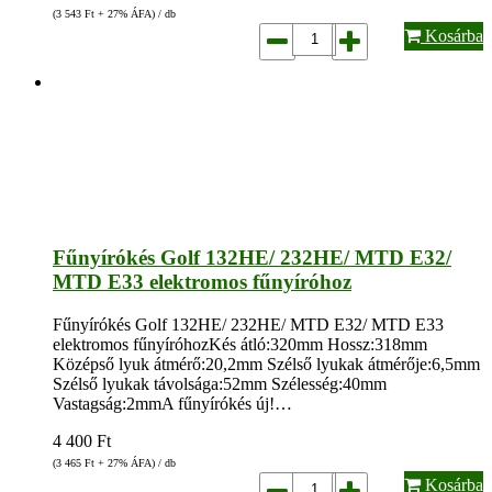
(3 543
Ft
+ 27% ÁFA) / db
Kosárba
Fűnyírókés Golf 132HE/ 232HE/ MTD E32/
MTD E33 elektromos fűnyíróhoz
Fűnyírókés Golf 132HE/ 232HE/ MTD E32/ MTD E33
elektromos fűnyíróhozKés átló:320mm Hossz:318mm
Középső lyuk átmérő:20,2mm Szélső lyukak átmérője:6,5mm
Szélső lyukak távolsága:52mm Szélesség:40mm
Vastagság:2mmA fűnyírókés új!…
4 400
Ft
(3 465
Ft
+ 27% ÁFA) / db
Kosárba