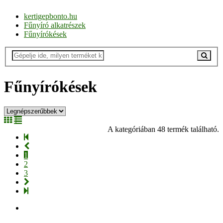
kertigepbonto.hu
Fűnyíró alkatrészek
Fűnyírókések
Fűnyírókések
A kategóriában 48 termék található.
1
2
3