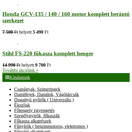
Honda GCV-135 / 140 / 160 motor komplett berántó
szerkezet
7 500
Ft
helyett
5 490
Ft
Stihl FS-220 fűkasza komplett henger
14 990
Ft
helyett
9 700
Ft
További akcióink »
Kínálatunk
Csapágyak, Szimeringek
Damilfejek, Damilok, Vágótárcsák
Dugattyú gyűrűk ( Univerzális )
Ékszíjak
Főtengely egyengetés
Szegélynyirók, fűkaszák
Fűkasza alkatrészek
Fűnyírók ( benzinmotoros, elektromos )
Fűnyíró alkatrészek