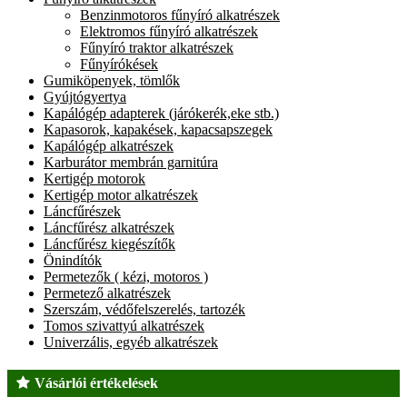
Benzinmotoros fűnyíró alkatrészek
Elektromos fűnyíró alkatrészek
Fűnyíró traktor alkatrészek
Fűnyírókések
Gumiköpenyek, tömlők
Gyújtógyertya
Kapálógép adapterek (járókerék,eke stb.)
Kapasorok, kapakések, kapacsapszegek
Kapálógép alkatrészek
Karburátor membrán garnitúra
Kertigép motorok
Kertigép motor alkatrészek
Láncfűrészek
Láncfűrész alkatrészek
Láncfűrész kiegészítők
Önindítók
Permetezők ( kézi, motoros )
Permetező alkatrészek
Szerszám, védőfelszerelés, tartozék
Tomos szivattyú alkatrészek
Univerzális, egyéb alkatrészek
Vásárlói értékelések