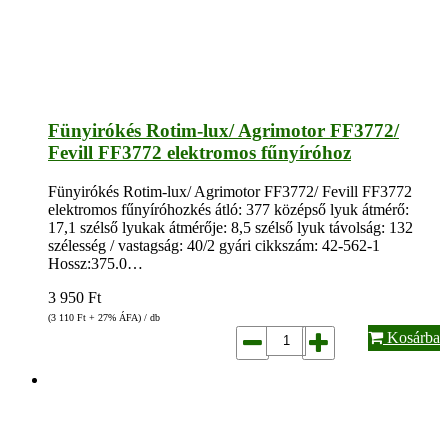
Fünyirókés Rotim-lux/ Agrimotor FF3772/
Fevill FF3772 elektromos fűnyíróhoz
Fünyirókés Rotim-lux/ Agrimotor FF3772/ Fevill FF3772
elektromos fűnyíróhozkés átló: 377 középső lyuk átmérő:
17,1 szélső lyukak átmérője: 8,5 szélső lyuk távolság: 132
szélesség / vastagság: 40/2 gyári cikkszám: 42-562-1
Hossz:375.0…
3 950
Ft
(3 110
Ft
+ 27% ÁFA) / db
Kosárba