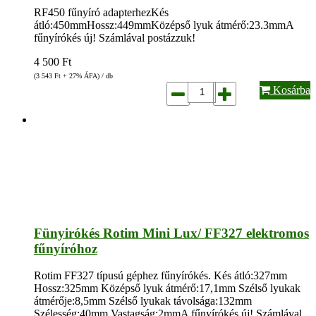
RF450 fűnyíró adapterhezKés
átló:450mmHossz:449mmKözépső lyuk átmérő:23.3mmA
fűnyírókés új! Számlával postázzuk!
4 500
Ft
(3 543
Ft
+ 27% ÁFA) / db
Kosárba
Fünyirókés Rotim Mini Lux/ FF327 elektromos
fűnyíróhoz
Rotim FF327 típusú géphez fűnyírókés. Kés átló:327mm
Hossz:325mm Középső lyuk átmérő:17,1mm Szélső lyukak
átmérője:8,5mm Szélső lyukak távolsága:132mm
Szélesség:40mm Vastagság:2mmA fűnyírókés új! Számlával