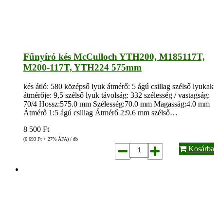
Fűnyíró kés McCulloch YTH200, M185117T,
M200-117T, YTH224 575mm
kés átló: 580 középső lyuk átmérő: 5 ágú csillag szélső lyukak
átmérője: 9,5 szélső lyuk távolság: 332 szélesség / vastagság:
70/4 Hossz:575.0 mm Szélesség:70.0 mm Magasság:4.0 mm
Átmérő 1:5 ágú csillag Átmérő 2:9.6 mm szélső…
8 500
Ft
(6 693
Ft
+ 27% ÁFA) / db
Kosárba