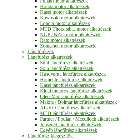
Fullas motor alkatrészek
Honda motor alkatrészek
Kasei motor alkatrészek
Kawasaki motor alkatrészek
Loncin motor alkatrészek
MTD Thorx stb... motor alkatrészek
NGP / NAC motor alkatrészek
Rato motor alkatrészek
Zongshen motor alkatrészek
Láncfűrészek
Láncfűrész alkatrészek
Stihl láncfűrész alkatrészek
Solo láncfűrész alkatrészek
Husqvarna láncfűrész alkatrészek
Homelite láncfűrész alkatrészek
Kasei láncfűrész alkatrészek
Kinai motoros láncfűrész alkatrészek
Oleo-Mac láncfűrész alkatrészek
Makita / Dolmar láncfűrész alkatrészek
AL-KO láncfűrész alkatrészek
MTD láncfűrész alkatrészek
Partner / Poulan / Mcculloch alkatrészek
Jonsered láncfűrész alkatrészek
Egyéb láncfűrész alkatrészek
Láncfűrész kiegészítők