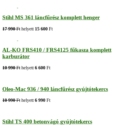
Stihl MS 361 láncfűrész komplett henger
17 990
Ft
helyett
15 600
Ft
AL-KO FRS410 / FRS4125 fűkasza komplett
karburátor
10 990
Ft
helyett
6 600
Ft
Oleo-Mac 936 / 940 láncfűrész gyújtótekercs
10 990
Ft
helyett
6 990
Ft
Stihl TS 400 betonvágó gyújtótekercs