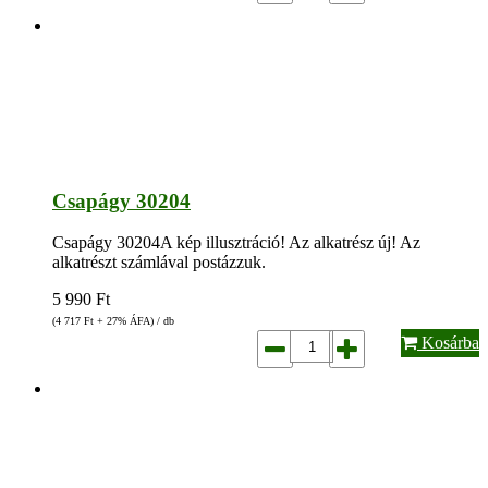
Csapágy 30204
Csapágy 30204A kép illusztráció! Az alkatrész új! Az
alkatrészt számlával postázzuk.
5 990
Ft
(4 717
Ft
+ 27% ÁFA) / db
Kosárba