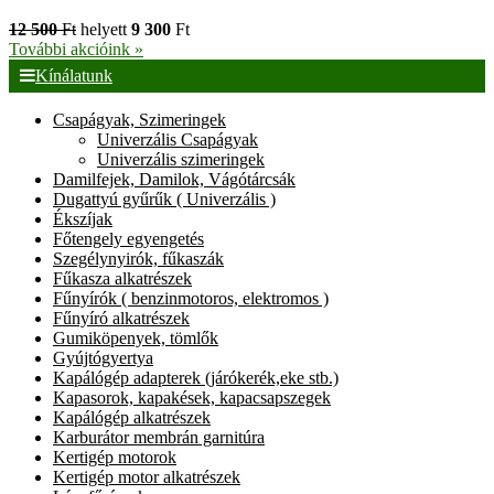
12 500
Ft
helyett
9 300
Ft
További akcióink »
Kínálatunk
Csapágyak, Szimeringek
Univerzális Csapágyak
Univerzális szimeringek
Damilfejek, Damilok, Vágótárcsák
Dugattyú gyűrűk ( Univerzális )
Ékszíjak
Főtengely egyengetés
Szegélynyirók, fűkaszák
Fűkasza alkatrészek
Fűnyírók ( benzinmotoros, elektromos )
Fűnyíró alkatrészek
Gumiköpenyek, tömlők
Gyújtógyertya
Kapálógép adapterek (járókerék,eke stb.)
Kapasorok, kapakések, kapacsapszegek
Kapálógép alkatrészek
Karburátor membrán garnitúra
Kertigép motorok
Kertigép motor alkatrészek