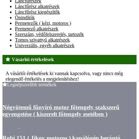
Láncfűrészek
Láncfűrész alkatrészek
Láncfűrész kiegészítők
Önindítók
Permetezők ( kézi, motoros )
Permetező alkatrészek
Szerszám, védőfelszerelés, tartozék
Tomos szivattyú alkatrészek
Univerzális, egyéb alkatrészek
Vásárlói értékelések
A vásárlói értékelések ki vannak kapcsolva, vagy nincs még
elegendő értékelés a megjelenítéshez!
Legnépszerűbb termékek
Négyütemű fűnyíró motor főtengely szakszerű
egyengetése ( kiszerelt főtengely esetében )
Robi 151 ( Jikov motoros ) kapálógép berántó