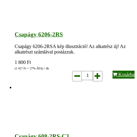
Csapágy 6206-2RS
Csapágy 6206-2RSA kép illusztráció! Az alkatrész új! Az
alkatrészt számlával postázzuk.
1 800
Ft
(1 417
Ft
+ 27% ÁFA) / db
Kosárba
Csapágy 608-2RS-C3