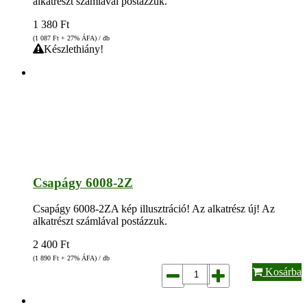
alkatrészt számlával postázzuk.
1 380
Ft
(1 087
Ft
+ 27% ÁFA) / db
Készlethiány!
Csapágy 6008-2Z
Csapágy 6008-2ZA kép illusztráció! Az alkatrész új! Az
alkatrészt számlával postázzuk.
2 400
Ft
(1 890
Ft
+ 27% ÁFA) / db
Kosárba