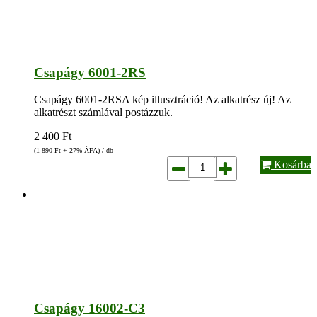
Csapágy 6001-2RS
Csapágy 6001-2RSA kép illusztráció! Az alkatrész új! Az
alkatrészt számlával postázzuk.
2 400
Ft
(1 890
Ft
+ 27% ÁFA) / db
Kosárba
Csapágy 16002-C3