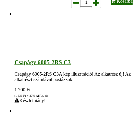
Kosárba
Csapágy 6005-2RS C3
Csapágy 6005-2RS C3A kép illusztráció! Az alkatrész új! Az
alkatrészt számlával postázzuk.
1 700
Ft
(1 339
Ft
+ 27% ÁFA) / db
Készlethiány!