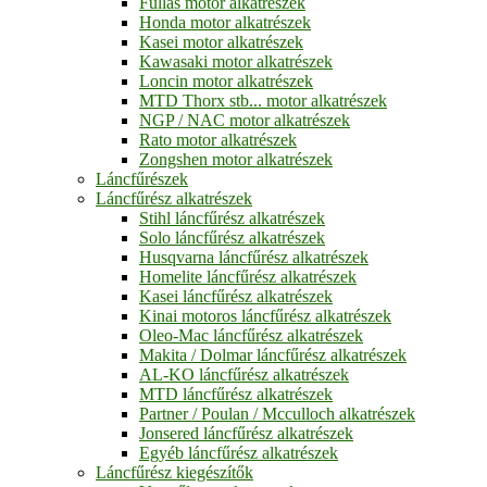
Fullas motor alkatrészek
Honda motor alkatrészek
Kasei motor alkatrészek
Kawasaki motor alkatrészek
Loncin motor alkatrészek
MTD Thorx stb... motor alkatrészek
NGP / NAC motor alkatrészek
Rato motor alkatrészek
Zongshen motor alkatrészek
Láncfűrészek
Láncfűrész alkatrészek
Stihl láncfűrész alkatrészek
Solo láncfűrész alkatrészek
Husqvarna láncfűrész alkatrészek
Homelite láncfűrész alkatrészek
Kasei láncfűrész alkatrészek
Kinai motoros láncfűrész alkatrészek
Oleo-Mac láncfűrész alkatrészek
Makita / Dolmar láncfűrész alkatrészek
AL-KO láncfűrész alkatrészek
MTD láncfűrész alkatrészek
Partner / Poulan / Mcculloch alkatrészek
Jonsered láncfűrész alkatrészek
Egyéb láncfűrész alkatrészek
Láncfűrész kiegészítők