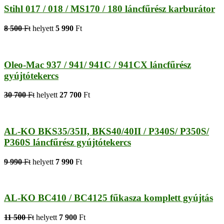
Stihl 017 / 018 / MS170 / 180 láncfűrész karburátor
8 500
Ft
helyett
5 990
Ft
Oleo-Mac 937 / 941/ 941C / 941CX láncfűrész
gyújtótekercs
30 700
Ft
helyett
27 700
Ft
AL-KO BKS35/35II, BKS40/40II / P340S/ P350S/
P360S láncfűrész gyújtótekercs
9 990
Ft
helyett
7 990
Ft
AL-KO BC410 / BC4125 fűkasza komplett gyújtás
11 500
Ft
helyett
7 900
Ft