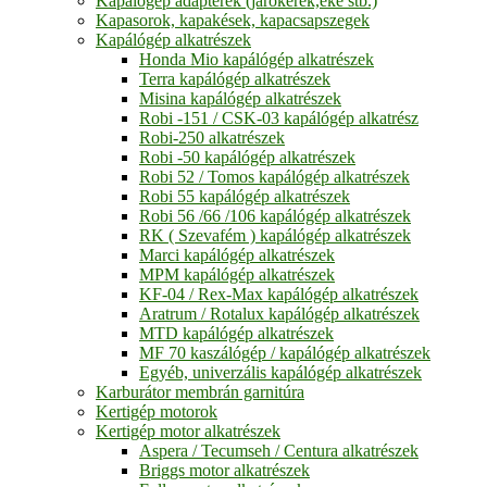
Kapálógép adapterek (járókerék,eke stb.)
Kapasorok, kapakések, kapacsapszegek
Kapálógép alkatrészek
Honda Mio kapálógép alkatrészek
Terra kapálógép alkatrészek
Misina kapálógép alkatrészek
Robi -151 / CSK-03 kapálógép alkatrész
Robi-250 alkatrészek
Robi -50 kapálógép alkatrészek
Robi 52 / Tomos kapálógép alkatrészek
Robi 55 kapálógép alkatrészek
Robi 56 /66 /106 kapálógép alkatrészek
RK ( Szevafém ) kapálógép alkatrészek
Marci kapálógép alkatrészek
MPM kapálógép alkatrészek
KF-04 / Rex-Max kapálógép alkatrészek
Aratrum / Rotalux kapálógép alkatrészek
MTD kapálógép alkatrészek
MF 70 kaszálógép / kapálógép alkatrészek
Egyéb, univerzális kapálógép alkatrészek
Karburátor membrán garnitúra
Kertigép motorok
Kertigép motor alkatrészek
Aspera / Tecumseh / Centura alkatrészek
Briggs motor alkatrészek