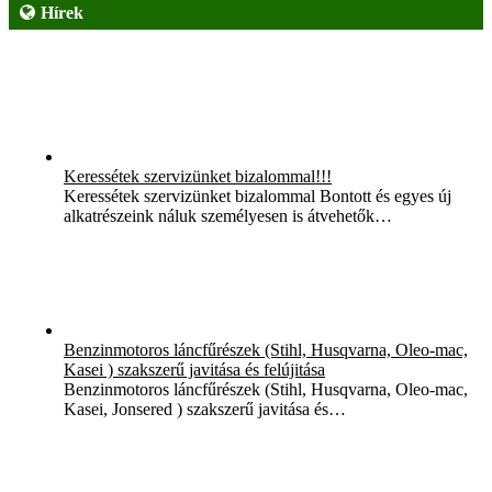
Hírek
Keressétek szervizünket bizalommal!!!
Keressétek szervizünket bizalommal Bontott és egyes új
alkatrészeink náluk személyesen is átvehetők…
Benzinmotoros láncfűrészek (Stihl, Husqvarna, Oleo-mac,
Kasei ) szakszerű javitása és felújitása
Benzinmotoros láncfűrészek (Stihl, Husqvarna, Oleo-mac,
Kasei, Jonsered ) szakszerű javitása és…