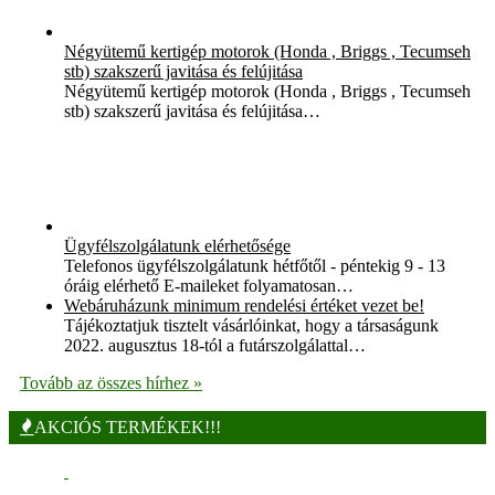
Négyütemű kertigép motorok (Honda , Briggs , Tecumseh
stb) szakszerű javitása és felújitása
Négyütemű kertigép motorok (Honda , Briggs , Tecumseh
stb) szakszerű javitása és felújitása…
Ügyfélszolgálatunk elérhetősége
Telefonos ügyfélszolgálatunk hétfőtől - péntekig 9 - 13
óráig elérhető E-maileket folyamatosan…
Webáruházunk minimum rendelési értéket vezet be!
Tájékoztatjuk tisztelt vásárlóinkat, hogy a társaságunk
2022. augusztus 18-tól a futárszolgálattal…
Tovább az összes hírhez »
AKCIÓS TERMÉKEK!!!