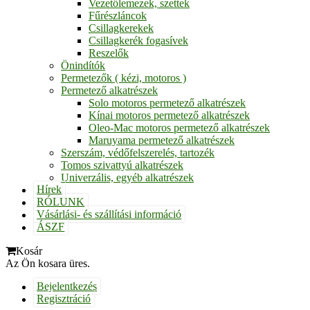
Vezetőlemezek, szettek
Fűrészláncok
Csillagkerekek
Csillagkerék fogasívek
Reszelők
Önindítók
Permetezők ( kézi, motoros )
Permetező alkatrészek
Solo motoros permetező alkatrészek
Kínai motoros permetező alkatrészek
Oleo-Mac motoros permetező alkatrészek
Maruyama permetező alkatrészek
Szerszám, védőfelszerelés, tartozék
Tomos szivattyú alkatrészek
Univerzális, egyéb alkatrészek
Hírek
RÓLUNK
Vásárlási- és szállítási információ
ÁSZF
Kosár
Az Ön kosara üres.
Bejelentkezés
Regisztráció