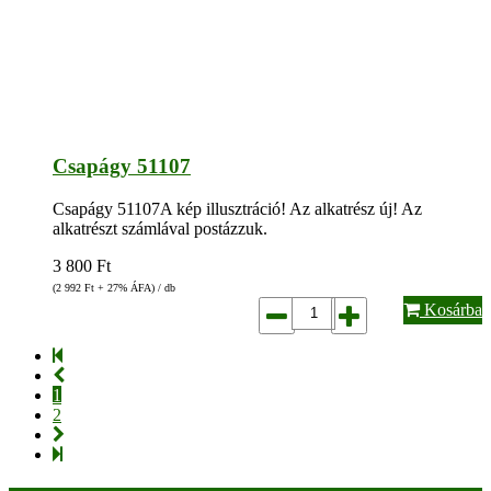
Csapágy 51107
Csapágy 51107A kép illusztráció! Az alkatrész új! Az
alkatrészt számlával postázzuk.
3 800
Ft
(2 992
Ft
+ 27% ÁFA) / db
Kosárba
1
2