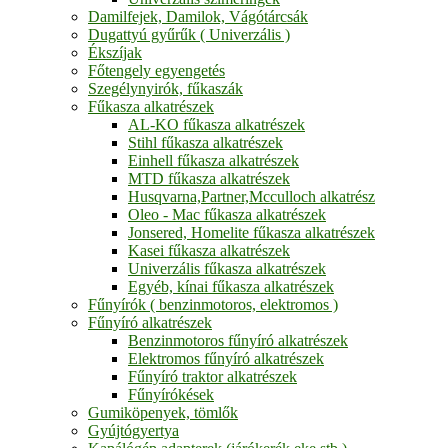
Damilfejek, Damilok, Vágótárcsák
Dugattyú gyűrűk ( Univerzális )
Ékszíjak
Főtengely egyengetés
Szegélynyirók, fűkaszák
Fűkasza alkatrészek
AL-KO fűkasza alkatrészek
Stihl fűkasza alkatrészek
Einhell fűkasza alkatrészek
MTD fűkasza alkatrészek
Husqvarna,Partner,Mcculloch alkatrész
Oleo - Mac fűkasza alkatrészek
Jonsered, Homelite fűkasza alkatrészek
Kasei fűkasza alkatrészek
Univerzális fűkasza alkatrészek
Egyéb, kínai fűkasza alkatrészek
Fűnyírók ( benzinmotoros, elektromos )
Fűnyíró alkatrészek
Benzinmotoros fűnyíró alkatrészek
Elektromos fűnyíró alkatrészek
Fűnyíró traktor alkatrészek
Fűnyírókések
Gumiköpenyek, tömlők
Gyújtógyertya