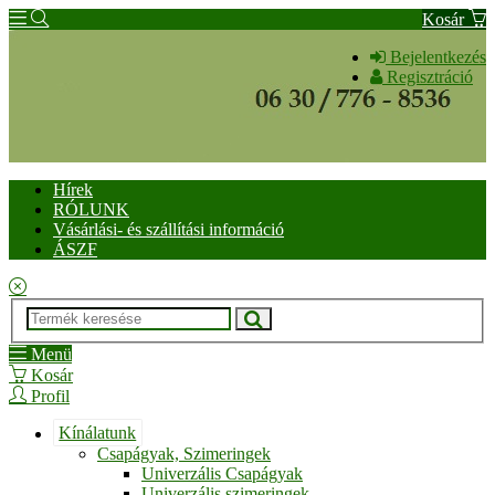
Kosár
Bejelentkezés
Regisztráció
Hírek
RÓLUNK
Vásárlási- és szállítási információ
ÁSZF
Menü
Kosár
Profil
Kínálatunk
Csapágyak, Szimeringek
Univerzális Csapágyak
Univerzális szimeringek