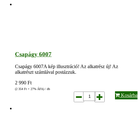
Csapágy 6007
Csapágy 6007A kép illusztráció! Az alkatrész új! Az
alkatrészt számlával postázzuk.
2 990
Ft
(2 354
Ft
+ 27% ÁFA) / db
Kosárba