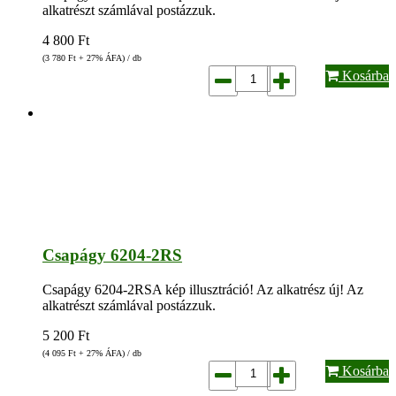
alkatrészt számlával postázzuk.
4 800
Ft
(3 780
Ft
+ 27% ÁFA) / db
Kosárba
Csapágy 6204-2RS
Csapágy 6204-2RSA kép illusztráció! Az alkatrész új! Az
alkatrészt számlával postázzuk.
5 200
Ft
(4 095
Ft
+ 27% ÁFA) / db
Kosárba