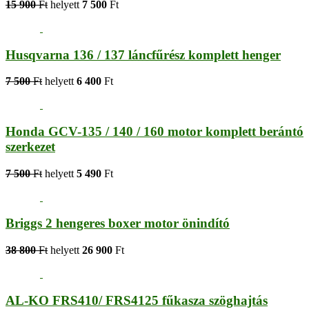
15 900
Ft
helyett
7 500
Ft
Husqvarna 136 / 137 láncfűrész komplett henger
7 500
Ft
helyett
6 400
Ft
Honda GCV-135 / 140 / 160 motor komplett berántó
szerkezet
7 500
Ft
helyett
5 490
Ft
Briggs 2 hengeres boxer motor önindító
38 800
Ft
helyett
26 900
Ft
AL-KO FRS410/ FRS4125 fűkasza szöghajtás