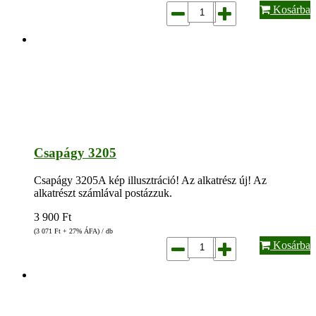
Kosárba
Csapágy 3205
Csapágy 3205A kép illusztráció! Az alkatrész új! Az
alkatrészt számlával postázzuk.
3 900
Ft
(3 071
Ft
+ 27% ÁFA) / db
Kosárba