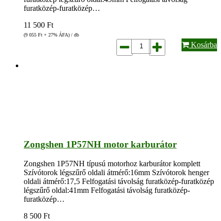
furatközép-furatközép…
11 500
Ft
(9 055
Ft
+ 27% ÁFA) / db
Kosárba
Zongshen 1P57NH motor karburátor
Zongshen 1P57NH típusú motorhoz karburátor komplett
Szívótorok légszűrő oldali átmérő:16mm Szívótorok henger
oldali átmérő:17,5 Felfogatási távolság furatközép-furatközép
légszűrő oldal:41mm Felfogatási távolság furatközép-
furatközép…
8 500
Ft