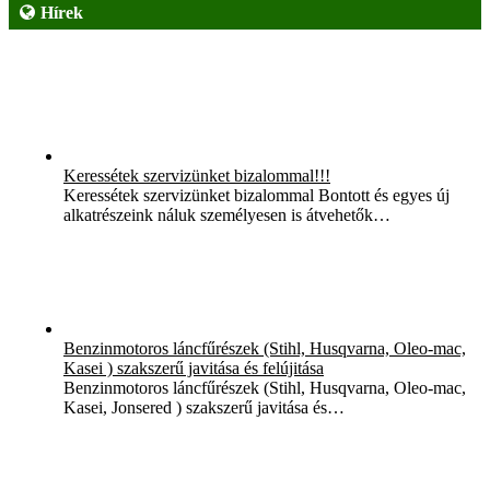
Hírek
Keressétek szervizünket bizalommal!!!
Keressétek szervizünket bizalommal Bontott és egyes új
alkatrészeink náluk személyesen is átvehetők…
Benzinmotoros láncfűrészek (Stihl, Husqvarna, Oleo-mac,
Kasei ) szakszerű javitása és felújitása
Benzinmotoros láncfűrészek (Stihl, Husqvarna, Oleo-mac,
Kasei, Jonsered ) szakszerű javitása és…