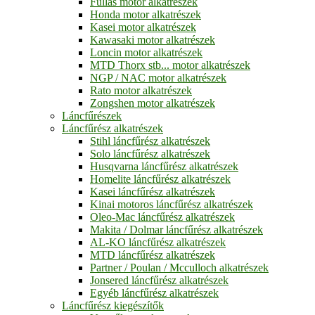
Fullas motor alkatrészek
Honda motor alkatrészek
Kasei motor alkatrészek
Kawasaki motor alkatrészek
Loncin motor alkatrészek
MTD Thorx stb... motor alkatrészek
NGP / NAC motor alkatrészek
Rato motor alkatrészek
Zongshen motor alkatrészek
Láncfűrészek
Láncfűrész alkatrészek
Stihl láncfűrész alkatrészek
Solo láncfűrész alkatrészek
Husqvarna láncfűrész alkatrészek
Homelite láncfűrész alkatrészek
Kasei láncfűrész alkatrészek
Kinai motoros láncfűrész alkatrészek
Oleo-Mac láncfűrész alkatrészek
Makita / Dolmar láncfűrész alkatrészek
AL-KO láncfűrész alkatrészek
MTD láncfűrész alkatrészek
Partner / Poulan / Mcculloch alkatrészek
Jonsered láncfűrész alkatrészek
Egyéb láncfűrész alkatrészek
Láncfűrész kiegészítők