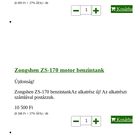
(6 693
Ft
+ 27% ÁFA) / db
Kosárba
Zongshen ZS-170 motor benzintank
Újdonság!
Zongshen ZS-170 benzintankAz alkatrész új! Az alkatrészt
számlával postázzuk.
10 500
Ft
(8 268
Ft
+ 27% ÁFA) / db
Kosárba