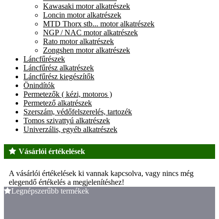
Kawasaki motor alkatrészek
Loncin motor alkatrészek
MTD Thorx stb... motor alkatrészek
NGP / NAC motor alkatrészek
Rato motor alkatrészek
Zongshen motor alkatrészek
Láncfűrészek
Láncfűrész alkatrészek
Láncfűrész kiegészítők
Önindítók
Permetezők ( kézi, motoros )
Permetező alkatrészek
Szerszám, védőfelszerelés, tartozék
Tomos szivattyú alkatrészek
Univerzális, egyéb alkatrészek
Vásárlói értékelések
A vásárlói értékelések ki vannak kapcsolva, vagy nincs még
elegendő értékelés a megjelenítéshez!
Legnépszerűbb termékek