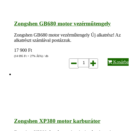
Zongshen GB680 motor vezérműtengely
Zongshen GB680 motor vezérműtengely Új alkatrész! Az
alkatrészt számlával postázzuk.
17 900
Ft
(14 095
Ft
+ 27% ÁFA) / db
Kosárba
Zongshen XP380 motor karburátor