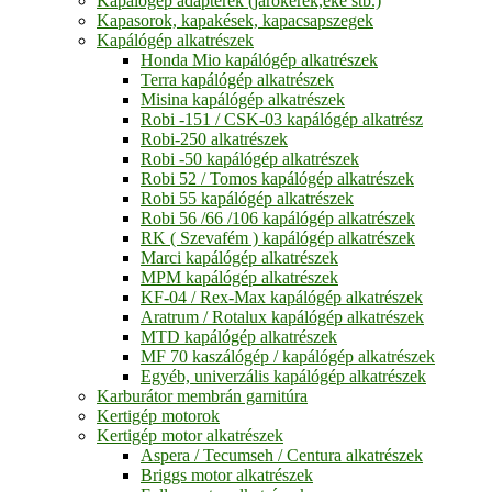
Kapálógép adapterek (járókerék,eke stb.)
Kapasorok, kapakések, kapacsapszegek
Kapálógép alkatrészek
Honda Mio kapálógép alkatrészek
Terra kapálógép alkatrészek
Misina kapálógép alkatrészek
Robi -151 / CSK-03 kapálógép alkatrész
Robi-250 alkatrészek
Robi -50 kapálógép alkatrészek
Robi 52 / Tomos kapálógép alkatrészek
Robi 55 kapálógép alkatrészek
Robi 56 /66 /106 kapálógép alkatrészek
RK ( Szevafém ) kapálógép alkatrészek
Marci kapálógép alkatrészek
MPM kapálógép alkatrészek
KF-04 / Rex-Max kapálógép alkatrészek
Aratrum / Rotalux kapálógép alkatrészek
MTD kapálógép alkatrészek
MF 70 kaszálógép / kapálógép alkatrészek
Egyéb, univerzális kapálógép alkatrészek
Karburátor membrán garnitúra
Kertigép motorok
Kertigép motor alkatrészek
Aspera / Tecumseh / Centura alkatrészek
Briggs motor alkatrészek