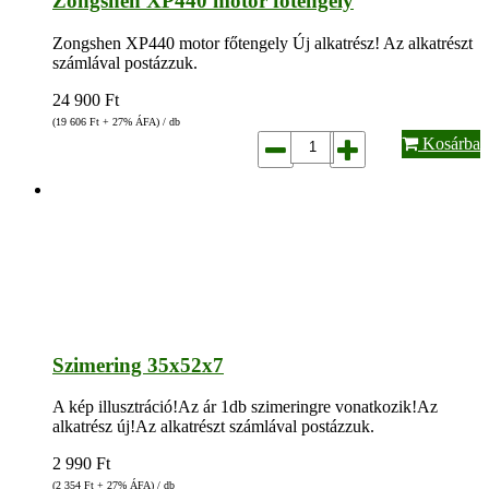
Zongshen XP440 motor főtengely
Zongshen XP440 motor főtengely Új alkatrész! Az alkatrészt
számlával postázzuk.
24 900
Ft
(19 606
Ft
+ 27% ÁFA) / db
Kosárba
Szimering 35x52x7
A kép illusztráció!Az ár 1db szimeringre vonatkozik!Az
alkatrész új!Az alkatrészt számlával postázzuk.
2 990
Ft
(2 354
Ft
+ 27% ÁFA) / db