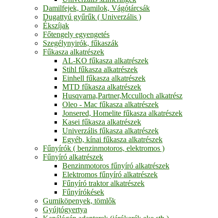
Damilfejek, Damilok, Vágótárcsák
Dugattyú gyűrűk ( Univerzális )
Ékszíjak
Főtengely egyengetés
Szegélynyirók, fűkaszák
Fűkasza alkatrészek
AL-KO fűkasza alkatrészek
Stihl fűkasza alkatrészek
Einhell fűkasza alkatrészek
MTD fűkasza alkatrészek
Husqvarna,Partner,Mcculloch alkatrész
Oleo - Mac fűkasza alkatrészek
Jonsered, Homelite fűkasza alkatrészek
Kasei fűkasza alkatrészek
Univerzális fűkasza alkatrészek
Egyéb, kínai fűkasza alkatrészek
Fűnyírók ( benzinmotoros, elektromos )
Fűnyíró alkatrészek
Benzinmotoros fűnyíró alkatrészek
Elektromos fűnyíró alkatrészek
Fűnyíró traktor alkatrészek
Fűnyírókések
Gumiköpenyek, tömlők
Gyújtógyertya