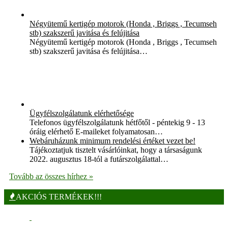
Négyütemű kertigép motorok (Honda , Briggs , Tecumseh
stb) szakszerű javitása és felújitása
Négyütemű kertigép motorok (Honda , Briggs , Tecumseh
stb) szakszerű javitása és felújitása…
Ügyfélszolgálatunk elérhetősége
Telefonos ügyfélszolgálatunk hétfőtől - péntekig 9 - 13
óráig elérhető E-maileket folyamatosan…
Webáruházunk minimum rendelési értéket vezet be!
Tájékoztatjuk tisztelt vásárlóinkat, hogy a társaságunk
2022. augusztus 18-tól a futárszolgálattal…
Tovább az összes hírhez »
AKCIÓS TERMÉKEK!!!