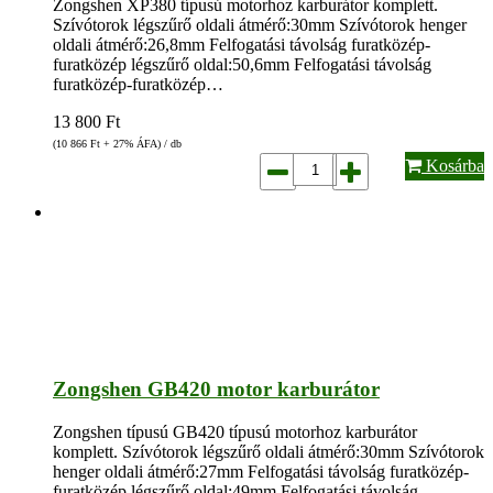
Zongshen XP380 típusú motorhoz karburátor komplett.
Szívótorok légszűrő oldali átmérő:30mm Szívótorok henger
oldali átmérő:26,8mm Felfogatási távolság furatközép-
furatközép légszűrő oldal:50,6mm Felfogatási távolság
furatközép-furatközép…
13 800
Ft
(10 866
Ft
+ 27% ÁFA) / db
Kosárba
Zongshen GB420 motor karburátor
Zongshen típusú GB420 típusú motorhoz karburátor
komplett. Szívótorok légszűrő oldali átmérő:30mm Szívótorok
henger oldali átmérő:27mm Felfogatási távolság furatközép-
furatközép légszűrő oldal:49mm Felfogatási távolság