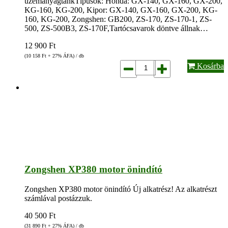
üzemanyagtankTípusok: Honda: GX-140, GX-160, GX-200,
KG-160, KG-200, Kipor: GX-140, GX-160, GX-200, KG-
160, KG-200, Zongshen: GB200, ZS-170, ZS-170-1, ZS-
500, ZS-500B3, ZS-170F,Tartócsavarok döntve állnak…
12 900
Ft
(10 158
Ft
+ 27% ÁFA) / db
Kosárba
Zongshen XP380 motor önindító
Zongshen XP380 motor önindító Új alkatrész! Az alkatrészt
számlával postázzuk.
40 500
Ft
(31 890
Ft
+ 27% ÁFA) / db