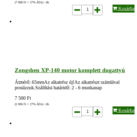
(7 008
Ft
+ 27% ÁFA) / db
Kosárba
Zongshen XP-140 motor komplett dugattyú
Átmérő: 65mmAz alkatrész új!Az alkatrészt számlával
postázzuk.Szállítási határidő: 2 - 6 munkanap
7 500
Ft
(5 906
Ft
+ 27% ÁFA) / db
Kosárba