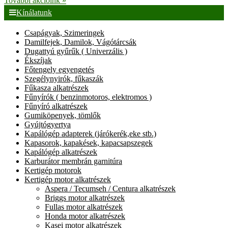
További akcióink »
Kínálatunk
Csapágyak, Szimeringek
Damilfejek, Damilok, Vágótárcsák
Dugattyú gyűrűk ( Univerzális )
Ékszíjak
Főtengely egyengetés
Szegélynyirók, fűkaszák
Fűkasza alkatrészek
Fűnyírók ( benzinmotoros, elektromos )
Fűnyíró alkatrészek
Gumiköpenyek, tömlők
Gyújtógyertya
Kapálógép adapterek (járókerék,eke stb.)
Kapasorok, kapakések, kapacsapszegek
Kapálógép alkatrészek
Karburátor membrán garnitúra
Kertigép motorok
Kertigép motor alkatrészek
Aspera / Tecumseh / Centura alkatrészek
Briggs motor alkatrészek
Fullas motor alkatrészek
Honda motor alkatrészek
Kasei motor alkatrészek