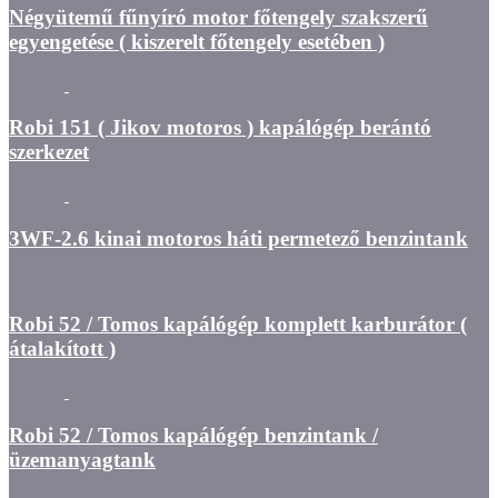
Négyütemű fűnyíró motor főtengely szakszerű
egyengetése ( kiszerelt főtengely esetében )
Robi 151 ( Jikov motoros ) kapálógép berántó
szerkezet
3WF-2.6 kinai motoros háti permetező benzintank
Robi 52 / Tomos kapálógép komplett karburátor (
átalakított )
Robi 52 / Tomos kapálógép benzintank /
üzemanyagtank