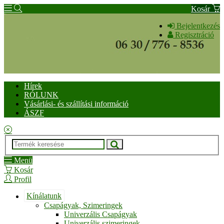
Kosár
Bejelentkezés
Regisztráció
Hírek
RÓLUNK
Vásárlási- és szállítási információ
ÁSZF
Menü
Kosár
Profil
Kínálatunk
Csapágyak, Szimeringek
Univerzális Csapágyak
Univerzális szimeringek