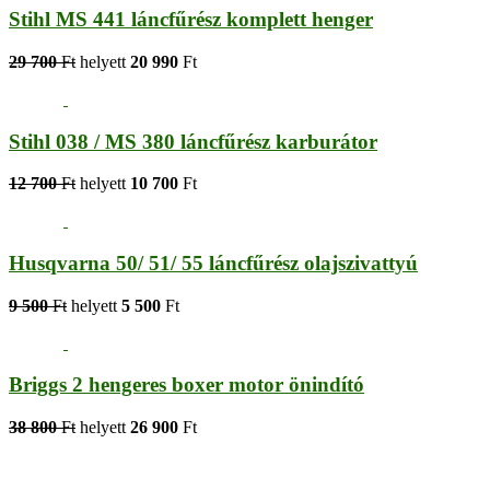
Stihl MS 441 láncfűrész komplett henger
29 700
Ft
helyett
20 990
Ft
Stihl 038 / MS 380 láncfűrész karburátor
12 700
Ft
helyett
10 700
Ft
Husqvarna 50/ 51/ 55 láncfűrész olajszivattyú
9 500
Ft
helyett
5 500
Ft
Briggs 2 hengeres boxer motor önindító
38 800
Ft
helyett
26 900
Ft