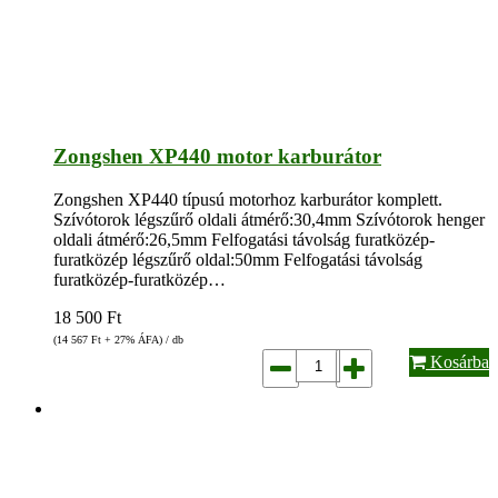
Zongshen XP440 motor karburátor
Zongshen XP440 típusú motorhoz karburátor komplett.
Szívótorok légszűrő oldali átmérő:30,4mm Szívótorok henger
oldali átmérő:26,5mm Felfogatási távolság furatközép-
furatközép légszűrő oldal:50mm Felfogatási távolság
furatközép-furatközép…
18 500
Ft
(14 567
Ft
+ 27% ÁFA) / db
Kosárba