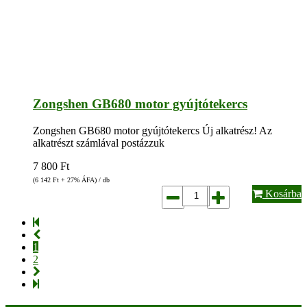
Zongshen GB680 motor gyújtótekercs
Zongshen GB680 motor gyújtótekercs Új alkatrész! Az
alkatrészt számlával postázzuk
7 800
Ft
(6 142
Ft
+ 27% ÁFA) / db
Kosárba
1
2