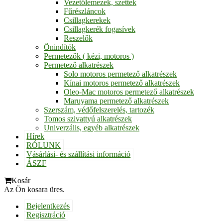
Vezetőlemezek, szettek
Fűrészláncok
Csillagkerekek
Csillagkerék fogasívek
Reszelők
Önindítók
Permetezők ( kézi, motoros )
Permetező alkatrészek
Solo motoros permetező alkatrészek
Kínai motoros permetező alkatrészek
Oleo-Mac motoros permetező alkatrészek
Maruyama permetező alkatrészek
Szerszám, védőfelszerelés, tartozék
Tomos szivattyú alkatrészek
Univerzális, egyéb alkatrészek
Hírek
RÓLUNK
Vásárlási- és szállítási információ
ÁSZF
Kosár
Az Ön kosara üres.
Bejelentkezés
Regisztráció