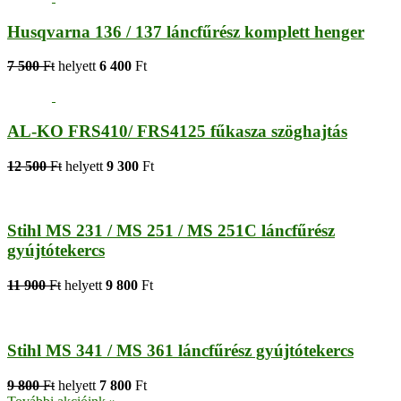
Husqvarna 136 / 137 láncfűrész komplett henger
7 500
Ft
helyett
6 400
Ft
AL-KO FRS410/ FRS4125 fűkasza szöghajtás
12 500
Ft
helyett
9 300
Ft
Stihl MS 231 / MS 251 / MS 251C láncfűrész
gyújtótekercs
11 900
Ft
helyett
9 800
Ft
Stihl MS 341 / MS 361 láncfűrész gyújtótekercs
9 800
Ft
helyett
7 800
Ft