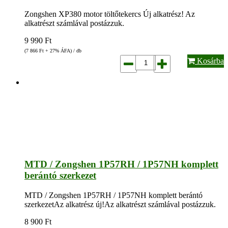
Zongshen XP380 motor töltőtekercs Új alkatrész! Az
alkatrészt számlával postázzuk.
9 990
Ft
(7 866
Ft
+ 27% ÁFA) / db
Kosárba
MTD / Zongshen 1P57RH / 1P57NH komplett
berántó szerkezet
MTD / Zongshen 1P57RH / 1P57NH komplett berántó
szerkezetAz alkatrész új!Az alkatrészt számlával postázzuk.
8 900
Ft