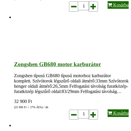
Kosárba
Zongshen GB680 motor karburátor
Zongshen típusú GB680 típusú motorhoz karburátor
komplett. Szívótorok légszűrő oldali átmérő:33mm Szívótorok
henger oldali átmérő:26,5mm Felfogatási távolság furatközép-
furatközép légszűrő oldal:83/29mm Felfogatási távolság…
32 900
Ft
(25 906
Ft
+ 27% ÁFA) / db
Kosárba