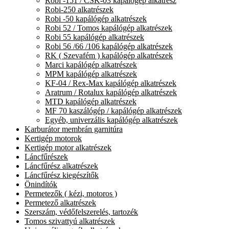
Robi -151 / CSK-03 kapálógép alkatrész
Robi-250 alkatrészek
Robi -50 kapálógép alkatrészek
Robi 52 / Tomos kapálógép alkatrészek
Robi 55 kapálógép alkatrészek
Robi 56 /66 /106 kapálógép alkatrészek
RK ( Szevafém ) kapálógép alkatrészek
Marci kapálógép alkatrészek
MPM kapálógép alkatrészek
KF-04 / Rex-Max kapálógép alkatrészek
Aratrum / Rotalux kapálógép alkatrészek
MTD kapálógép alkatrészek
MF 70 kaszálógép / kapálógép alkatrészek
Egyéb, univerzális kapálógép alkatrészek
Karburátor membrán garnitúra
Kertigép motorok
Kertigép motor alkatrészek
Láncfűrészek
Láncfűrész alkatrészek
Láncfűrész kiegészítők
Önindítók
Permetezők ( kézi, motoros )
Permetező alkatrészek
Szerszám, védőfelszerelés, tartozék
Tomos szivattyú alkatrészek