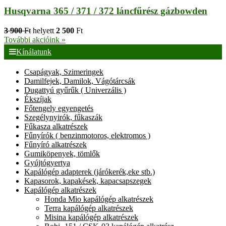
Husqvarna 365 / 371 / 372 láncfűrész gázbowden
3 900
Ft
helyett
2 500
Ft
További akcióink »
Kínálatunk
Csapágyak, Szimeringek
Damilfejek, Damilok, Vágótárcsák
Dugattyú gyűrűk ( Univerzális )
Ékszíjak
Főtengely egyengetés
Szegélynyirók, fűkaszák
Fűkasza alkatrészek
Fűnyírók ( benzinmotoros, elektromos )
Fűnyíró alkatrészek
Gumiköpenyek, tömlők
Gyújtógyertya
Kapálógép adapterek (járókerék,eke stb.)
Kapasorok, kapakések, kapacsapszegek
Kapálógép alkatrészek
Honda Mio kapálógép alkatrészek
Terra kapálógép alkatrészek
Misina kapálógép alkatrészek