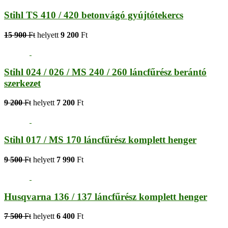
Stihl TS 410 / 420 betonvágó gyújtótekercs
15 900
Ft
helyett
9 200
Ft
Stihl 024 / 026 / MS 240 / 260 láncfűrész berántó
szerkezet
9 200
Ft
helyett
7 200
Ft
Stihl 017 / MS 170 láncfűrész komplett henger
9 500
Ft
helyett
7 990
Ft
Husqvarna 136 / 137 láncfűrész komplett henger
7 500
Ft
helyett
6 400
Ft