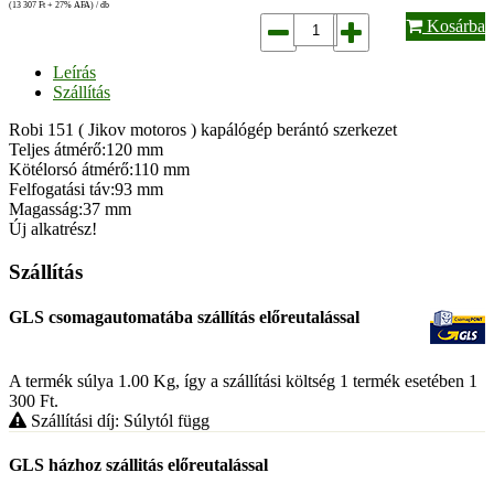
(13 307
Ft
+ 27% ÁFA) / db
Kosárba
Leírás
Szállítás
Robi 151 ( Jikov motoros ) kapálógép berántó szerkezet
Teljes átmérő:120 mm
Kötélorsó átmérő:110 mm
Felfogatási táv:93 mm
Magasság:37 mm
Új alkatrész!
Szállítás
GLS csomagautomatába szállítás előreutalással
A termék súlya 1.00
Kg
, így a szállítási költség 1 termék esetében 1
300
Ft
.
Szállítási díj: Súlytól függ
GLS házhoz szállitás előreutalással