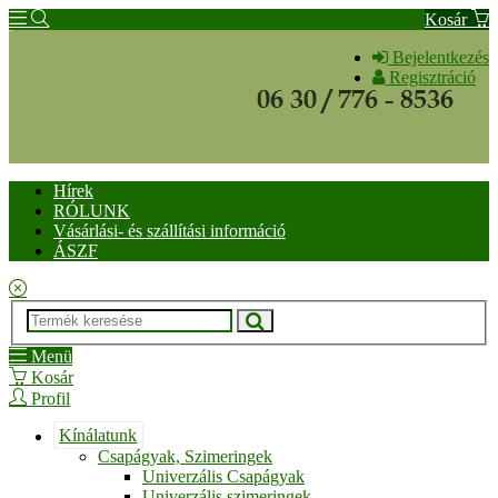
Kosár
Bejelentkezés
Regisztráció
Hírek
RÓLUNK
Vásárlási- és szállítási információ
ÁSZF
Menü
Kosár
Profil
Kínálatunk
Csapágyak, Szimeringek
Univerzális Csapágyak
Univerzális szimeringek