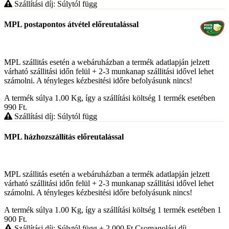
Szállítási díj: Súlytól függ
MPL postapontos átvétel előreutalással
MPL szállitás esetén a webáruházban a termék adatlapján jelzett
várható szállitási időn felül + 2-3 munkanap szállitási idővel lehet
számolni. A tényleges kézbesitési időre befolyásunk nincs!
A termék súlya 1.00
Kg
, így a szállítási költség 1 termék esetében
990
Ft
.
Szállítási díj: Súlytól függ
MPL házhozszállítás előreutalással
MPL szállitás esetén a webáruházban a termék adatlapján jelzett
várható szállitási időn felül + 2-3 munkanap szállitási idővel lehet
számolni. A tényleges kézbesitési időre befolyásunk nincs!
A termék súlya 1.00
Kg
, így a szállítási költség 1 termék esetében 1
900
Ft
.
Szállítási díj: Súlytól függ
+ 2 000
Ft
Csomagolási díj