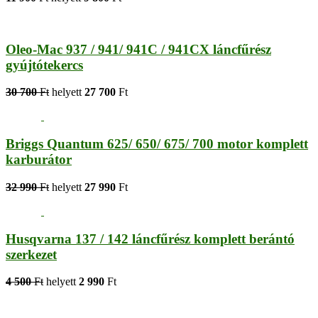
Oleo-Mac 937 / 941/ 941C / 941CX láncfűrész
gyújtótekercs
30 700
Ft
helyett
27 700
Ft
Briggs Quantum 625/ 650/ 675/ 700 motor komplett
karburátor
32 990
Ft
helyett
27 990
Ft
Husqvarna 137 / 142 láncfűrész komplett berántó
szerkezet
4 500
Ft
helyett
2 990
Ft