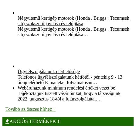
Négyütemű kertigép motorok (Honda , Briggs , Tecumseh
stb) szakszerű javitása és felújitása
Négyütemű kertigép motorok (Honda , Briggs , Tecumseh
stb) szakszerű javitása és felújitása…
Ügyfélszolgálatunk elérhetősége
Telefonos ügyfélszolgálatunk hétfőtől - péntekig 9 - 13
óráig elérhető E-maileket folyamatosan…
Webáruházunk minimum rendelési értéket vezet be!
Tájékoztatjuk tisztelt vásárlóinkat, hogy a társaságunk
2022. augusztus 18-tól a futárszolgálattal…
Tovább az összes hírhez »
AKCIÓS TERMÉKEK!!!