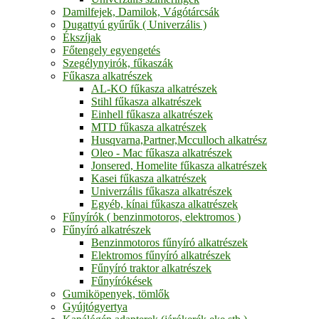
Damilfejek, Damilok, Vágótárcsák
Dugattyú gyűrűk ( Univerzális )
Ékszíjak
Főtengely egyengetés
Szegélynyirók, fűkaszák
Fűkasza alkatrészek
AL-KO fűkasza alkatrészek
Stihl fűkasza alkatrészek
Einhell fűkasza alkatrészek
MTD fűkasza alkatrészek
Husqvarna,Partner,Mcculloch alkatrész
Oleo - Mac fűkasza alkatrészek
Jonsered, Homelite fűkasza alkatrészek
Kasei fűkasza alkatrészek
Univerzális fűkasza alkatrészek
Egyéb, kínai fűkasza alkatrészek
Fűnyírók ( benzinmotoros, elektromos )
Fűnyíró alkatrészek
Benzinmotoros fűnyíró alkatrészek
Elektromos fűnyíró alkatrészek
Fűnyíró traktor alkatrészek
Fűnyírókések
Gumiköpenyek, tömlők
Gyújtógyertya