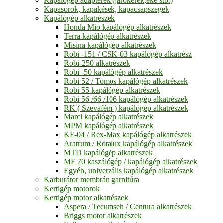
Kapálógép adapterek (járókerék,eke stb.)
Kapasorok, kapakések, kapacsapszegek
Kapálógép alkatrészek
Honda Mio kapálógép alkatrészek
Terra kapálógép alkatrészek
Misina kapálógép alkatrészek
Robi -151 / CSK-03 kapálógép alkatrész
Robi-250 alkatrészek
Robi -50 kapálógép alkatrészek
Robi 52 / Tomos kapálógép alkatrészek
Robi 55 kapálógép alkatrészek
Robi 56 /66 /106 kapálógép alkatrészek
RK ( Szevafém ) kapálógép alkatrészek
Marci kapálógép alkatrészek
MPM kapálógép alkatrészek
KF-04 / Rex-Max kapálógép alkatrészek
Aratrum / Rotalux kapálógép alkatrészek
MTD kapálógép alkatrészek
MF 70 kaszálógép / kapálógép alkatrészek
Egyéb, univerzális kapálógép alkatrészek
Karburátor membrán garnitúra
Kertigép motorok
Kertigép motor alkatrészek
Aspera / Tecumseh / Centura alkatrészek
Briggs motor alkatrészek