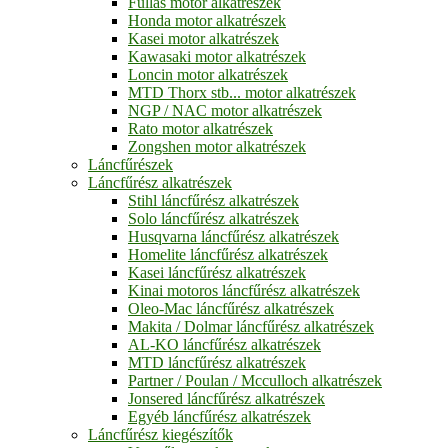
Fullas motor alkatrészek
Honda motor alkatrészek
Kasei motor alkatrészek
Kawasaki motor alkatrészek
Loncin motor alkatrészek
MTD Thorx stb... motor alkatrészek
NGP / NAC motor alkatrészek
Rato motor alkatrészek
Zongshen motor alkatrészek
Láncfűrészek
Láncfűrész alkatrészek
Stihl láncfűrész alkatrészek
Solo láncfűrész alkatrészek
Husqvarna láncfűrész alkatrészek
Homelite láncfűrész alkatrészek
Kasei láncfűrész alkatrészek
Kinai motoros láncfűrész alkatrészek
Oleo-Mac láncfűrész alkatrészek
Makita / Dolmar láncfűrész alkatrészek
AL-KO láncfűrész alkatrészek
MTD láncfűrész alkatrészek
Partner / Poulan / Mcculloch alkatrészek
Jonsered láncfűrész alkatrészek
Egyéb láncfűrész alkatrészek
Láncfűrész kiegészítők