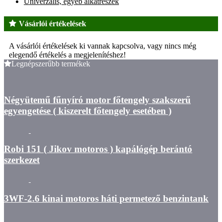
Univerzális, egyéb alkatrészek
Vásárlói értékelések
A vásárlói értékelések ki vannak kapcsolva, vagy nincs még
elegendő értékelés a megjelenítéshez!
Legnépszerűbb termékek
Négyütemű fűnyíró motor főtengely szakszerű
egyengetése ( kiszerelt főtengely esetében )
Robi 151 ( Jikov motoros ) kapálógép berántó
szerkezet
3WF-2.6 kinai motoros háti permetező benzintank