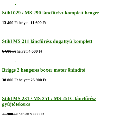
Stihl 029 / MS 290 láncfűrész komplett henger
13 400
Ft
helyett
11 600
Ft
Stihl MS 211 láncfűrész dugattyú komplett
6 600
Ft
helyett
4 600
Ft
Briggs 2 hengeres boxer motor önindító
38 800
Ft
helyett
26 900
Ft
Stihl MS 231 / MS 251 / MS 251C láncfűrész
gyújtótekercs
11 900
Ft
helyett
9 800
Ft