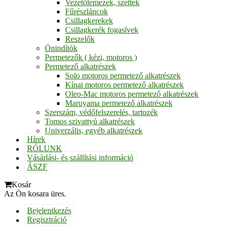
Vezetőlemezek, szettek
Fűrészláncok
Csillagkerekek
Csillagkerék fogasívek
Reszelők
Önindítók
Permetezők ( kézi, motoros )
Permetező alkatrészek
Solo motoros permetező alkatrészek
Kínai motoros permetező alkatrészek
Oleo-Mac motoros permetező alkatrészek
Maruyama permetező alkatrészek
Szerszám, védőfelszerelés, tartozék
Tomos szivattyú alkatrészek
Univerzális, egyéb alkatrészek
Hírek
RÓLUNK
Vásárlási- és szállítási információ
ÁSZF
Kosár
Az Ön kosara üres.
Bejelentkezés
Regisztráció