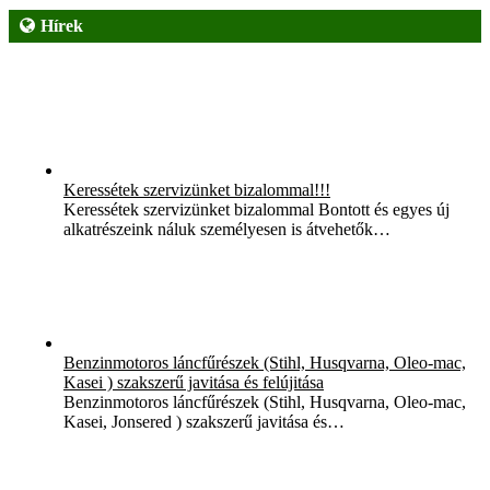
Hírek
Keressétek szervizünket bizalommal!!!
Keressétek szervizünket bizalommal Bontott és egyes új
alkatrészeink náluk személyesen is átvehetők…
Benzinmotoros láncfűrészek (Stihl, Husqvarna, Oleo-mac,
Kasei ) szakszerű javitása és felújitása
Benzinmotoros láncfűrészek (Stihl, Husqvarna, Oleo-mac,
Kasei, Jonsered ) szakszerű javitása és…