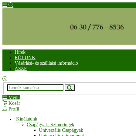
Hírek
RÓLUNK
Vásárlási- és szállítási információ
ÁSZF
Menü
Kosár
Profil
Kínálatunk
Csapágyak, Szimeringek
Univerzális Csapágyak
Univerzális szimeringek