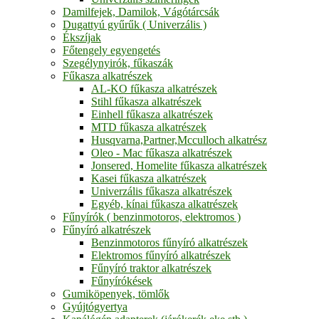
Damilfejek, Damilok, Vágótárcsák
Dugattyú gyűrűk ( Univerzális )
Ékszíjak
Főtengely egyengetés
Szegélynyirók, fűkaszák
Fűkasza alkatrészek
AL-KO fűkasza alkatrészek
Stihl fűkasza alkatrészek
Einhell fűkasza alkatrészek
MTD fűkasza alkatrészek
Husqvarna,Partner,Mcculloch alkatrész
Oleo - Mac fűkasza alkatrészek
Jonsered, Homelite fűkasza alkatrészek
Kasei fűkasza alkatrészek
Univerzális fűkasza alkatrészek
Egyéb, kínai fűkasza alkatrészek
Fűnyírók ( benzinmotoros, elektromos )
Fűnyíró alkatrészek
Benzinmotoros fűnyíró alkatrészek
Elektromos fűnyíró alkatrészek
Fűnyíró traktor alkatrészek
Fűnyírókések
Gumiköpenyek, tömlők
Gyújtógyertya