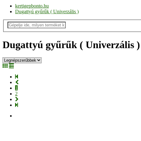
kertigepbonto.hu
Dugattyú gyűrűk ( Univerzális )
Dugattyú gyűrűk ( Univerzális )
1
2