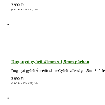
3 990
Ft
(3 142
Ft
+ 27% ÁFA) / db
Dugattyú gyűrű 41mm x 1,5mm párban
Dugattyú gyűrű Átmérő: 41mmGyűrű szélesség: 1,5mmStiftelés: 
3 990
Ft
(3 142
Ft
+ 27% ÁFA) / db