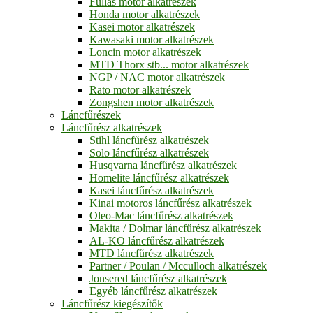
Fullas motor alkatrészek
Honda motor alkatrészek
Kasei motor alkatrészek
Kawasaki motor alkatrészek
Loncin motor alkatrészek
MTD Thorx stb... motor alkatrészek
NGP / NAC motor alkatrészek
Rato motor alkatrészek
Zongshen motor alkatrészek
Láncfűrészek
Láncfűrész alkatrészek
Stihl láncfűrész alkatrészek
Solo láncfűrész alkatrészek
Husqvarna láncfűrész alkatrészek
Homelite láncfűrész alkatrészek
Kasei láncfűrész alkatrészek
Kinai motoros láncfűrész alkatrészek
Oleo-Mac láncfűrész alkatrészek
Makita / Dolmar láncfűrész alkatrészek
AL-KO láncfűrész alkatrészek
MTD láncfűrész alkatrészek
Partner / Poulan / Mcculloch alkatrészek
Jonsered láncfűrész alkatrészek
Egyéb láncfűrész alkatrészek
Láncfűrész kiegészítők