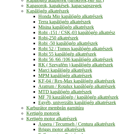
Kapálógép adapterek (járókerék,eke stb.)
Kapasorok, kapakések, kapacsapszegek
Kapálógép alkatrészek
Honda Mio kapálógép alkatrészek
Terra kapálógép alkatrészek
Misina kapálógép alkatrészek
Robi -151 / CSK-03 kapálógép alkatrész
Robi-250 alkatrészek
Robi -50 kapálógép alkatrészek
Robi 52 / Tomos kapálógép alkatrészek
Robi 55 kapálógép alkatrészek
Robi 56 /66 /106 kapálógép alkatrészek
RK ( Szevafém ) kapálógép alkatrészek
Marci kapálógép alkatrészek
MPM kapálógép alkatrészek
KF-04 / Rex-Max kapálógép alkatrészek
Aratrum / Rotalux kapálógép alkatrészek
MTD kapálógép alkatrészek
MF 70 kaszálógép / kapálógép alkatrészek
Egyéb, univerzális kapálógép alkatrészek
Karburátor membrán garnitúra
Kertigép motorok
Kertigép motor alkatrészek
Aspera / Tecumseh / Centura alkatrészek
Briggs motor alkatrészek