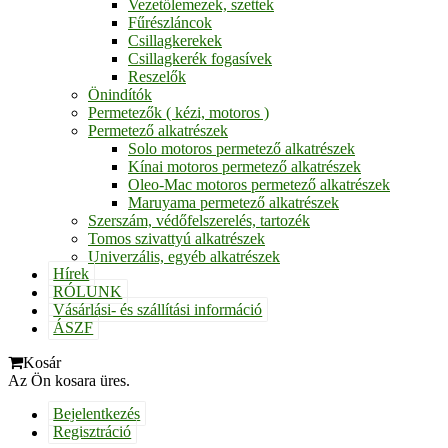
Vezetőlemezek, szettek
Fűrészláncok
Csillagkerekek
Csillagkerék fogasívek
Reszelők
Önindítók
Permetezők ( kézi, motoros )
Permetező alkatrészek
Solo motoros permetező alkatrészek
Kínai motoros permetező alkatrészek
Oleo-Mac motoros permetező alkatrészek
Maruyama permetező alkatrészek
Szerszám, védőfelszerelés, tartozék
Tomos szivattyú alkatrészek
Univerzális, egyéb alkatrészek
Hírek
RÓLUNK
Vásárlási- és szállítási információ
ÁSZF
Kosár
Az Ön kosara üres.
Bejelentkezés
Regisztráció