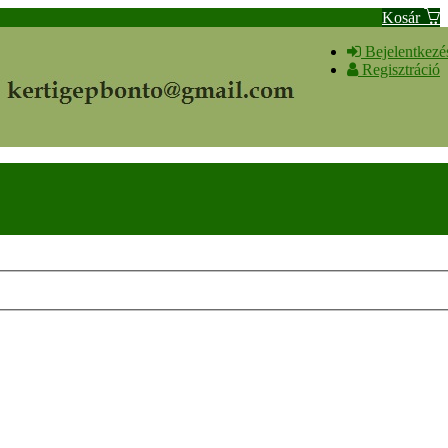
Kosár
Bejelentkezé
Regisztráció