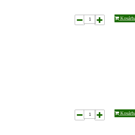
Kosárb
Kosárb