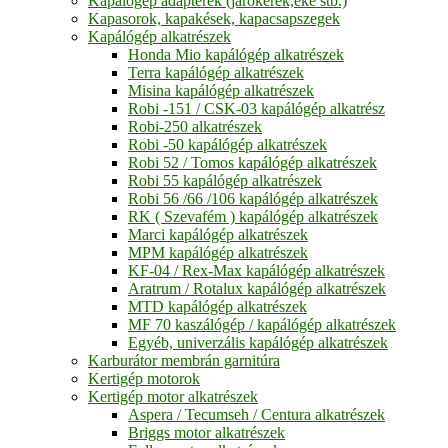
Kapálógép adapterek (járókerék,eke stb.)
Kapasorok, kapakések, kapacsapszegek
Kapálógép alkatrészek
Honda Mio kapálógép alkatrészek
Terra kapálógép alkatrészek
Misina kapálógép alkatrészek
Robi -151 / CSK-03 kapálógép alkatrész
Robi-250 alkatrészek
Robi -50 kapálógép alkatrészek
Robi 52 / Tomos kapálógép alkatrészek
Robi 55 kapálógép alkatrészek
Robi 56 /66 /106 kapálógép alkatrészek
RK ( Szevafém ) kapálógép alkatrészek
Marci kapálógép alkatrészek
MPM kapálógép alkatrészek
KF-04 / Rex-Max kapálógép alkatrészek
Aratrum / Rotalux kapálógép alkatrészek
MTD kapálógép alkatrészek
MF 70 kaszálógép / kapálógép alkatrészek
Egyéb, univerzális kapálógép alkatrészek
Karburátor membrán garnitúra
Kertigép motorok
Kertigép motor alkatrészek
Aspera / Tecumseh / Centura alkatrészek
Briggs motor alkatrészek