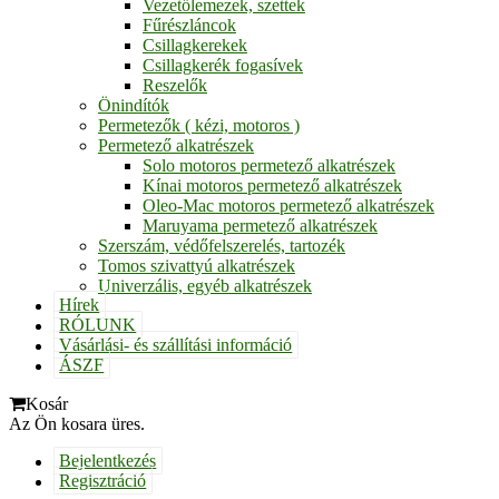
Vezetőlemezek, szettek
Fűrészláncok
Csillagkerekek
Csillagkerék fogasívek
Reszelők
Önindítók
Permetezők ( kézi, motoros )
Permetező alkatrészek
Solo motoros permetező alkatrészek
Kínai motoros permetező alkatrészek
Oleo-Mac motoros permetező alkatrészek
Maruyama permetező alkatrészek
Szerszám, védőfelszerelés, tartozék
Tomos szivattyú alkatrészek
Univerzális, egyéb alkatrészek
Hírek
RÓLUNK
Vásárlási- és szállítási információ
ÁSZF
Kosár
Az Ön kosara üres.
Bejelentkezés
Regisztráció