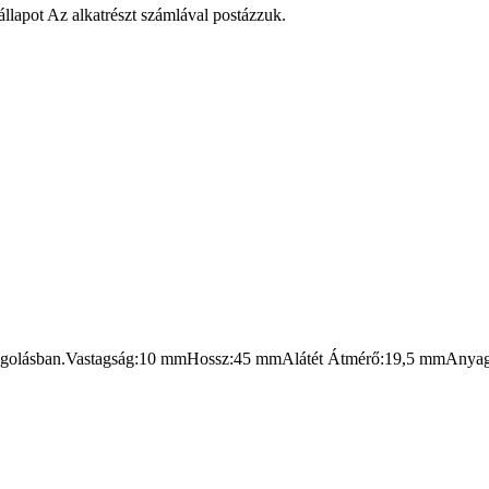
állapot Az alkatrészt számlával postázzuk.
csomagolásban.Vastagság:10 mmHossz:45 mmAlátét Átmérő:19,5 mmAny