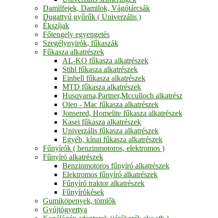
Damilfejek, Damilok, Vágótárcsák
Dugattyú gyűrűk ( Univerzális )
Ékszíjak
Főtengely egyengetés
Szegélynyirók, fűkaszák
Fűkasza alkatrészek
AL-KO fűkasza alkatrészek
Stihl fűkasza alkatrészek
Einhell fűkasza alkatrészek
MTD fűkasza alkatrészek
Husqvarna,Partner,Mcculloch alkatrész
Oleo - Mac fűkasza alkatrészek
Jonsered, Homelite fűkasza alkatrészek
Kasei fűkasza alkatrészek
Univerzális fűkasza alkatrészek
Egyéb, kínai fűkasza alkatrészek
Fűnyírók ( benzinmotoros, elektromos )
Fűnyíró alkatrészek
Benzinmotoros fűnyíró alkatrészek
Elektromos fűnyíró alkatrészek
Fűnyíró traktor alkatrészek
Fűnyírókések
Gumiköpenyek, tömlők
Gyújtógyertya