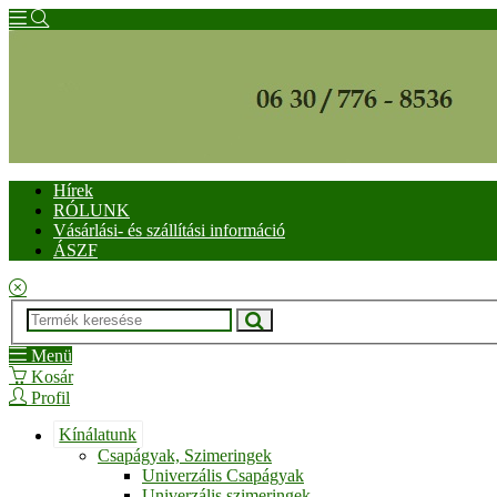
Hírek
RÓLUNK
Vásárlási- és szállítási információ
ÁSZF
Menü
Kosár
Profil
Kínálatunk
Csapágyak, Szimeringek
Univerzális Csapágyak
Univerzális szimeringek