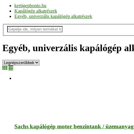
kertigepbonto.hu
Kapálógép alkatrészek
Egyéb, univerzális kapálógép alkatrészek
Egyéb, univerzális kapálógép al
Sachs kapálógép motor benzintank / üzemanya