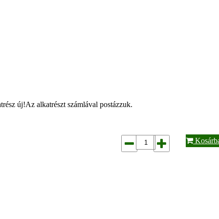
ész új!Az alkatrészt számlával postázzuk.
Kosárb