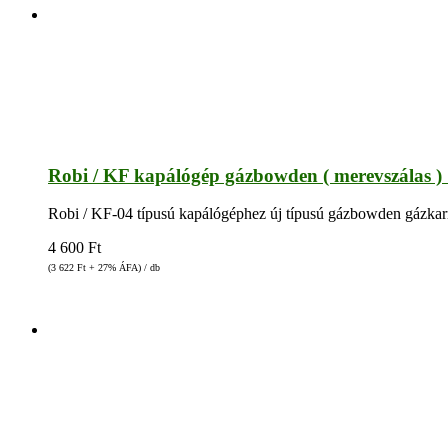
Robi / KF kapálógép gázbowden ( merevszálas 
Robi / KF-04 típusú kapálógéphez új típusú gázbowden gázkar
4 600
Ft
(3 622
Ft
+ 27% ÁFA) / db