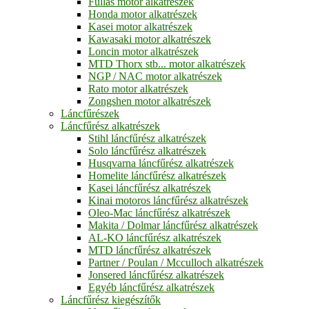
Fullas motor alkatrészek
Honda motor alkatrészek
Kasei motor alkatrészek
Kawasaki motor alkatrészek
Loncin motor alkatrészek
MTD Thorx stb... motor alkatrészek
NGP / NAC motor alkatrészek
Rato motor alkatrészek
Zongshen motor alkatrészek
Láncfűrészek
Láncfűrész alkatrészek
Stihl láncfűrész alkatrészek
Solo láncfűrész alkatrészek
Husqvarna láncfűrész alkatrészek
Homelite láncfűrész alkatrészek
Kasei láncfűrész alkatrészek
Kinai motoros láncfűrész alkatrészek
Oleo-Mac láncfűrész alkatrészek
Makita / Dolmar láncfűrész alkatrészek
AL-KO láncfűrész alkatrészek
MTD láncfűrész alkatrészek
Partner / Poulan / Mcculloch alkatrészek
Jonsered láncfűrész alkatrészek
Egyéb láncfűrész alkatrészek
Láncfűrész kiegészítők