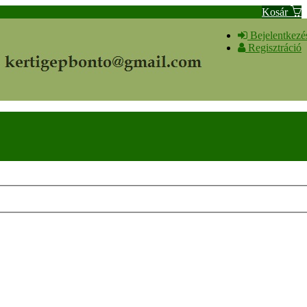
Kosár
Bejelentkezé
Regisztráció