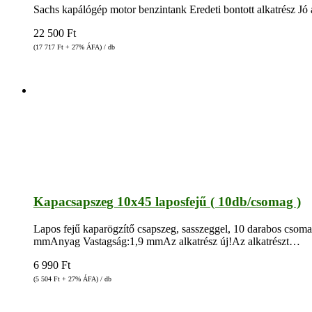
Sachs kapálógép motor benzintank Eredeti bontott alkatrész Jó 
22 500
Ft
(17 717
Ft
+ 27% ÁFA) / db
Kapacsapszeg 10x45 laposfejű ( 10db/csomag )
Lapos fejű kaparögzítő csapszeg, sasszeggel, 10 darabos 
mmAnyag Vastagság:1,9 mmAz alkatrész új!Az alkatrészt…
6 990
Ft
(5 504
Ft
+ 27% ÁFA) / db