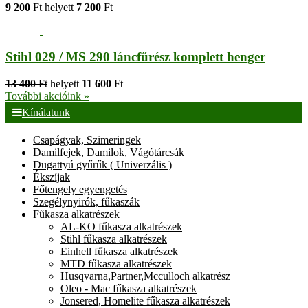
9 200
Ft
helyett
7 200
Ft
Stihl 029 / MS 290 láncfűrész komplett henger
13 400
Ft
helyett
11 600
Ft
További akcióink »
Kínálatunk
Csapágyak, Szimeringek
Damilfejek, Damilok, Vágótárcsák
Dugattyú gyűrűk ( Univerzális )
Ékszíjak
Főtengely egyengetés
Szegélynyirók, fűkaszák
Fűkasza alkatrészek
AL-KO fűkasza alkatrészek
Stihl fűkasza alkatrészek
Einhell fűkasza alkatrészek
MTD fűkasza alkatrészek
Husqvarna,Partner,Mcculloch alkatrész
Oleo - Mac fűkasza alkatrészek
Jonsered, Homelite fűkasza alkatrészek