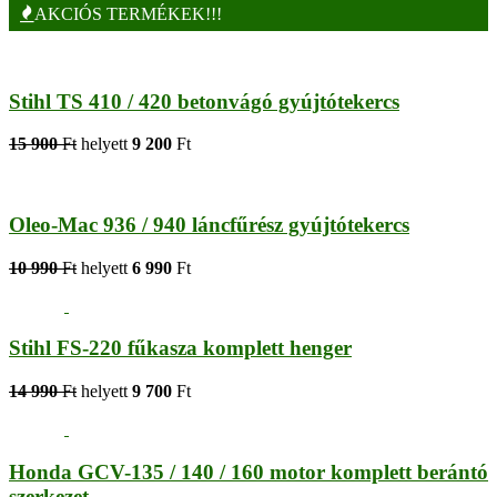
AKCIÓS TERMÉKEK!!!
Stihl TS 410 / 420 betonvágó gyújtótekercs
15 900
Ft
helyett
9 200
Ft
Oleo-Mac 936 / 940 láncfűrész gyújtótekercs
10 990
Ft
helyett
6 990
Ft
Stihl FS-220 fűkasza komplett henger
14 990
Ft
helyett
9 700
Ft
Honda GCV-135 / 140 / 160 motor komplett berántó
szerkezet