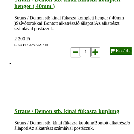
henger ( 40mm )
Straus / Demon stb kínai fűkasza komplett henger ( 40mm
)Szívótorokkal!Bontott alkatrészJó állapot!Az alkatrészt
számlával postázzuk.
2 200
Ft
(1 732
Ft
+ 27% ÁFA) / db
Kosárba
Straus / Demon stb. kínai fűkasza kuplung
Straus / Demon stb. kínai fűkasza kuplungBontott alkatrészJó
állapot!Az alkatrészt számlával postázzuk.