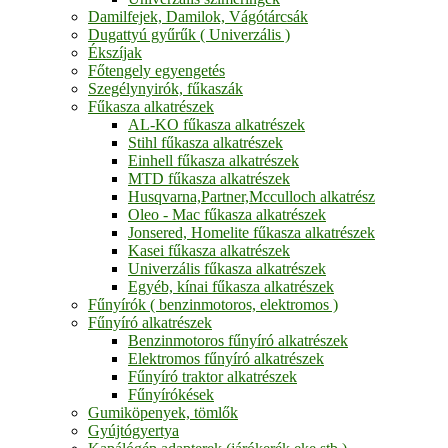
Damilfejek, Damilok, Vágótárcsák
Dugattyú gyűrűk ( Univerzális )
Ékszíjak
Főtengely egyengetés
Szegélynyirók, fűkaszák
Fűkasza alkatrészek
AL-KO fűkasza alkatrészek
Stihl fűkasza alkatrészek
Einhell fűkasza alkatrészek
MTD fűkasza alkatrészek
Husqvarna,Partner,Mcculloch alkatrész
Oleo - Mac fűkasza alkatrészek
Jonsered, Homelite fűkasza alkatrészek
Kasei fűkasza alkatrészek
Univerzális fűkasza alkatrészek
Egyéb, kínai fűkasza alkatrészek
Fűnyírók ( benzinmotoros, elektromos )
Fűnyíró alkatrészek
Benzinmotoros fűnyíró alkatrészek
Elektromos fűnyíró alkatrészek
Fűnyíró traktor alkatrészek
Fűnyírókések
Gumiköpenyek, tömlők
Gyújtógyertya