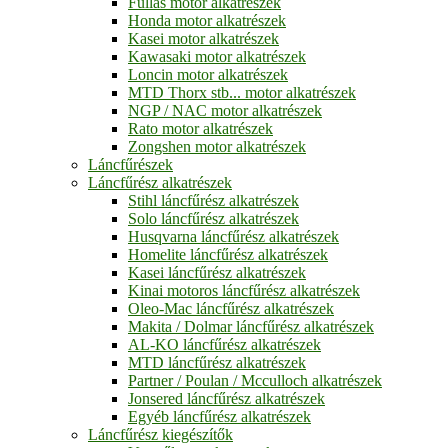
Fullas motor alkatrészek
Honda motor alkatrészek
Kasei motor alkatrészek
Kawasaki motor alkatrészek
Loncin motor alkatrészek
MTD Thorx stb... motor alkatrészek
NGP / NAC motor alkatrészek
Rato motor alkatrészek
Zongshen motor alkatrészek
Láncfűrészek
Láncfűrész alkatrészek
Stihl láncfűrész alkatrészek
Solo láncfűrész alkatrészek
Husqvarna láncfűrész alkatrészek
Homelite láncfűrész alkatrészek
Kasei láncfűrész alkatrészek
Kinai motoros láncfűrész alkatrészek
Oleo-Mac láncfűrész alkatrészek
Makita / Dolmar láncfűrész alkatrészek
AL-KO láncfűrész alkatrészek
MTD láncfűrész alkatrészek
Partner / Poulan / Mcculloch alkatrészek
Jonsered láncfűrész alkatrészek
Egyéb láncfűrész alkatrészek
Láncfűrész kiegészítők