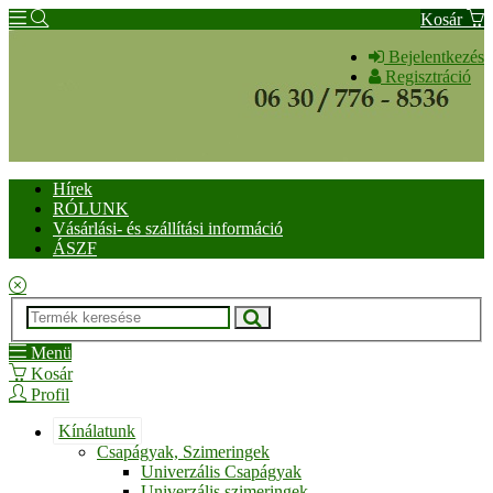
Kosár
Bejelentkezés
Regisztráció
Hírek
RÓLUNK
Vásárlási- és szállítási információ
ÁSZF
Menü
Kosár
Profil
Kínálatunk
Csapágyak, Szimeringek
Univerzális Csapágyak
Univerzális szimeringek