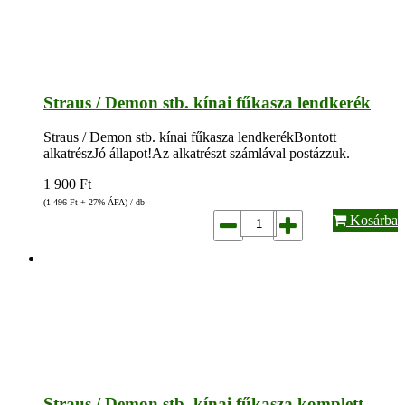
Straus / Demon stb. kínai fűkasza lendkerék
Straus / Demon stb. kínai fűkasza lendkerékBontott
alkatrészJó állapot!Az alkatrészt számlával postázzuk.
1 900
Ft
(1 496
Ft
+ 27% ÁFA) / db
Kosárba
Straus / Demon stb. kínai fűkasza komplett