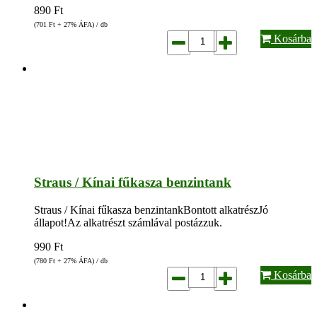
890
Ft
(701
Ft
+ 27% ÁFA) / db
Kosárba
Straus / Kínai fűkasza benzintank
Straus / Kínai fűkasza benzintankBontott alkatrészJó
állapot!Az alkatrészt számlával postázzuk.
990
Ft
(780
Ft
+ 27% ÁFA) / db
Kosárba