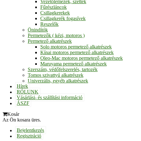
Vezetőlemezek, szettek
Fűrészláncok
Csillagkerekek
Csillagkerék fogasívek
Reszelők
Önindítók
Permetezők ( kézi, motoros )
Permetező alkatrészek
Solo motoros permetező alkatrészek
Kínai motoros permetező alkatrészek
Oleo-Mac motoros permetező alkatrészek
Maruyama permetező alkatrészek
Szerszám, védőfelszerelés, tartozék
Tomos szivattyú alkatrészek
Univerzális, egyéb alkatrészek
Hírek
RÓLUNK
Vásárlási- és szállítási információ
ÁSZF
Kosár
Az Ön kosara üres.
Bejelentkezés
Regisztráció