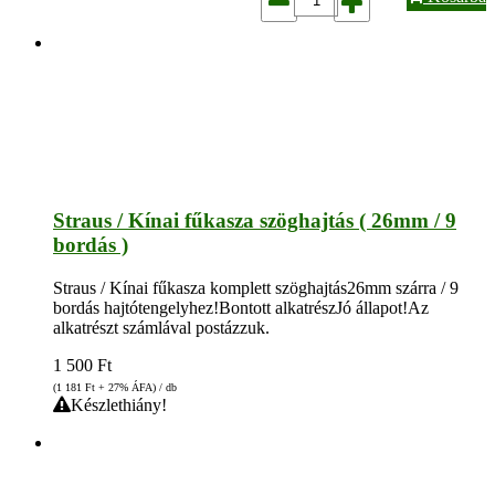
Straus / Kínai fűkasza szöghajtás ( 26mm / 9
bordás )
Straus / Kínai fűkasza komplett szöghajtás26mm szárra / 9
bordás hajtótengelyhez!Bontott alkatrészJó állapot!Az
alkatrészt számlával postázzuk.
1 500
Ft
(1 181
Ft
+ 27% ÁFA) / db
Készlethiány!