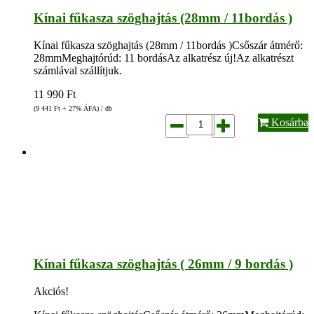
Kínai fűkasza szöghajtás (28mm / 11bordás )
Kínai fűkasza szöghajtás (28mm / 11bordás )Csőszár átmérő:
28mmMeghajtórúd: 11 bordásAz alkatrész új!Az alkatrészt
számlával szállítjuk.
11 990
Ft
(9 441
Ft
+ 27% ÁFA) / db
Kosárba
Kínai fűkasza szöghajtás ( 26mm / 9 bordás )
Akciós!