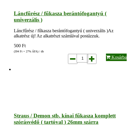
Láncfűrész / fűkasza berántófogantyú (
univerzális )
Láncfűrész / fűkasza berántófogantyú ( univerzális )Az
alkatrész új! Az alkatrészt számlával postázzuk.
500
Ft
(394
Ft
+ 27% ÁFA) / db
Kosárba
Straus / Demon stb. kínai fűkasza komplett
szórásvédő ( tartóval ) 26mm szárra