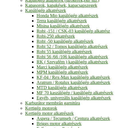
Kapálógép adapterek (járókerék,eke stb.)
Kapasorok, kapakések, kapacsapszegek
Kapálógép alkatrészek
Honda Mio kapálógép alkatrészek
Terra kapálógép alkatrészek
Misina kapálógép alkatrészek
Robi -151 / CSK-03 kapálógép alkatrész
Robi-250 alkatrészek
Robi -50 kapálógép alkatrészek
Robi 52 / Tomos kapálógép alkatrészek
Robi 55 kapálógép alkatrészek
Robi 56 /66 /106 kapálógép alkatrészek
RK ( Szevafém ) kapálógép alkatrészek
Marci kapálógép alkatrészek
MPM kapálógép alkatrészek
KF-04 / Rex-Max kapálógép alkatrészek
Aratrum / Rotalux kapálógép alkatrészek
MTD kapálógép alkatrészek
MF 70 kaszálógép / kapálógép alkatrészek
Egyéb, univerzális kapálógép alkatrészek
Karburátor membrán garnitúra
Kertigép motorok
Kertigép motor alkatrészek
Aspera / Tecumseh / Centura alkatrészek
Briggs motor alkatrészek