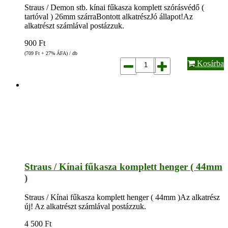
Straus / Demon stb. kínai fűkasza komplett szórásvédő (
tartóval ) 26mm szárraBontott alkatrészJó állapot!Az
alkatrészt számlával postázzuk.
900
Ft
(709
Ft
+ 27% ÁFA) / db
Kosárba
Straus / Kínai fűkasza komplett henger ( 44mm
)
Straus / Kínai fűkasza komplett henger ( 44mm )Az alkatrész
új! Az alkatrészt számlával postázzuk.
4 500
Ft