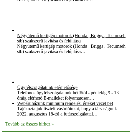
Négyütemű kertigép motorok (Honda , Briggs , Tecumseh
stb) szakszerű javitása és felújitása
Négyütemű kertigép motorok (Honda , Briggs , Tecumseh
stb) szakszerű javitása és felújitása…
Ügyfélszolgálatunk elérhetősége
Telefonos ügyfélszolgálatunk hétfőtől - péntekig 9 - 13
óráig elérhető E-maileket folyamatosan…
Webáruházunk minimum rendelési értéket vezet be!
Tájékoztatjuk tisztelt vásárlóinkat, hogy a társaságunk
2022. augusztus 18-tól a futárszolgálattal…
Tovább az összes hírhez »