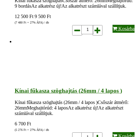
Kínai fűkasza szöghajtásCsőszár átmérő: 26mmMeghajtórúd:
9 bordásAz alkatrész új!Az alkatrészt számlával szállítjuk.
12 500
Ft
9 500
Ft
(7 480
Ft
+ 27% ÁFA) / db
Kosárba
Kínai fűkasza szöghajtás (26mm / 4 lapos )
Kínai fűkasza szöghajtás (26mm / 4 lapos )Csőszár átmérő:
26mmMeghajtórúd: 4 laposAz alkatrész új!Az alkatrészt
számlával szállítjuk.
6 700
Ft
(5 276
Ft
+ 27% ÁFA) / db
Kosárba