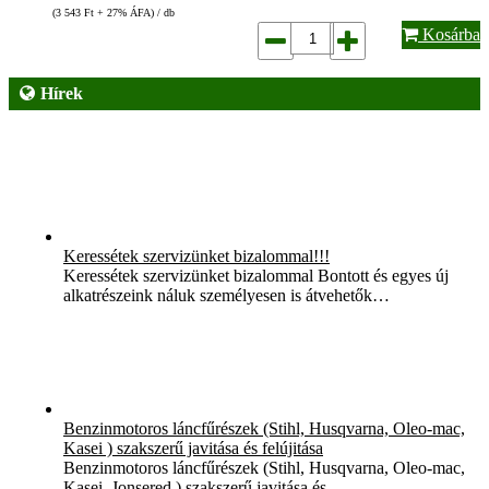
(3 543
Ft
+ 27% ÁFA) / db
Kosárba
Hírek
Keressétek szervizünket bizalommal!!!
Keressétek szervizünket bizalommal Bontott és egyes új
alkatrészeink náluk személyesen is átvehetők…
Benzinmotoros láncfűrészek (Stihl, Husqvarna, Oleo-mac,
Kasei ) szakszerű javitása és felújitása
Benzinmotoros láncfűrészek (Stihl, Husqvarna, Oleo-mac,
Kasei, Jonsered ) szakszerű javitása és…