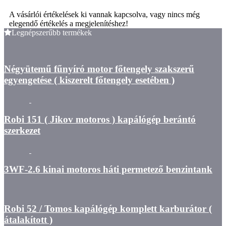
A vásárlói értékelések ki vannak kapcsolva, vagy nincs még
elegendő értékelés a megjelenítéshez!
Legnépszerűbb termékek
Négyütemű fűnyíró motor főtengely szakszerű
egyengetése ( kiszerelt főtengely esetében )
Robi 151 ( Jikov motoros ) kapálógép berántó
szerkezet
3WF-2.6 kinai motoros háti permetező benzintank
Robi 52 / Tomos kapálógép komplett karburátor (
átalakított )