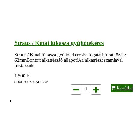
Straus / Kínai fűkasza gyújtótekercs
Straus / Kínai fűkasza gyújtótekercsFelfogatási furatközép:
62mmBontott alkatrészJó állapot!Az alkatrészt számlával
postázzuk.
1 500
Ft
(1 181
Ft
+ 27% ÁFA) / db
Kosárba