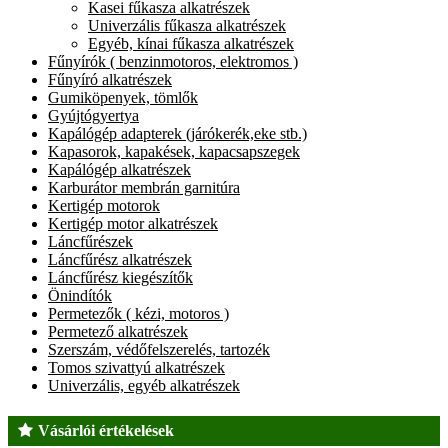
Kasei fűkasza alkatrészek
Univerzális fűkasza alkatrészek
Egyéb, kínai fűkasza alkatrészek
Fűnyírók ( benzinmotoros, elektromos )
Fűnyíró alkatrészek
Gumiköpenyek, tömlők
Gyújtógyertya
Kapálógép adapterek (járókerék,eke stb.)
Kapasorok, kapakések, kapacsapszegek
Kapálógép alkatrészek
Karburátor membrán garnitúra
Kertigép motorok
Kertigép motor alkatrészek
Láncfűrészek
Láncfűrész alkatrészek
Láncfűrész kiegészítők
Önindítók
Permetezők ( kézi, motoros )
Permetező alkatrészek
Szerszám, védőfelszerelés, tartozék
Tomos szivattyú alkatrészek
Univerzális, egyéb alkatrészek
Vásárlói értékelések