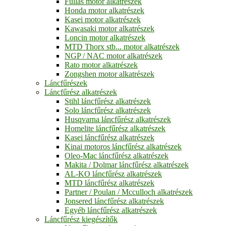
Fullas motor alkatrészek
Honda motor alkatrészek
Kasei motor alkatrészek
Kawasaki motor alkatrészek
Loncin motor alkatrészek
MTD Thorx stb... motor alkatrészek
NGP / NAC motor alkatrészek
Rato motor alkatrészek
Zongshen motor alkatrészek
Láncfűrészek
Láncfűrész alkatrészek
Stihl láncfűrész alkatrészek
Solo láncfűrész alkatrészek
Husqvarna láncfűrész alkatrészek
Homelite láncfűrész alkatrészek
Kasei láncfűrész alkatrészek
Kinai motoros láncfűrész alkatrészek
Oleo-Mac láncfűrész alkatrészek
Makita / Dolmar láncfűrész alkatrészek
AL-KO láncfűrész alkatrészek
MTD láncfűrész alkatrészek
Partner / Poulan / Mcculloch alkatrészek
Jonsered láncfűrész alkatrészek
Egyéb láncfűrész alkatrészek
Láncfűrész kiegészítők