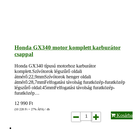
Honda GX340 motor komplett karburátor
csappal
Honda GX340 típusú motorhoz karburátor
komplett.Szívótorok légszűrő oldali
átmérő:22,9mmSzívótorok henger oldali
átmérő:28,7mmFelfogatási távolság furatközép-furatközép
légszűrő oldal:45mmFelfogatási távolság furatközép-
furatközép…
12 990
Ft
(10 228
Ft
+ 27% ÁFA) / db
Kosárba