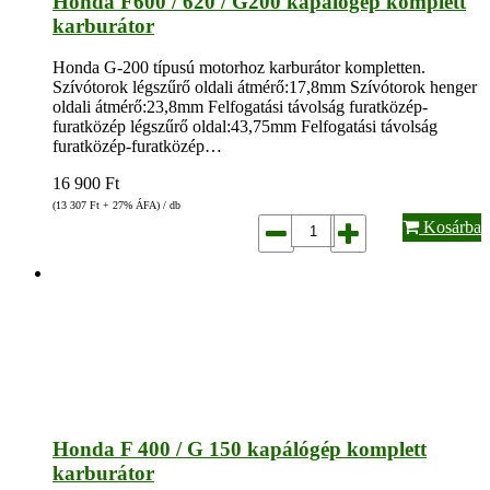
Honda F600 / 620 / G200 kapálógép komplett
karburátor
Honda G-200 típusú motorhoz karburátor kompletten.
Szívótorok légszűrő oldali átmérő:17,8mm Szívótorok henger
oldali átmérő:23,8mm Felfogatási távolság furatközép-
furatközép légszűrő oldal:43,75mm Felfogatási távolság
furatközép-furatközép…
16 900
Ft
(13 307
Ft
+ 27% ÁFA) / db
Kosárba
Honda F 400 / G 150 kapálógép komplett
karburátor