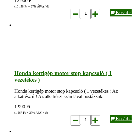
12 900
Ft
(10 158
Ft
+ 27% ÁFA) / db
Kosárba
Honda kertigép motor stop kapcsoló ( 1
vezetékes )
Honda kertigép motor stop kapcsoló ( 1 vezetékes ) Az
alkatrész új! Az alkatrészt számlával postázzuk.
1 990
Ft
(1 567
Ft
+ 27% ÁFA) / db
Kosárba