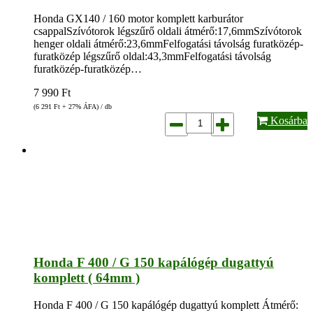
Honda GX140 / 160 motor komplett karburátor
csappalSzívótorok légszűrő oldali átmérő:17,6mmSzívótorok
henger oldali átmérő:23,6mmFelfogatási távolság furatközép-
furatközép légszűrő oldal:43,3mmFelfogatási távolság
furatközép-furatközép…
7 990
Ft
(6 291
Ft
+ 27% ÁFA) / db
Kosárba
Honda F 400 / G 150 kapálógép dugattyú
komplett ( 64mm )
Honda F 400 / G 150 kapálógép dugattyú komplett Átmérő: