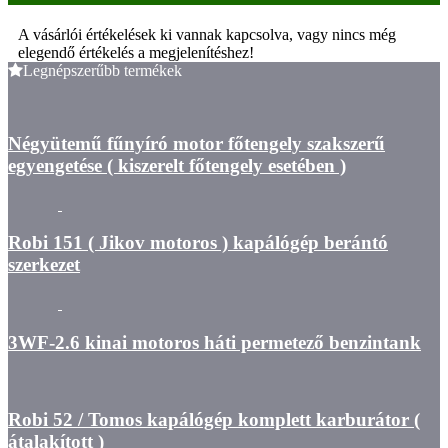
A vásárlói értékelések ki vannak kapcsolva, vagy nincs még
elegendő értékelés a megjelenítéshez!
Legnépszerűbb termékek
Négyütemű fűnyíró motor főtengely szakszerű
egyengetése ( kiszerelt főtengely esetében )
Robi 151 ( Jikov motoros ) kapálógép berántó
szerkezet
3WF-2.6 kinai motoros háti permetező benzintank
Robi 52 / Tomos kapálógép komplett karburátor (
átalakított )