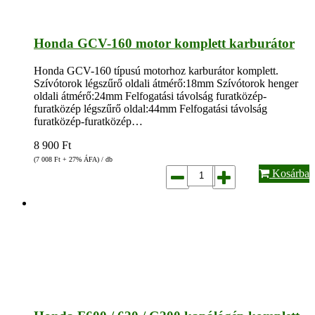
Honda GCV-160 motor komplett karburátor
Honda GCV-160 típusú motorhoz karburátor komplett.
Szívótorok légszűrő oldali átmérő:18mm Szívótorok henger
oldali átmérő:24mm Felfogatási távolság furatközép-
furatközép légszűrő oldal:44mm Felfogatási távolság
furatközép-furatközép…
8 900
Ft
(7 008
Ft
+ 27% ÁFA) / db
Kosárba