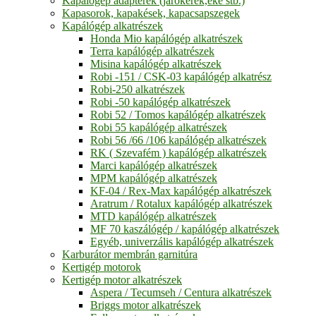
Kapálógép adapterek (járókerék,eke stb.)
Kapasorok, kapakések, kapacsapszegek
Kapálógép alkatrészek
Honda Mio kapálógép alkatrészek
Terra kapálógép alkatrészek
Misina kapálógép alkatrészek
Robi -151 / CSK-03 kapálógép alkatrész
Robi-250 alkatrészek
Robi -50 kapálógép alkatrészek
Robi 52 / Tomos kapálógép alkatrészek
Robi 55 kapálógép alkatrészek
Robi 56 /66 /106 kapálógép alkatrészek
RK ( Szevafém ) kapálógép alkatrészek
Marci kapálógép alkatrészek
MPM kapálógép alkatrészek
KF-04 / Rex-Max kapálógép alkatrészek
Aratrum / Rotalux kapálógép alkatrészek
MTD kapálógép alkatrészek
MF 70 kaszálógép / kapálógép alkatrészek
Egyéb, univerzális kapálógép alkatrészek
Karburátor membrán garnitúra
Kertigép motorok
Kertigép motor alkatrészek
Aspera / Tecumseh / Centura alkatrészek
Briggs motor alkatrészek