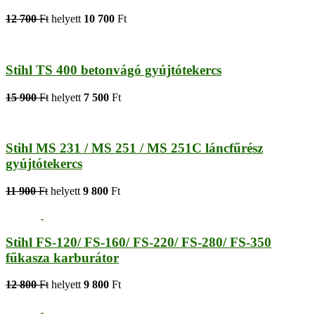
12 700
Ft
helyett
10 700
Ft
Stihl TS 400 betonvágó gyújtótekercs
15 900
Ft
helyett
7 500
Ft
Stihl MS 231 / MS 251 / MS 251C láncfűrész
gyújtótekercs
11 900
Ft
helyett
9 800
Ft
Stihl FS-120/ FS-160/ FS-220/ FS-280/ FS-350
fűkasza karburátor
12 800
Ft
helyett
9 800
Ft