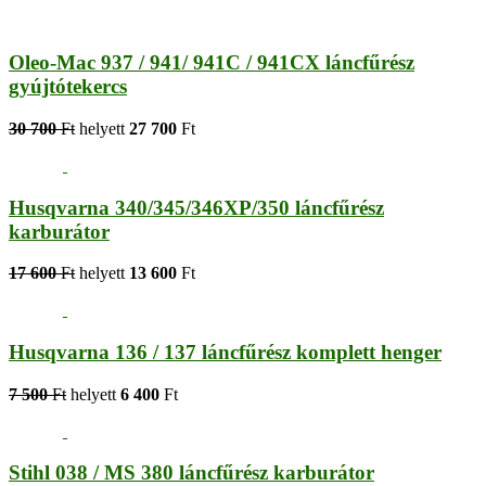
Oleo-Mac 937 / 941/ 941C / 941CX láncfűrész
gyújtótekercs
30 700
Ft
helyett
27 700
Ft
Husqvarna 340/345/346XP/350 láncfűrész
karburátor
17 600
Ft
helyett
13 600
Ft
Husqvarna 136 / 137 láncfűrész komplett henger
7 500
Ft
helyett
6 400
Ft
Stihl 038 / MS 380 láncfűrész karburátor