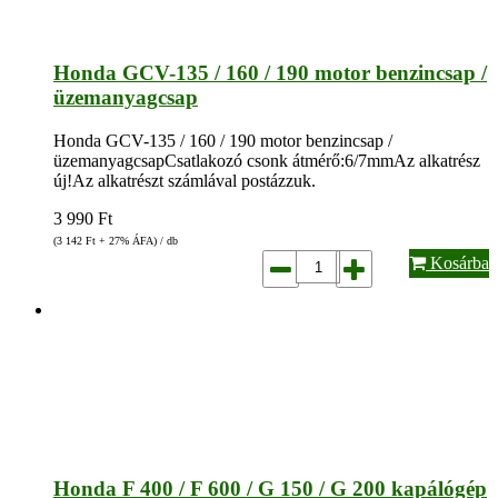
Honda GCV-135 / 160 / 190 motor benzincsap /
üzemanyagcsap
Honda GCV-135 / 160 / 190 motor benzincsap /
üzemanyagcsapCsatlakozó csonk átmérő:6/7mmAz alkatrész
új!Az alkatrészt számlával postázzuk.
3 990
Ft
(3 142
Ft
+ 27% ÁFA) / db
Kosárba
Honda F 400 / F 600 / G 150 / G 200 kapálógép