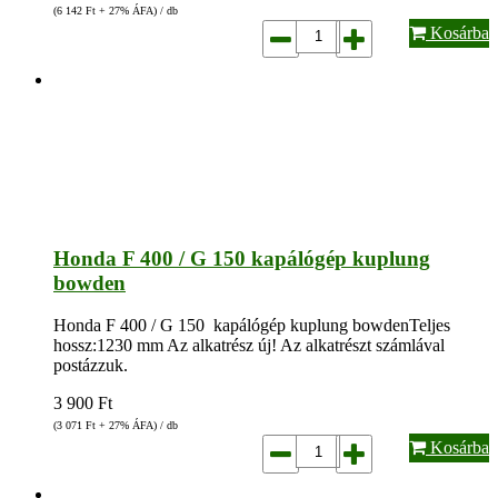
(6 142
Ft
+ 27% ÁFA) / db
Kosárba
Honda F 400 / G 150 kapálógép kuplung
bowden
Honda F 400 / G 150 kapálógép kuplung bowdenTeljes
hossz:1230 mm Az alkatrész új! Az alkatrészt számlával
postázzuk.
3 900
Ft
(3 071
Ft
+ 27% ÁFA) / db
Kosárba