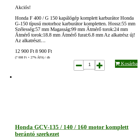
Akciós!
Honda F 400 / G 150 kapálógép komplett karburátor Honda
G-150 típusú motorhoz karburátor kompletten. Hossz:55 mm
Szélesség:57 mm Magasság:99 mm Átmérő torok:24 mm
Átmérő torok:18.8 mm Átmérő furat:6.8 mm Az alkatrész új!
Az alkatrészt…
12 900
Ft
8 900
Ft
(7 008
Ft
+ 27% ÁFA) / db
Kosárba
Honda GCV-135 / 140 / 160 motor komplett
berántó szerkezet