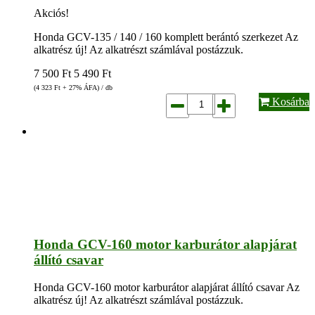
Akciós!
Honda GCV-135 / 140 / 160 komplett berántó szerkezet Az
alkatrész új! Az alkatrészt számlával postázzuk.
7 500
Ft
5 490
Ft
(4 323
Ft
+ 27% ÁFA) / db
Kosárba
Honda GCV-160 motor karburátor alapjárat
állító csavar
Honda GCV-160 motor karburátor alapjárat állító csavar Az
alkatrész új! Az alkatrészt számlával postázzuk.