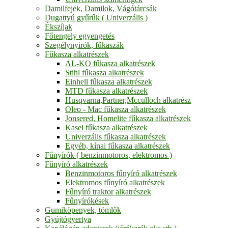
Damilfejek, Damilok, Vágótárcsák
Dugattyú gyűrűk ( Univerzális )
Ékszíjak
Főtengely egyengetés
Szegélynyirók, fűkaszák
Fűkasza alkatrészek
AL-KO fűkasza alkatrészek
Stihl fűkasza alkatrészek
Einhell fűkasza alkatrészek
MTD fűkasza alkatrészek
Husqvarna,Partner,Mcculloch alkatrész
Oleo - Mac fűkasza alkatrészek
Jonsered, Homelite fűkasza alkatrészek
Kasei fűkasza alkatrészek
Univerzális fűkasza alkatrészek
Egyéb, kínai fűkasza alkatrészek
Fűnyírók ( benzinmotoros, elektromos )
Fűnyíró alkatrészek
Benzinmotoros fűnyíró alkatrészek
Elektromos fűnyíró alkatrészek
Fűnyíró traktor alkatrészek
Fűnyírókések
Gumiköpenyek, tömlők
Gyújtógyertya