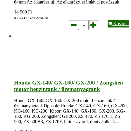
64mm Az alkatrész új! Az alkatrészt számlával postázzuk.
14 900
Ft
(11 732
Ft
+ 27% ÁFA) / db
Kosárba
Honda GX-140/ GX-160/ GX-200 / Zongshen
motor benzintank / üzemanyagtank
Honda GX-140/ GX-160/ GX-200 motor benzintank /
üzemanyagtankTípusok: Honda: GX-140, GX-160, GX-200,
KG-160, KG-200, Kipor: GX-140, GX-160, GX-200, KG-
160, KG-200, Zongshen: GB200, ZS-170, ZS-170-1, ZS-
500, ZS-500B3, ZS-170F,Tartócsavarok döntve állnak…