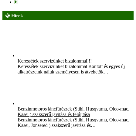
Hírek
Keressétek szervizünket bizalommal!!!
Keressétek szervizünket bizalommal Bontott és egyes új
alkatrészeink náluk személyesen is átvehetők…
Benzinmotoros láncfűrészek (Stihl, Husqvarna, Oleo-mac,
Kasei ) szakszerű javitása és felújitása
Benzinmotoros láncfűrészek (Stihl, Husqvarna, Oleo-mac,
Kasei, Jonsered ) szakszerű javitása és…