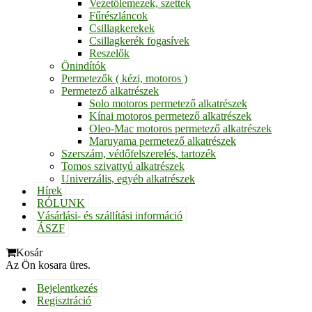
Vezetőlemezek, szettek
Fűrészláncok
Csillagkerekek
Csillagkerék fogasívek
Reszelők
Önindítók
Permetezők ( kézi, motoros )
Permetező alkatrészek
Solo motoros permetező alkatrészek
Kínai motoros permetező alkatrészek
Oleo-Mac motoros permetező alkatrészek
Maruyama permetező alkatrészek
Szerszám, védőfelszerelés, tartozék
Tomos szivattyú alkatrészek
Univerzális, egyéb alkatrészek
Hírek
RÓLUNK
Vásárlási- és szállítási információ
ÁSZF
Kosár
Az Ön kosara üres.
Bejelentkezés
Regisztráció