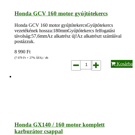
Honda GCV 160 motor gyújtótekercs
Honda GCV 160 motor gyújtótekercsGyújtótekercs
vezetékének hossza:180mmGyújtótekercs felfogatási
távolság:57,6mmAz alkatrész új!Az alkatrészt számlával
postázzuk.
8 990
Ft
(7 079
Ft
+ 27% ÁFA) / db
Kosárba
Honda GX140 / 160 motor komplett
karburátor csappal