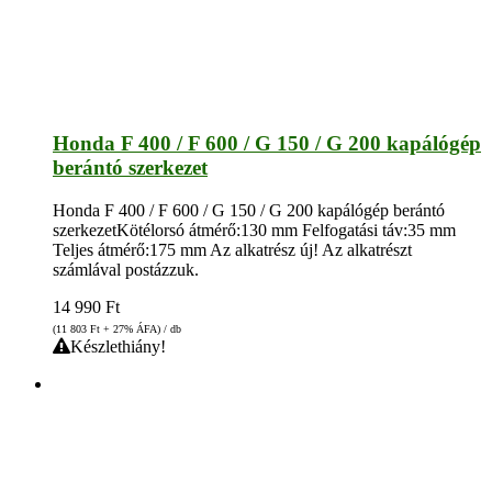
Honda F 400 / F 600 / G 150 / G 200 kapálógép
berántó szerkezet
Honda F 400 / F 600 / G 150 / G 200 kapálógép berántó
szerkezetKötélorsó átmérő:130 mm Felfogatási táv:35 mm
Teljes átmérő:175 mm Az alkatrész új! Az alkatrészt
számlával postázzuk.
14 990
Ft
(11 803
Ft
+ 27% ÁFA) / db
Készlethiány!