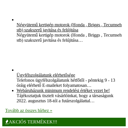
Négyütemű kertigép motorok (Honda , Briggs , Tecumseh
stb) szakszerű javitása és felújitása
Négyütemű kertigép motorok (Honda , Briggs , Tecumseh
stb) szakszerű javitása és felújitása…
Ügyfélszolgálatunk elérhetősége
Telefonos ügyfélszolgálatunk hétfőtől - péntekig 9 - 13
óráig elérhető E-maileket folyamatosan…
Webáruházunk minimum rendelési értéket vezet be!
Tájékoztatjuk tisztelt vásárlóinkat, hogy a társaságunk
2022. augusztus 18-tól a futárszolgálattal…
Tovább az összes hírhez »
AKCIÓS TERMÉKEK!!!