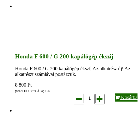
Honda F 600 / G 200 kapálógép ékszíj
Honda F 600 / G 200 kapálógép ékszíj Az alkatrész új! Az
alkatrészt számlával postázzuk.
8 800
Ft
(6 929
Ft
+ 27% ÁFA) / db
Kosárba