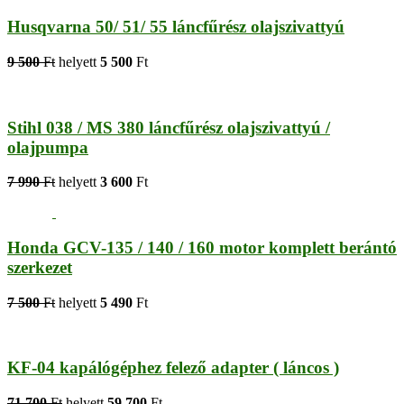
Husqvarna 50/ 51/ 55 láncfűrész olajszivattyú
9 500
Ft
helyett
5 500
Ft
Stihl 038 / MS 380 láncfűrész olajszivattyú /
olajpumpa
7 990
Ft
helyett
3 600
Ft
Honda GCV-135 / 140 / 160 motor komplett berántó
szerkezet
7 500
Ft
helyett
5 490
Ft
KF-04 kapálógéphez felező adapter ( láncos )
71 700
Ft
helyett
59 700
Ft