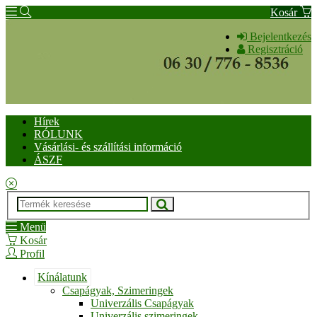
Kosár
Bejelentkezés
Regisztráció
Hírek
RÓLUNK
Vásárlási- és szállítási információ
ÁSZF
Menü
Kosár
Profil
Kínálatunk
Csapágyak, Szimeringek
Univerzális Csapágyak
Univerzális szimeringek