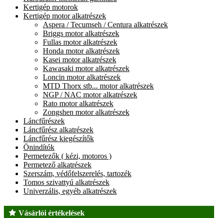
Kertigép motorok
Kertigép motor alkatrészek
Aspera / Tecumseh / Centura alkatrészek
Briggs motor alkatrészek
Fullas motor alkatrészek
Honda motor alkatrészek
Kasei motor alkatrészek
Kawasaki motor alkatrészek
Loncin motor alkatrészek
MTD Thorx stb... motor alkatrészek
NGP / NAC motor alkatrészek
Rato motor alkatrészek
Zongshen motor alkatrészek
Láncfűrészek
Láncfűrész alkatrészek
Láncfűrész kiegészítők
Önindítók
Permetezők ( kézi, motoros )
Permetező alkatrészek
Szerszám, védőfelszerelés, tartozék
Tomos szivattyú alkatrészek
Univerzális, egyéb alkatrészek
Vásárlói értékelések