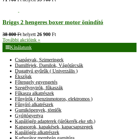
Briggs 2 hengeres boxer motor önindító
38 800
Ft
helyett
26 900
Ft
További akcióink »
Kínálatunk
Csapágyak, Szimeringek
Damilfejek, Damilok, Vágótárcsák
Dugattyú gyűrűk ( Univerzális )
Ékszíjak
Főtengely egyengetés
Szegélynyirók, fűkaszák
Fűkasza alkatrészek
Fűnyírók ( benzinmotoros, elektromos )
Fűnyíró alkatrészek
Gumiköpenyek, tömlők
Gyújtógyertya
Kapálógép adapterek (járókerék,eke stb.)
Kapasorok, kapakések, kapacsapszegek
Kapálógép alkatrészek
Karburátor membrán garnitúra