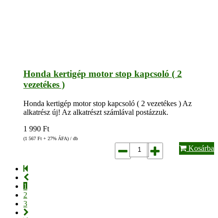
Honda kertigép motor stop kapcsoló ( 2
vezetékes )
Honda kertigép motor stop kapcsoló ( 2 vezetékes ) Az
alkatrész új! Az alkatrészt számlával postázzuk.
1 990
Ft
(1 567
Ft
+ 27% ÁFA) / db
Kosárba
1
2
3