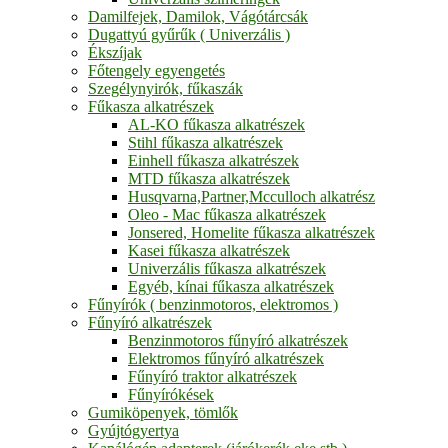
Damilfejek, Damilok, Vágótárcsák
Dugattyú gyűrűk ( Univerzális )
Ékszíjak
Főtengely egyengetés
Szegélynyirók, fűkaszák
Fűkasza alkatrészek
AL-KO fűkasza alkatrészek
Stihl fűkasza alkatrészek
Einhell fűkasza alkatrészek
MTD fűkasza alkatrészek
Husqvarna,Partner,Mcculloch alkatrész
Oleo - Mac fűkasza alkatrészek
Jonsered, Homelite fűkasza alkatrészek
Kasei fűkasza alkatrészek
Univerzális fűkasza alkatrészek
Egyéb, kínai fűkasza alkatrészek
Fűnyírók ( benzinmotoros, elektromos )
Fűnyíró alkatrészek
Benzinmotoros fűnyíró alkatrészek
Elektromos fűnyíró alkatrészek
Fűnyíró traktor alkatrészek
Fűnyírókések
Gumiköpenyek, tömlők
Gyújtógyertya