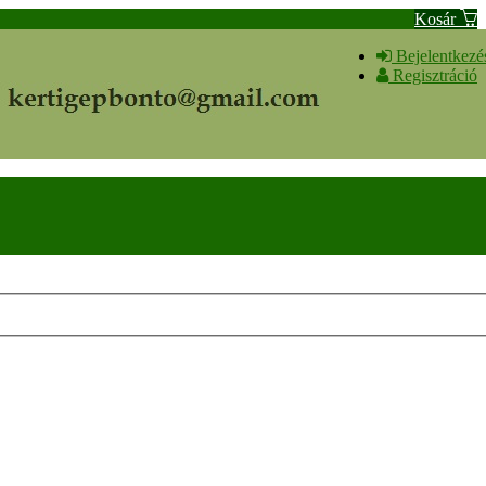
Kosár
Bejelentkezé
Regisztráció