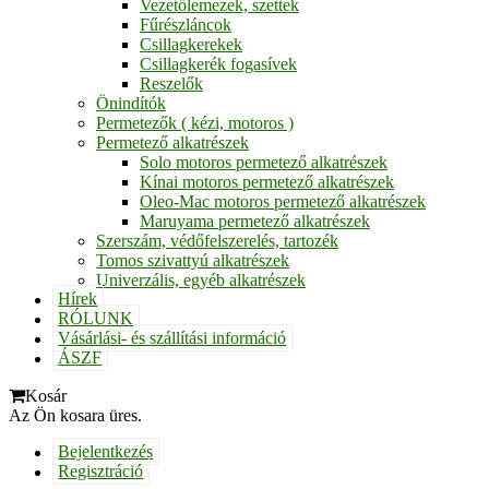
Vezetőlemezek, szettek
Fűrészláncok
Csillagkerekek
Csillagkerék fogasívek
Reszelők
Önindítók
Permetezők ( kézi, motoros )
Permetező alkatrészek
Solo motoros permetező alkatrészek
Kínai motoros permetező alkatrészek
Oleo-Mac motoros permetező alkatrészek
Maruyama permetező alkatrészek
Szerszám, védőfelszerelés, tartozék
Tomos szivattyú alkatrészek
Univerzális, egyéb alkatrészek
Hírek
RÓLUNK
Vásárlási- és szállítási információ
ÁSZF
Kosár
Az Ön kosara üres.
Bejelentkezés
Regisztráció