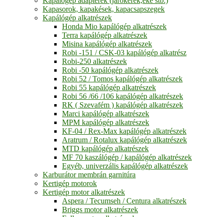
Kapálógép adapterek (járókerék,eke stb.)
Kapasorok, kapakések, kapacsapszegek
Kapálógép alkatrészek
Honda Mio kapálógép alkatrészek
Terra kapálógép alkatrészek
Misina kapálógép alkatrészek
Robi -151 / CSK-03 kapálógép alkatrész
Robi-250 alkatrészek
Robi -50 kapálógép alkatrészek
Robi 52 / Tomos kapálógép alkatrészek
Robi 55 kapálógép alkatrészek
Robi 56 /66 /106 kapálógép alkatrészek
RK ( Szevafém ) kapálógép alkatrészek
Marci kapálógép alkatrészek
MPM kapálógép alkatrészek
KF-04 / Rex-Max kapálógép alkatrészek
Aratrum / Rotalux kapálógép alkatrészek
MTD kapálógép alkatrészek
MF 70 kaszálógép / kapálógép alkatrészek
Egyéb, univerzális kapálógép alkatrészek
Karburátor membrán garnitúra
Kertigép motorok
Kertigép motor alkatrészek
Aspera / Tecumseh / Centura alkatrészek
Briggs motor alkatrészek