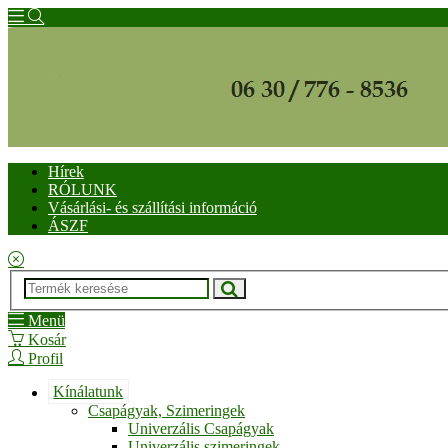
Hírek
RÓLUNK
Vásárlási- és szállítási információ
ÁSZF
Menü
Kosár
Profil
Kínálatunk
Csapágyak, Szimeringek
Univerzális Csapágyak
Univerzális szimeringek