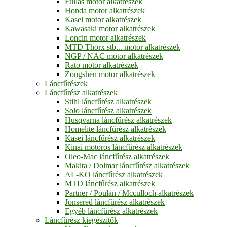
Fullas motor alkatrészek
Honda motor alkatrészek
Kasei motor alkatrészek
Kawasaki motor alkatrészek
Loncin motor alkatrészek
MTD Thorx stb... motor alkatrészek
NGP / NAC motor alkatrészek
Rato motor alkatrészek
Zongshen motor alkatrészek
Láncfűrészek
Láncfűrész alkatrészek
Stihl láncfűrész alkatrészek
Solo láncfűrész alkatrészek
Husqvarna láncfűrész alkatrészek
Homelite láncfűrész alkatrészek
Kasei láncfűrész alkatrészek
Kinai motoros láncfűrész alkatrészek
Oleo-Mac láncfűrész alkatrészek
Makita / Dolmar láncfűrész alkatrészek
AL-KO láncfűrész alkatrészek
MTD láncfűrész alkatrészek
Partner / Poulan / Mcculloch alkatrészek
Jonsered láncfűrész alkatrészek
Egyéb láncfűrész alkatrészek
Láncfűrész kiegészítők