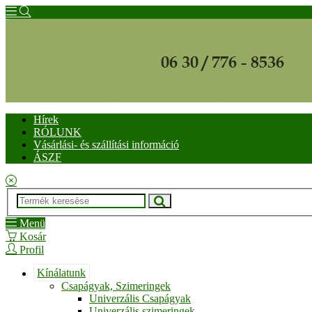
Hírek
RÓLUNK
Vásárlási- és szállítási információ
ÁSZF
Menü
Kosár
Profil
Kínálatunk
Csapágyak, Szimeringek
Univerzális Csapágyak
Univerzális szimeringek