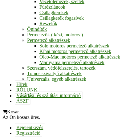
Vezetőlemezek, szettek
Fűrészláncok
Csillagkerekek
Csillagkerék fogasívek
Reszelők
Önindítók
Permetezők ( kézi, motoros )
Permetező alkatrészek
Solo motoros permetező alkatrészek
Kínai motoros permetező alkatrészek
Oleo-Mac motoros permetező alkatrészek
Maruyama permetező alkatrészek
Szerszám, védőfelszerelés, tartozék
Tomos szivattyú alkatrészek
Univerzális, egyéb alkatrészek
Hírek
RÓLUNK
Vásárlási- és szállítási információ
ÁSZF
Kosár
Az Ön kosara üres.
Bejelentkezés
Regisztráció