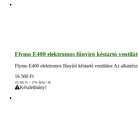
Flymo E400 elektromos fűnyíró késtartó ventilát
Flymo E400 elektromos fűnyíró késtartó ventilátor Az alkatrész
16 500
Ft
(12 992
Ft
+ 27% ÁFA) / db
Készlethiány!