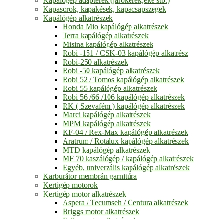
Kapálógép adapterek (járókerék,eke stb.)
Kapasorok, kapakések, kapacsapszegek
Kapálógép alkatrészek
Honda Mio kapálógép alkatrészek
Terra kapálógép alkatrészek
Misina kapálógép alkatrészek
Robi -151 / CSK-03 kapálógép alkatrész
Robi-250 alkatrészek
Robi -50 kapálógép alkatrészek
Robi 52 / Tomos kapálógép alkatrészek
Robi 55 kapálógép alkatrészek
Robi 56 /66 /106 kapálógép alkatrészek
RK ( Szevafém ) kapálógép alkatrészek
Marci kapálógép alkatrészek
MPM kapálógép alkatrészek
KF-04 / Rex-Max kapálógép alkatrészek
Aratrum / Rotalux kapálógép alkatrészek
MTD kapálógép alkatrészek
MF 70 kaszálógép / kapálógép alkatrészek
Egyéb, univerzális kapálógép alkatrészek
Karburátor membrán garnitúra
Kertigép motorok
Kertigép motor alkatrészek
Aspera / Tecumseh / Centura alkatrészek
Briggs motor alkatrészek