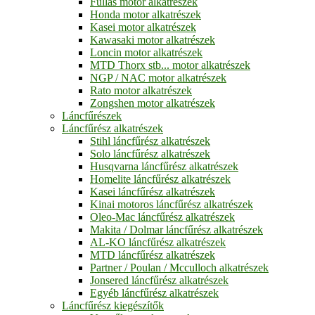
Fullas motor alkatrészek
Honda motor alkatrészek
Kasei motor alkatrészek
Kawasaki motor alkatrészek
Loncin motor alkatrészek
MTD Thorx stb... motor alkatrészek
NGP / NAC motor alkatrészek
Rato motor alkatrészek
Zongshen motor alkatrészek
Láncfűrészek
Láncfűrész alkatrészek
Stihl láncfűrész alkatrészek
Solo láncfűrész alkatrészek
Husqvarna láncfűrész alkatrészek
Homelite láncfűrész alkatrészek
Kasei láncfűrész alkatrészek
Kinai motoros láncfűrész alkatrészek
Oleo-Mac láncfűrész alkatrészek
Makita / Dolmar láncfűrész alkatrészek
AL-KO láncfűrész alkatrészek
MTD láncfűrész alkatrészek
Partner / Poulan / Mcculloch alkatrészek
Jonsered láncfűrész alkatrészek
Egyéb láncfűrész alkatrészek
Láncfűrész kiegészítők