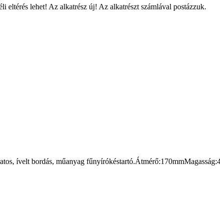
 eltérés lehet! Az alkatrész új! Az alkatrészt számlával postázzuk.
t furatos, ívelt bordás, műanyag fűnyírókéstartó.Átmérő:170mmMagassá