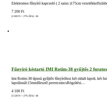
Elektromos fűnyíró kapcsoló ( 2 sarus )175cm vezetékkelSzínbéli
7 200
Ft
(5 669
Ft
+ 27% ÁFA) / db
Fűnyíró késtartó IMI Rotim-38 gyűjtős 2 furatos
Imi Rotim-38 típusú gyűjtős fűnyíróhoz két oldalt lapolt, ké
lapolásnál:15mmIllesztő perem:nincsRögzítési…
4 100
Ft
(3 228
Ft
+ 27% ÁFA) / db