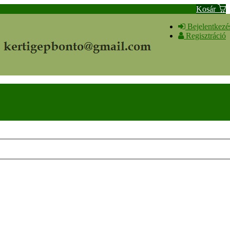
Kosár
Bejelentkezé
Regisztráció