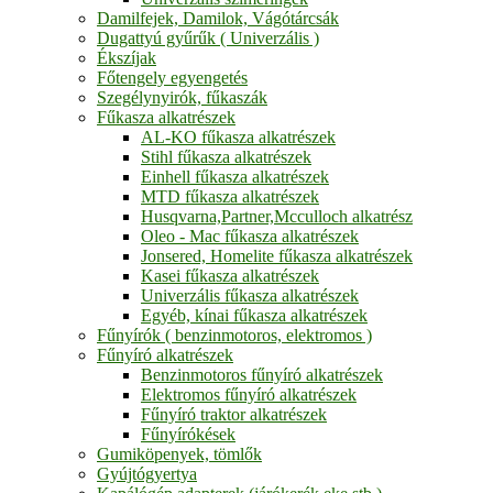
Damilfejek, Damilok, Vágótárcsák
Dugattyú gyűrűk ( Univerzális )
Ékszíjak
Főtengely egyengetés
Szegélynyirók, fűkaszák
Fűkasza alkatrészek
AL-KO fűkasza alkatrészek
Stihl fűkasza alkatrészek
Einhell fűkasza alkatrészek
MTD fűkasza alkatrészek
Husqvarna,Partner,Mcculloch alkatrész
Oleo - Mac fűkasza alkatrészek
Jonsered, Homelite fűkasza alkatrészek
Kasei fűkasza alkatrészek
Univerzális fűkasza alkatrészek
Egyéb, kínai fűkasza alkatrészek
Fűnyírók ( benzinmotoros, elektromos )
Fűnyíró alkatrészek
Benzinmotoros fűnyíró alkatrészek
Elektromos fűnyíró alkatrészek
Fűnyíró traktor alkatrészek
Fűnyírókések
Gumiköpenyek, tömlők
Gyújtógyertya