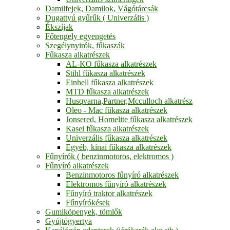
Damilfejek, Damilok, Vágótárcsák
Dugattyú gyűrűk ( Univerzális )
Ékszíjak
Főtengely egyengetés
Szegélynyirók, fűkaszák
Fűkasza alkatrészek
AL-KO fűkasza alkatrészek
Stihl fűkasza alkatrészek
Einhell fűkasza alkatrészek
MTD fűkasza alkatrészek
Husqvarna,Partner,Mcculloch alkatrész
Oleo - Mac fűkasza alkatrészek
Jonsered, Homelite fűkasza alkatrészek
Kasei fűkasza alkatrészek
Univerzális fűkasza alkatrészek
Egyéb, kínai fűkasza alkatrészek
Fűnyírók ( benzinmotoros, elektromos )
Fűnyíró alkatrészek
Benzinmotoros fűnyíró alkatrészek
Elektromos fűnyíró alkatrészek
Fűnyíró traktor alkatrészek
Fűnyírókések
Gumiköpenyek, tömlők
Gyújtógyertya