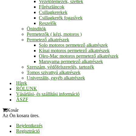
Vezetőlemezek, szettek
Fűrészláncok
Csillagkerekek
Csillagkerék fogasívek
Reszelők
Önindítók
Permetezők ( kézi, motoros )
Permetező alkatrészek
Solo motoros permetező alkatrészek
Kínai motoros permetező alkatrészek
Oleo-Mac motoros permetező alkatrészek
Maruyama permetező alkatrészek
Szerszám, védőfelszerelés, tartozék
Tomos szivattyú alkatrészek
Univerzális, egyéb alkatrészek
Hírek
RÓLUNK
Vásárlási- és szállítási információ
ÁSZF
Kosár
Az Ön kosara üres.
Bejelentkezés
Regisztráció