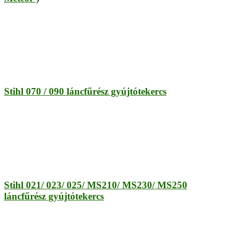
Stihl 070 / 090 láncfűrész gyújtótekercs
Stihl 021/ 023/ 025/ MS210/ MS230/ MS250
láncfűrész gyújtótekercs