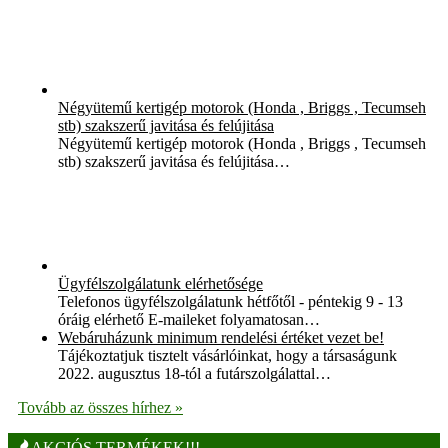
Négyütemű kertigép motorok (Honda , Briggs , Tecumseh
stb) szakszerű javitása és felújitása
Négyütemű kertigép motorok (Honda , Briggs , Tecumseh
stb) szakszerű javitása és felújitása…
Ügyfélszolgálatunk elérhetősége
Telefonos ügyfélszolgálatunk hétfőtől - péntekig 9 - 13
óráig elérhető E-maileket folyamatosan…
Webáruházunk minimum rendelési értéket vezet be!
Tájékoztatjuk tisztelt vásárlóinkat, hogy a társaságunk
2022. augusztus 18-tól a futárszolgálattal…
Tovább az összes hírhez »
AKCIÓS TERMÉKEK!!!