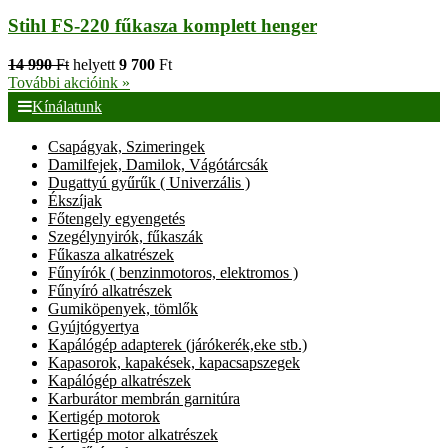
Stihl FS-220 fűkasza komplett henger
14 990
Ft
helyett
9 700
Ft
További akcióink »
Kínálatunk
Csapágyak, Szimeringek
Damilfejek, Damilok, Vágótárcsák
Dugattyú gyűrűk ( Univerzális )
Ékszíjak
Főtengely egyengetés
Szegélynyirók, fűkaszák
Fűkasza alkatrészek
Fűnyírók ( benzinmotoros, elektromos )
Fűnyíró alkatrészek
Gumiköpenyek, tömlők
Gyújtógyertya
Kapálógép adapterek (járókerék,eke stb.)
Kapasorok, kapakések, kapacsapszegek
Kapálógép alkatrészek
Karburátor membrán garnitúra
Kertigép motorok
Kertigép motor alkatrészek