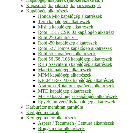
Kapálógép adapterek (járókerék,eke stb.)
Kapasorok, kapakések, kapacsapszegek
Kapálógép alkatrészek
Honda Mio kapálógép alkatrészek
Terra kapálógép alkatrészek
Misina kapálógép alkatrészek
Robi -151 / CSK-03 kapálógép alkatrész
Robi-250 alkatrészek
Robi -50 kapálógép alkatrészek
Robi 52 / Tomos kapálógép alkatrészek
Robi 55 kapálógép alkatrészek
Robi 56 /66 /106 kapálógép alkatrészek
RK ( Szevafém ) kapálógép alkatrészek
Marci kapálógép alkatrészek
MPM kapálógép alkatrészek
KF-04 / Rex-Max kapálógép alkatrészek
Aratrum / Rotalux kapálógép alkatrészek
MTD kapálógép alkatrészek
MF 70 kaszálógép / kapálógép alkatrészek
Egyéb, univerzális kapálógép alkatrészek
Karburátor membrán garnitúra
Kertigép motorok
Kertigép motor alkatrészek
Aspera / Tecumseh / Centura alkatrészek
Briggs motor alkatrészek