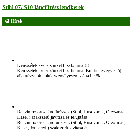
Stihl 07/ S10 láncfűrész lendkerék
Hírek
Keressétek szervizünket bizalommal!!!
Keressétek szervizünket bizalommal Bontott és egyes új
alkatrészeink náluk személyesen is átvehetők…
Benzinmotoros láncfűrészek (Stihl, Husqvarna, Oleo-mac,
Kasei ) szakszerű javitása és felújitása
Benzinmotoros láncfűrészek (Stihl, Husqvarna, Oleo-mac,
Kasei, Jonsered ) szakszerű javitása és…