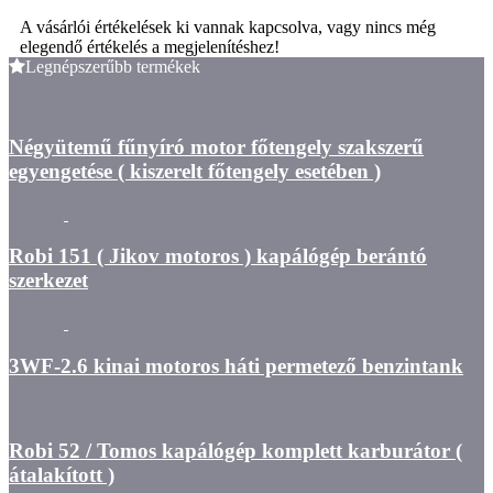
A vásárlói értékelések ki vannak kapcsolva, vagy nincs még
elegendő értékelés a megjelenítéshez!
Legnépszerűbb termékek
Négyütemű fűnyíró motor főtengely szakszerű
egyengetése ( kiszerelt főtengely esetében )
Robi 151 ( Jikov motoros ) kapálógép berántó
szerkezet
3WF-2.6 kinai motoros háti permetező benzintank
Robi 52 / Tomos kapálógép komplett karburátor (
átalakított )