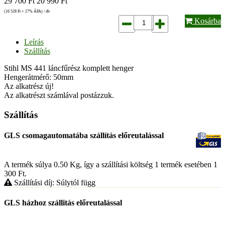
29 700
Ft
20 990
Ft
(16 528
Ft
+ 27% ÁFA) / db
Kosárba
Leírás
Szállítás
Stihl MS 441 láncfűrész komplett henger
Hengerátmérő: 50mm
Az alkatrész új!
Az alkatrészt számlával postázzuk.
Szállítás
GLS csomagautomatába szállítás előreutalással
A termék súlya 0.50
Kg
, így a szállítási költség 1 termék esetében 1
300
Ft
.
Szállítási díj: Súlytól függ
GLS házhoz szállitás előreutalással