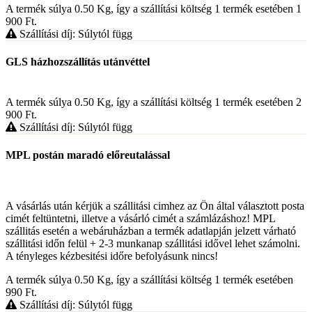
A termék súlya 0.50
Kg
, így a szállítási költség 1 termék esetében 1
900
Ft
.
Szállítási díj: Súlytól függ
GLS házhozszállítás utánvéttel
A termék súlya 0.50
Kg
, így a szállítási költség 1 termék esetében 2
900
Ft
.
Szállítási díj: Súlytól függ
MPL postán maradó előreutalással
A vásárlás után kérjük a szállitási cimhez az Ön által választott posta
cimét feltüntetni, illetve a vásárló cimét a számlázáshoz! MPL
szállitás esetén a webáruházban a termék adatlapján jelzett várható
szállitási időn felül + 2-3 munkanap szállitási idővel lehet számolni.
A tényleges kézbesitési időre befolyásunk nincs!
A termék súlya 0.50
Kg
, így a szállítási költség 1 termék esetében
990
Ft
.
Szállítási díj: Súlytól függ