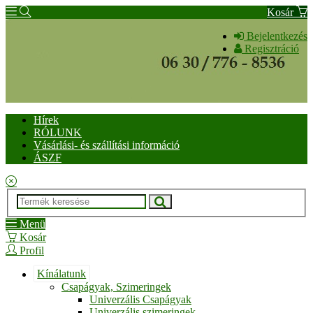
Kosár
Bejelentkezés
Regisztráció
Hírek
RÓLUNK
Vásárlási- és szállítási információ
ÁSZF
Menü
Kosár
Profil
Kínálatunk
Csapágyak, Szimeringek
Univerzális Csapágyak
Univerzális szimeringek