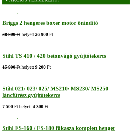
Briggs 2 hengeres boxer motor önindító
38 800
Ft
helyett
26 900
Ft
Stihl TS 410 / 420 betonvágó gyújtótekercs
15 900
Ft
helyett
9 200
Ft
Stihl 021/ 023/ 025/ MS210/ MS230/ MS250
láncfűrész gyújtótekercs
7 500
Ft
helyett
4 300
Ft
Stihl FS-160 / FS-180 fűkasza komplett henger