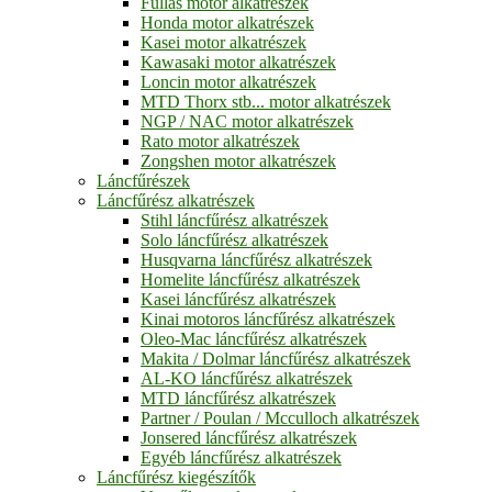
Fullas motor alkatrészek
Honda motor alkatrészek
Kasei motor alkatrészek
Kawasaki motor alkatrészek
Loncin motor alkatrészek
MTD Thorx stb... motor alkatrészek
NGP / NAC motor alkatrészek
Rato motor alkatrészek
Zongshen motor alkatrészek
Láncfűrészek
Láncfűrész alkatrészek
Stihl láncfűrész alkatrészek
Solo láncfűrész alkatrészek
Husqvarna láncfűrész alkatrészek
Homelite láncfűrész alkatrészek
Kasei láncfűrész alkatrészek
Kinai motoros láncfűrész alkatrészek
Oleo-Mac láncfűrész alkatrészek
Makita / Dolmar láncfűrész alkatrészek
AL-KO láncfűrész alkatrészek
MTD láncfűrész alkatrészek
Partner / Poulan / Mcculloch alkatrészek
Jonsered láncfűrész alkatrészek
Egyéb láncfűrész alkatrészek
Láncfűrész kiegészítők