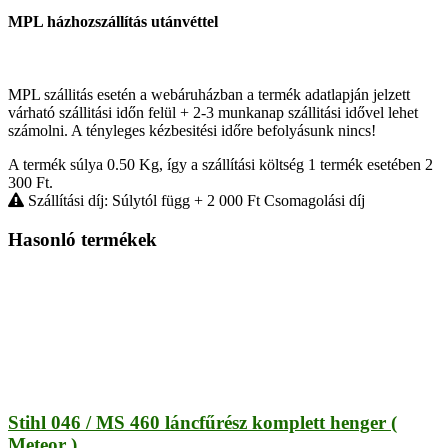
MPL házhozszállítás utánvéttel
MPL szállitás esetén a webáruházban a termék adatlapján jelzett
várható szállitási időn felül + 2-3 munkanap szállitási idővel lehet
számolni. A tényleges kézbesitési időre befolyásunk nincs!
A termék súlya 0.50
Kg
, így a szállítási költség 1 termék esetében 2
300
Ft
.
Szállítási díj: Súlytól függ
+ 2 000
Ft
Csomagolási díj
Hasonló termékek
Stihl 046 / MS 460 láncfűrész komplett henger (
Meteor )