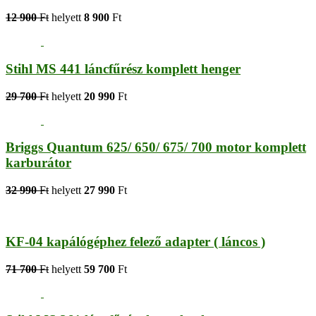
12 900
Ft
helyett
8 900
Ft
Stihl MS 441 láncfűrész komplett henger
29 700
Ft
helyett
20 990
Ft
Briggs Quantum 625/ 650/ 675/ 700 motor komplett
karburátor
32 990
Ft
helyett
27 990
Ft
KF-04 kapálógéphez felező adapter ( láncos )
71 700
Ft
helyett
59 700
Ft