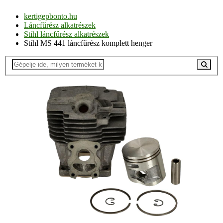
kertigepbonto.hu
Láncfűrész alkatrészek
Stihl láncfűrész alkatrészek
Stihl MS 441 láncfűrész komplett henger