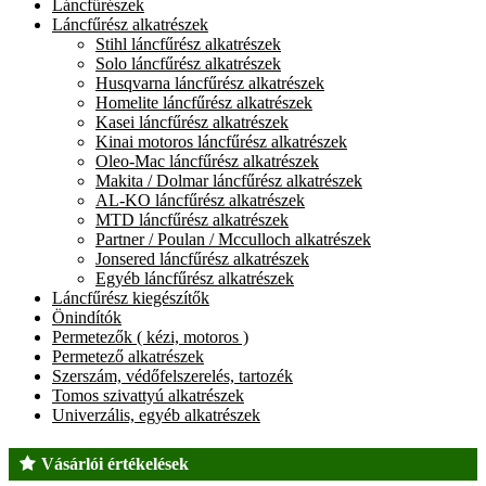
Láncfűrészek
Láncfűrész alkatrészek
Stihl láncfűrész alkatrészek
Solo láncfűrész alkatrészek
Husqvarna láncfűrész alkatrészek
Homelite láncfűrész alkatrészek
Kasei láncfűrész alkatrészek
Kinai motoros láncfűrész alkatrészek
Oleo-Mac láncfűrész alkatrészek
Makita / Dolmar láncfűrész alkatrészek
AL-KO láncfűrész alkatrészek
MTD láncfűrész alkatrészek
Partner / Poulan / Mcculloch alkatrészek
Jonsered láncfűrész alkatrészek
Egyéb láncfűrész alkatrészek
Láncfűrész kiegészítők
Önindítók
Permetezők ( kézi, motoros )
Permetező alkatrészek
Szerszám, védőfelszerelés, tartozék
Tomos szivattyú alkatrészek
Univerzális, egyéb alkatrészek
Vásárlói értékelések