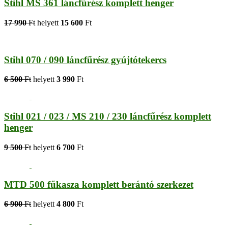
Stihl MS 361 láncfűrész komplett henger
17 990
Ft
helyett
15 600
Ft
Stihl 070 / 090 láncfűrész gyújtótekercs
6 500
Ft
helyett
3 990
Ft
Stihl 021 / 023 / MS 210 / 230 láncfűrész komplett
henger
9 500
Ft
helyett
6 700
Ft
MTD 500 fűkasza komplett berántó szerkezet
6 900
Ft
helyett
4 800
Ft