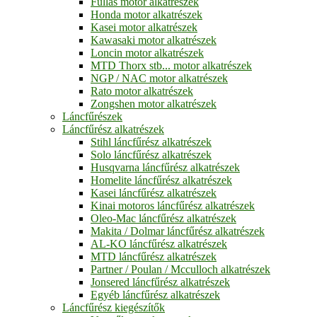
Fullas motor alkatrészek
Honda motor alkatrészek
Kasei motor alkatrészek
Kawasaki motor alkatrészek
Loncin motor alkatrészek
MTD Thorx stb... motor alkatrészek
NGP / NAC motor alkatrészek
Rato motor alkatrészek
Zongshen motor alkatrészek
Láncfűrészek
Láncfűrész alkatrészek
Stihl láncfűrész alkatrészek
Solo láncfűrész alkatrészek
Husqvarna láncfűrész alkatrészek
Homelite láncfűrész alkatrészek
Kasei láncfűrész alkatrészek
Kinai motoros láncfűrész alkatrészek
Oleo-Mac láncfűrész alkatrészek
Makita / Dolmar láncfűrész alkatrészek
AL-KO láncfűrész alkatrészek
MTD láncfűrész alkatrészek
Partner / Poulan / Mcculloch alkatrészek
Jonsered láncfűrész alkatrészek
Egyéb láncfűrész alkatrészek
Láncfűrész kiegészítők