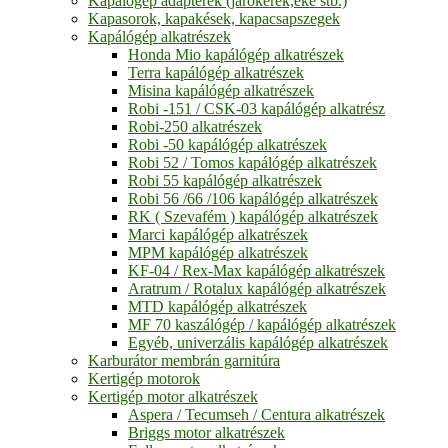
Kapálógép adapterek (járókerék,eke stb.)
Kapasorok, kapakések, kapacsapszegek
Kapálógép alkatrészek
Honda Mio kapálógép alkatrészek
Terra kapálógép alkatrészek
Misina kapálógép alkatrészek
Robi -151 / CSK-03 kapálógép alkatrész
Robi-250 alkatrészek
Robi -50 kapálógép alkatrészek
Robi 52 / Tomos kapálógép alkatrészek
Robi 55 kapálógép alkatrészek
Robi 56 /66 /106 kapálógép alkatrészek
RK ( Szevafém ) kapálógép alkatrészek
Marci kapálógép alkatrészek
MPM kapálógép alkatrészek
KF-04 / Rex-Max kapálógép alkatrészek
Aratrum / Rotalux kapálógép alkatrészek
MTD kapálógép alkatrészek
MF 70 kaszálógép / kapálógép alkatrészek
Egyéb, univerzális kapálógép alkatrészek
Karburátor membrán garnitúra
Kertigép motorok
Kertigép motor alkatrészek
Aspera / Tecumseh / Centura alkatrészek
Briggs motor alkatrészek