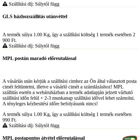
Szállítási díj: Súlytól függ
GLS házhozszállítás utánvéttel
A termék súlya 1.00
Kg
, így a szállítási költség 1 termék esetében 2
900
Ft
.
Szállítási díj: Súlytól függ
MPL postán maradó előreutalással
A vásárlás után kérjük a szállitási cimhez az Ön által választott posta
cimét feltüntetni, illetve a vásárló cimét a számlázáshoz! MPL
szállitás esetén a webáruházban a termék adatlapján jelzett várható
szállitási időn felül + 2-3 munkanap szállitási idővel lehet számolni.
A tényleges kézbesitési időre befolyásunk nincs!
A termék súlya 1.00
Kg
, így a szállítási költség 1 termék esetében
990
Ft
.
Szállítási díj: Súlytól függ
MPL postapontos átvétel előreutalással