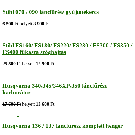
Stihl 070 / 090 láncfűrész gyújtótekercs
6 500
Ft
helyett
3 990
Ft
Stihl FS160/ FS180/ FS220/ FS280 / FS300 / FS350 /
FS400 fűkasza szöghajtás
25 500
Ft
helyett
12 900
Ft
Husqvarna 340/345/346XP/350 láncfűrész
karburátor
17 600
Ft
helyett
13 600
Ft
Husqvarna 136 / 137 láncfűrész komplett henger