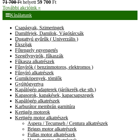
71 700
Ft
helyett
59 700
Ft
További akcióink »
Kínálatunk
Csapágyak, Szimeringek
Damilfejek, Damilok, Vágótárcsák
Dugattyú gyűrűk ( Univerzális )
Ékszíjak
Főtengely egyengetés
Szegélynyirók, fűkaszák
Fűkasza alkatrészek
Fűnyírók ( benzinmotoros, elektromos )
Fűnyíró alkatrészek
Gumiköpenyek, tömlők
Gyújtógyertya
Kapálógép adapterek (járókerék,eke stb.)
Kapasorok, kapakések, kapacsapszegek
Kapálógép alkatrészek
Karburátor membrán garnitúra
Kertigép motorok
Kertigép motor alkatrészek
Aspera / Tecumseh / Centura alkatrészek
Briggs motor alkatrészek
Fullas motor alkatrészek