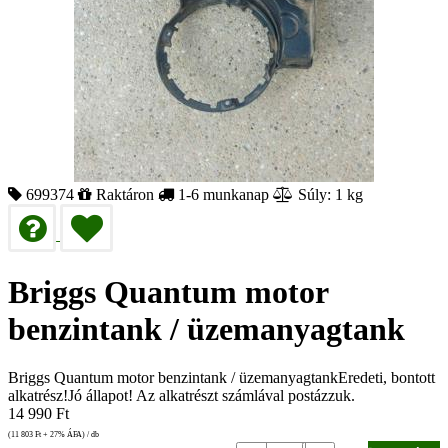
699374
Raktáron
1-6 munkanap
Súly: 1 kg
Briggs Quantum motor
benzintank / üzemanyagtank
Briggs Quantum motor benzintank / üzemanyagtankEredeti, bontott
alkatrész!Jó állapot! Az alkatrészt számlával postázzuk.
14 990
Ft
(11 803
Ft
+ 27% ÁFA) / db