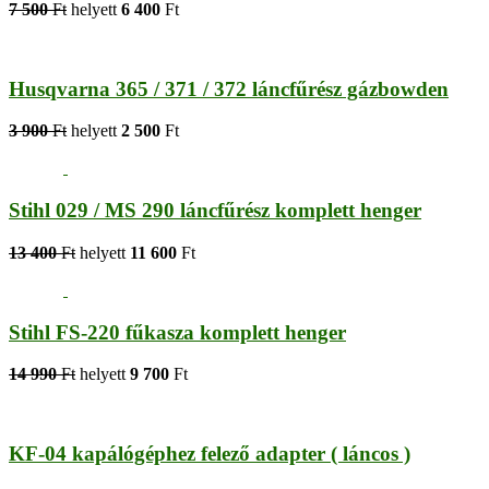
7 500
Ft
helyett
6 400
Ft
Husqvarna 365 / 371 / 372 láncfűrész gázbowden
3 900
Ft
helyett
2 500
Ft
Stihl 029 / MS 290 láncfűrész komplett henger
13 400
Ft
helyett
11 600
Ft
Stihl FS-220 fűkasza komplett henger
14 990
Ft
helyett
9 700
Ft
KF-04 kapálógéphez felező adapter ( láncos )