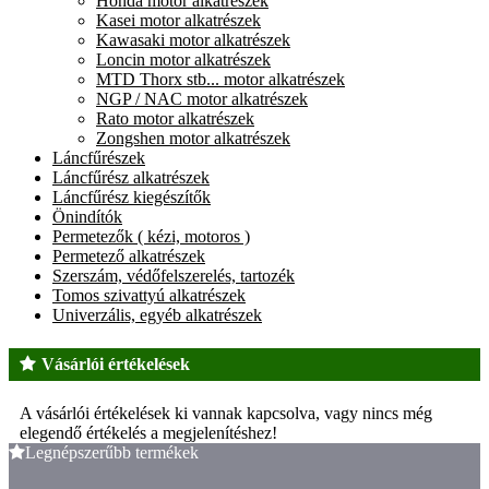
Honda motor alkatrészek
Kasei motor alkatrészek
Kawasaki motor alkatrészek
Loncin motor alkatrészek
MTD Thorx stb... motor alkatrészek
NGP / NAC motor alkatrészek
Rato motor alkatrészek
Zongshen motor alkatrészek
Láncfűrészek
Láncfűrész alkatrészek
Láncfűrész kiegészítők
Önindítók
Permetezők ( kézi, motoros )
Permetező alkatrészek
Szerszám, védőfelszerelés, tartozék
Tomos szivattyú alkatrészek
Univerzális, egyéb alkatrészek
Vásárlói értékelések
A vásárlói értékelések ki vannak kapcsolva, vagy nincs még
elegendő értékelés a megjelenítéshez!
Legnépszerűbb termékek