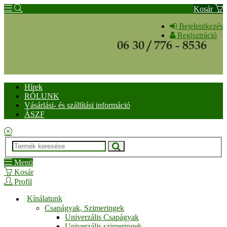
Kosár
Bejelentkezés
Regisztráció
Hírek
RÓLUNK
Vásárlási- és szállítási információ
ÁSZF
Menü
Kosár
Profil
Kínálatunk
Csapágyak, Szimeringek
Univerzális Csapágyak
Univerzális szimeringek