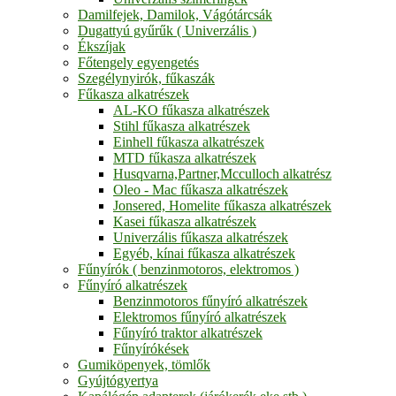
Damilfejek, Damilok, Vágótárcsák
Dugattyú gyűrűk ( Univerzális )
Ékszíjak
Főtengely egyengetés
Szegélynyirók, fűkaszák
Fűkasza alkatrészek
AL-KO fűkasza alkatrészek
Stihl fűkasza alkatrészek
Einhell fűkasza alkatrészek
MTD fűkasza alkatrészek
Husqvarna,Partner,Mcculloch alkatrész
Oleo - Mac fűkasza alkatrészek
Jonsered, Homelite fűkasza alkatrészek
Kasei fűkasza alkatrészek
Univerzális fűkasza alkatrészek
Egyéb, kínai fűkasza alkatrészek
Fűnyírók ( benzinmotoros, elektromos )
Fűnyíró alkatrészek
Benzinmotoros fűnyíró alkatrészek
Elektromos fűnyíró alkatrészek
Fűnyíró traktor alkatrészek
Fűnyírókések
Gumiköpenyek, tömlők
Gyújtógyertya