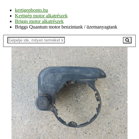
kertigepbonto.hu
Kertigép motor alkatrészek
Briggs motor alkatrészek
Briggs Quantum motor benzintank / üzemanyagtank