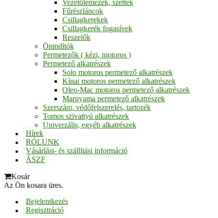
Vezetőlemezek, szettek
Fűrészláncok
Csillagkerekek
Csillagkerék fogasívek
Reszelők
Önindítók
Permetezők ( kézi, motoros )
Permetező alkatrészek
Solo motoros permetező alkatrészek
Kínai motoros permetező alkatrészek
Oleo-Mac motoros permetező alkatrészek
Maruyama permetező alkatrészek
Szerszám, védőfelszerelés, tartozék
Tomos szivattyú alkatrészek
Univerzális, egyéb alkatrészek
Hírek
RÓLUNK
Vásárlási- és szállítási információ
ÁSZF
Kosár
Az Ön kosara üres.
Bejelentkezés
Regisztráció