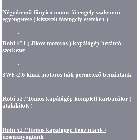
Négyütemű fűnyíró motor főtengely szakszerű
egyengetése ( kiszerelt főtengely esetében )
Robi 151 ( Jikov motoros ) kapálógép berántó
szerkezet
3WF-2.6 kinai motoros háti permetező benzintank
Robi 52 / Tomos kapálógép komplett karburátor (
átalakított )
Robi 52 / Tomos kapálógép benzintank /
üzemanyagtank