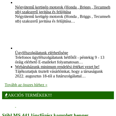
Négyütemű kertigép motorok (Honda , Briggs , Tecumseh
stb) szakszerű javitása és felújitása
Négyütemű kertigép motorok (Honda , Briggs , Tecumseh
stb) szakszerű javitása és felújitása…
Ügyfélszolgálatunk elérhetősége
Telefonos ügyfélszolgálatunk hétfőtől - péntekig 9 - 13
óráig elérhető E-maileket folyamatosan…
Webáruházunk minimum rendelési értéket vezet be!
Tájékoztatjuk tisztelt vásárlóinkat, hogy a társaságunk
2022. augusztus 18-tól a futárszolgálattal…
Tovább az összes hírhez »
AKCIÓS TERMÉKEK!!!
Stihl MS 441 láncfűrész komplett henger