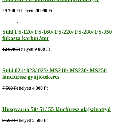
29 700
Ft
helyett
20 990
Ft
Stihl FS-120/ FS-160/ FS-220/ FS-280/ FS-350
fűkasza karburátor
12 800
Ft
helyett
9 800
Ft
Stihl 021/ 023/ 025/ MS210/ MS230/ MS250
láncfűrész gyújtótekercs
7 500
Ft
helyett
4 300
Ft
Husqvarna 50/ 51/ 55 láncfűrész olajszivattyú
9 500
Ft
helyett
5 500
Ft