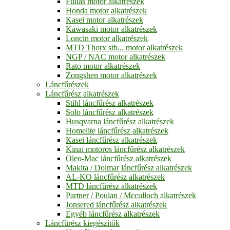
Fullas motor alkatrészek
Honda motor alkatrészek
Kasei motor alkatrészek
Kawasaki motor alkatrészek
Loncin motor alkatrészek
MTD Thorx stb... motor alkatrészek
NGP / NAC motor alkatrészek
Rato motor alkatrészek
Zongshen motor alkatrészek
Láncfűrészek
Láncfűrész alkatrészek
Stihl láncfűrész alkatrészek
Solo láncfűrész alkatrészek
Husqvarna láncfűrész alkatrészek
Homelite láncfűrész alkatrészek
Kasei láncfűrész alkatrészek
Kinai motoros láncfűrész alkatrészek
Oleo-Mac láncfűrész alkatrészek
Makita / Dolmar láncfűrész alkatrészek
AL-KO láncfűrész alkatrészek
MTD láncfűrész alkatrészek
Partner / Poulan / Mcculloch alkatrészek
Jonsered láncfűrész alkatrészek
Egyéb láncfűrész alkatrészek
Láncfűrész kiegészítők