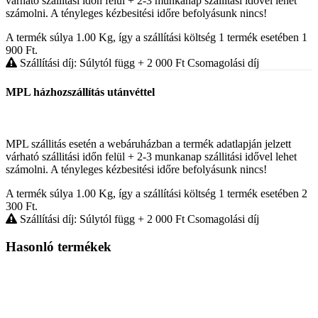
várható szállitási időn felül + 2-3 munkanap szállitási idővel lehet
számolni. A tényleges kézbesitési időre befolyásunk nincs!
A termék súlya 1.00
Kg
, így a szállítási költség 1 termék esetében 1
900
Ft
.
Szállítási díj: Súlytól függ
+ 2 000
Ft
Csomagolási díj
MPL házhozszállítás utánvéttel
MPL szállitás esetén a webáruházban a termék adatlapján jelzett
várható szállitási időn felül + 2-3 munkanap szállitási idővel lehet
számolni. A tényleges kézbesitési időre befolyásunk nincs!
A termék súlya 1.00
Kg
, így a szállítási költség 1 termék esetében 2
300
Ft
.
Szállítási díj: Súlytól függ
+ 2 000
Ft
Csomagolási díj
Hasonló termékek