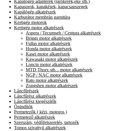
Kapálógép adapterek (járókerék,eke stb.)
Kapasorok, kapakések, kapacsapszegek
Kapálógép alkatrészek
Karburátor membrán garnitúra
Kertigép motorok
Kertigép motor alkatrészek
Aspera / Tecumseh / Centura alkatrészek
Briggs motor alkatrészek
Fullas motor alkatrészek
Honda motor alkatrészek
Kasei motor alkatrészek
Kawasaki motor alkatrészek
Loncin motor alkatrészek
MTD Thorx stb... motor alkatrészek
NGP / NAC motor alkatrészek
Rato motor alkatrészek
Zongshen motor alkatrészek
Láncfűrészek
Láncfűrész alkatrészek
Láncfűrész kiegészítők
Önindítók
Permetezők ( kézi, motoros )
Permetező alkatrészek
Szerszám, védőfelszerelés, tartozék
Tomos szivattyú alkatrészek