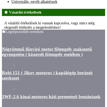
Univerzális, egyéb alkatrészek
Vásárlói értékelések
A vásárlói értékelések ki vannak kapcsolva, vagy nincs még
elegendő értékelés a megjelenítéshez!
Legnépszerűbb termékek
Négyütemű fűnyíró motor főtengely szakszerű
egyengetése ( kiszerelt főtengely esetében )
Robi 151 ( Jikov motoros ) kapálógép berántó
szerkezet
3WF-2.6 kinai motoros háti permetező benzintank