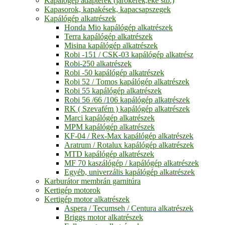
Kapálógép adapterek (járókerék,eke stb.)
Kapasorok, kapakések, kapacsapszegek
Kapálógép alkatrészek
Honda Mio kapálógép alkatrészek
Terra kapálógép alkatrészek
Misina kapálógép alkatrészek
Robi -151 / CSK-03 kapálógép alkatrész
Robi-250 alkatrészek
Robi -50 kapálógép alkatrészek
Robi 52 / Tomos kapálógép alkatrészek
Robi 55 kapálógép alkatrészek
Robi 56 /66 /106 kapálógép alkatrészek
RK ( Szevafém ) kapálógép alkatrészek
Marci kapálógép alkatrészek
MPM kapálógép alkatrészek
KF-04 / Rex-Max kapálógép alkatrészek
Aratrum / Rotalux kapálógép alkatrészek
MTD kapálógép alkatrészek
MF 70 kaszálógép / kapálógép alkatrészek
Egyéb, univerzális kapálógép alkatrészek
Karburátor membrán garnitúra
Kertigép motorok
Kertigép motor alkatrészek
Aspera / Tecumseh / Centura alkatrészek
Briggs motor alkatrészek