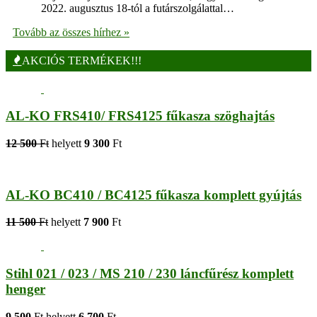
2022. augusztus 18-tól a futárszolgálattal…
Tovább az összes hírhez »
AKCIÓS TERMÉKEK!!!
AL-KO FRS410/ FRS4125 fűkasza szöghajtás
12 500
Ft
helyett
9 300
Ft
AL-KO BC410 / BC4125 fűkasza komplett gyújtás
11 500
Ft
helyett
7 900
Ft
Stihl 021 / 023 / MS 210 / 230 láncfűrész komplett
henger
9 500
Ft
helyett
6 700
Ft