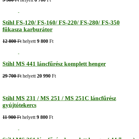
Stihl FS-120/ FS-160/ FS-220/ FS-280/ FS-350
fűkasza karburátor
12 800
Ft
helyett
9 800
Ft
Stihl MS 441 láncfűrész komplett henger
29 700
Ft
helyett
20 990
Ft
Stihl MS 231 / MS 251 / MS 251C láncfűrész
gyújtótekercs
11 900
Ft
helyett
9 800
Ft