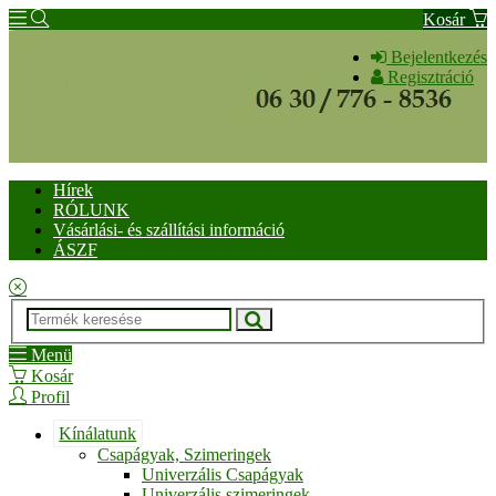
Kosár
Bejelentkezés
Regisztráció
Hírek
RÓLUNK
Vásárlási- és szállítási információ
ÁSZF
Menü
Kosár
Profil
Kínálatunk
Csapágyak, Szimeringek
Univerzális Csapágyak
Univerzális szimeringek