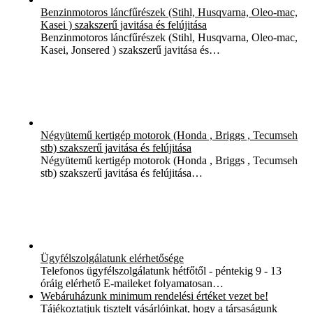
Benzinmotoros láncfűrészek (Stihl, Husqvarna, Oleo-mac,
Kasei ) szakszerű javitása és felújitása
Benzinmotoros láncfűrészek (Stihl, Husqvarna, Oleo-mac,
Kasei, Jonsered ) szakszerű javitása és…
Négyütemű kertigép motorok (Honda , Briggs , Tecumseh
stb) szakszerű javitása és felújitása
Négyütemű kertigép motorok (Honda , Briggs , Tecumseh
stb) szakszerű javitása és felújitása…
Ügyfélszolgálatunk elérhetősége
Telefonos ügyfélszolgálatunk hétfőtől - péntekig 9 - 13
óráig elérhető E-maileket folyamatosan…
Webáruházunk minimum rendelési értéket vezet be!
Tájékoztatjuk tisztelt vásárlóinkat, hogy a társaságunk