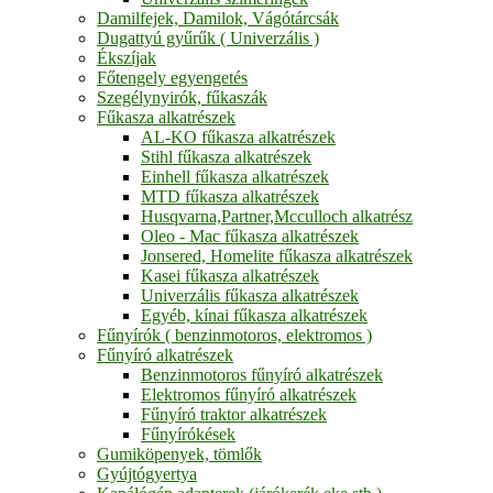
Damilfejek, Damilok, Vágótárcsák
Dugattyú gyűrűk ( Univerzális )
Ékszíjak
Főtengely egyengetés
Szegélynyirók, fűkaszák
Fűkasza alkatrészek
AL-KO fűkasza alkatrészek
Stihl fűkasza alkatrészek
Einhell fűkasza alkatrészek
MTD fűkasza alkatrészek
Husqvarna,Partner,Mcculloch alkatrész
Oleo - Mac fűkasza alkatrészek
Jonsered, Homelite fűkasza alkatrészek
Kasei fűkasza alkatrészek
Univerzális fűkasza alkatrészek
Egyéb, kínai fűkasza alkatrészek
Fűnyírók ( benzinmotoros, elektromos )
Fűnyíró alkatrészek
Benzinmotoros fűnyíró alkatrészek
Elektromos fűnyíró alkatrészek
Fűnyíró traktor alkatrészek
Fűnyírókések
Gumiköpenyek, tömlők
Gyújtógyertya