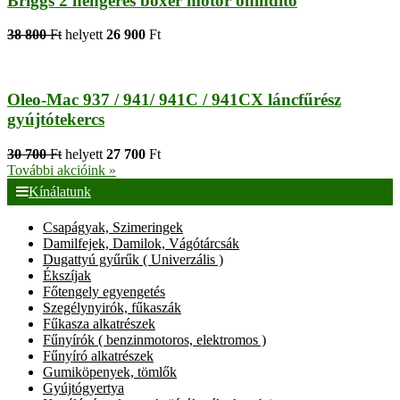
Briggs 2 hengeres boxer motor önindító
38 800
Ft
helyett
26 900
Ft
Oleo-Mac 937 / 941/ 941C / 941CX láncfűrész
gyújtótekercs
30 700
Ft
helyett
27 700
Ft
További akcióink »
Kínálatunk
Csapágyak, Szimeringek
Damilfejek, Damilok, Vágótárcsák
Dugattyú gyűrűk ( Univerzális )
Ékszíjak
Főtengely egyengetés
Szegélynyirók, fűkaszák
Fűkasza alkatrészek
Fűnyírók ( benzinmotoros, elektromos )
Fűnyíró alkatrészek
Gumiköpenyek, tömlők
Gyújtógyertya