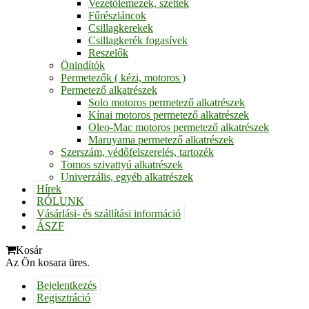
Vezetőlemezek, szettek
Fűrészláncok
Csillagkerekek
Csillagkerék fogasívek
Reszelők
Önindítók
Permetezők ( kézi, motoros )
Permetező alkatrészek
Solo motoros permetező alkatrészek
Kínai motoros permetező alkatrészek
Oleo-Mac motoros permetező alkatrészek
Maruyama permetező alkatrészek
Szerszám, védőfelszerelés, tartozék
Tomos szivattyú alkatrészek
Univerzális, egyéb alkatrészek
Hírek
RÓLUNK
Vásárlási- és szállítási információ
ÁSZF
Kosár
Az Ön kosara üres.
Bejelentkezés
Regisztráció