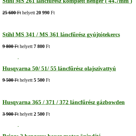
Stihl MS 261 láncfűrész komplett henger ( 44,7mm )
25 600
Ft
helyett
20 990
Ft
Stihl MS 341 / MS 361 láncfűrész gyújtótekercs
9 800
Ft
helyett
7 800
Ft
Husqvarna 50/ 51/ 55 láncfűrész olajszivattyú
9 500
Ft
helyett
5 500
Ft
Husqvarna 365 / 371 / 372 láncfűrész gázbowden
3 900
Ft
helyett
2 500
Ft