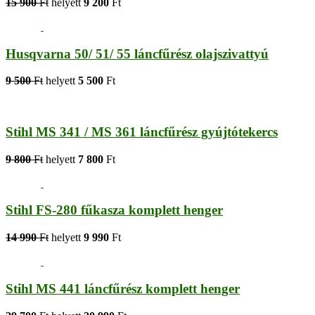
15 900
Ft
helyett
9 200
Ft
Husqvarna 50/ 51/ 55 láncfűrész olajszivattyú
9 500
Ft
helyett
5 500
Ft
Stihl MS 341 / MS 361 láncfűrész gyújtótekercs
9 800
Ft
helyett
7 800
Ft
Stihl FS-280 fűkasza komplett henger
14 990
Ft
helyett
9 990
Ft
Stihl MS 441 láncfűrész komplett henger