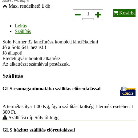
(9 843
Ft
+ 27% ÁFA) / db
Max. rendelhető
1
db
Kosárba
Leírás
Szállítás
Solo Farmer 32 láncfűrész komplett láncfékdekni
Jó a Solo 641-hez is!!!
Jó állapot!
Eredeti gyári bontott alkatrész
Az alkatrészt számlával postázzuk.
Szállítás
GLS csomagautomatába szállítás előreutalással
A termék súlya 1.00
Kg
, így a szállítási költség 1 termék esetében 1
300
Ft
.
Szállítási díj: Súlytól függ
GLS házhoz szállitás előreutalással