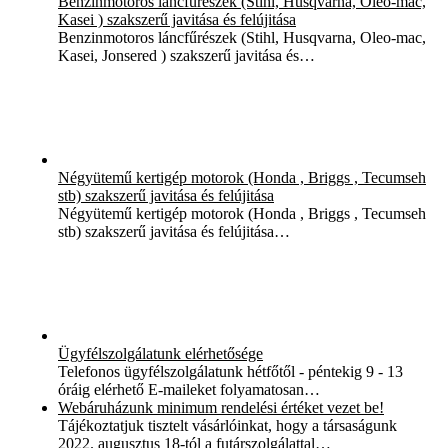
Benzinmotoros láncfűrészek (Stihl, Husqvarna, Oleo-mac,
Kasei ) szakszerű javitása és felújitása
Benzinmotoros láncfűrészek (Stihl, Husqvarna, Oleo-mac,
Kasei, Jonsered ) szakszerű javitása és…
Négyütemű kertigép motorok (Honda , Briggs , Tecumseh
stb) szakszerű javitása és felújitása
Négyütemű kertigép motorok (Honda , Briggs , Tecumseh
stb) szakszerű javitása és felújitása…
Ügyfélszolgálatunk elérhetősége
Telefonos ügyfélszolgálatunk hétfőtől - péntekig 9 - 13
óráig elérhető E-maileket folyamatosan…
Webáruházunk minimum rendelési értéket vezet be!
Tájékoztatjuk tisztelt vásárlóinkat, hogy a társaságunk
2022. augusztus 18-tól a futárszolgálattal…