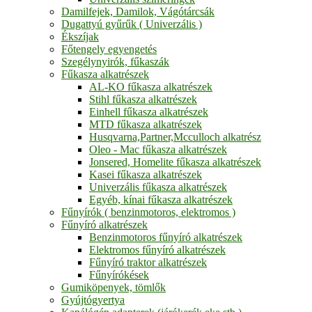
Damilfejek, Damilok, Vágótárcsák
Dugattyú gyűrűk ( Univerzális )
Ékszíjak
Főtengely egyengetés
Szegélynyirók, fűkaszák
Fűkasza alkatrészek
AL-KO fűkasza alkatrészek
Stihl fűkasza alkatrészek
Einhell fűkasza alkatrészek
MTD fűkasza alkatrészek
Husqvarna,Partner,Mcculloch alkatrész
Oleo - Mac fűkasza alkatrészek
Jonsered, Homelite fűkasza alkatrészek
Kasei fűkasza alkatrészek
Univerzális fűkasza alkatrészek
Egyéb, kínai fűkasza alkatrészek
Fűnyírók ( benzinmotoros, elektromos )
Fűnyíró alkatrészek
Benzinmotoros fűnyíró alkatrészek
Elektromos fűnyíró alkatrészek
Fűnyíró traktor alkatrészek
Fűnyírókések
Gumiköpenyek, tömlők
Gyújtógyertya