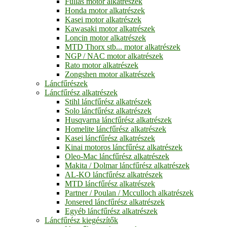
Fullas motor alkatrészek
Honda motor alkatrészek
Kasei motor alkatrészek
Kawasaki motor alkatrészek
Loncin motor alkatrészek
MTD Thorx stb... motor alkatrészek
NGP / NAC motor alkatrészek
Rato motor alkatrészek
Zongshen motor alkatrészek
Láncfűrészek
Láncfűrész alkatrészek
Stihl láncfűrész alkatrészek
Solo láncfűrész alkatrészek
Husqvarna láncfűrész alkatrészek
Homelite láncfűrész alkatrészek
Kasei láncfűrész alkatrészek
Kinai motoros láncfűrész alkatrészek
Oleo-Mac láncfűrész alkatrészek
Makita / Dolmar láncfűrész alkatrészek
AL-KO láncfűrész alkatrészek
MTD láncfűrész alkatrészek
Partner / Poulan / Mcculloch alkatrészek
Jonsered láncfűrész alkatrészek
Egyéb láncfűrész alkatrészek
Láncfűrész kiegészítők