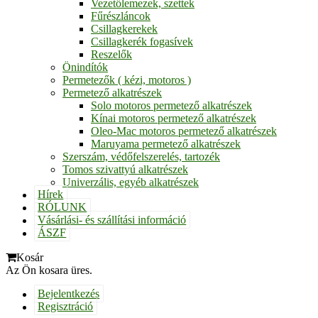
Vezetőlemezek, szettek
Fűrészláncok
Csillagkerekek
Csillagkerék fogasívek
Reszelők
Önindítók
Permetezők ( kézi, motoros )
Permetező alkatrészek
Solo motoros permetező alkatrészek
Kínai motoros permetező alkatrészek
Oleo-Mac motoros permetező alkatrészek
Maruyama permetező alkatrészek
Szerszám, védőfelszerelés, tartozék
Tomos szivattyú alkatrészek
Univerzális, egyéb alkatrészek
Hírek
RÓLUNK
Vásárlási- és szállítási információ
ÁSZF
Kosár
Az Ön kosara üres.
Bejelentkezés
Regisztráció