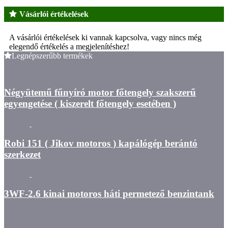
Vásárlói értékelések
A vásárlói értékelések ki vannak kapcsolva, vagy nincs még
elegendő értékelés a megjelenítéshez!
Legnépszerűbb termékek
Négyütemű fűnyíró motor főtengely szakszerű
egyengetése ( kiszerelt főtengely esetében )
Robi 151 ( Jikov motoros ) kapálógép berántó
szerkezet
3WF-2.6 kinai motoros háti permetező benzintank