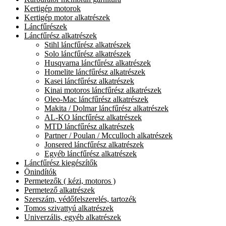
Kertigép motorok
Kertigép motor alkatrészek
Láncfűrészek
Láncfűrész alkatrészek
Stihl láncfűrész alkatrészek
Solo láncfűrész alkatrészek
Husqvarna láncfűrész alkatrészek
Homelite láncfűrész alkatrészek
Kasei láncfűrész alkatrészek
Kinai motoros láncfűrész alkatrészek
Oleo-Mac láncfűrész alkatrészek
Makita / Dolmar láncfűrész alkatrészek
AL-KO láncfűrész alkatrészek
MTD láncfűrész alkatrészek
Partner / Poulan / Mcculloch alkatrészek
Jonsered láncfűrész alkatrészek
Egyéb láncfűrész alkatrészek
Láncfűrész kiegészítők
Önindítók
Permetezők ( kézi, motoros )
Permetező alkatrészek
Szerszám, védőfelszerelés, tartozék
Tomos szivattyú alkatrészek
Univerzális, egyéb alkatrészek