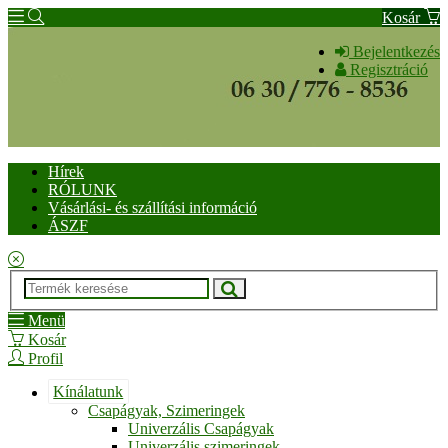
Kosár
Bejelentkezés
Regisztráció
Hírek
RÓLUNK
Vásárlási- és szállítási információ
ÁSZF
Menü
Kosár
Profil
Kínálatunk
Csapágyak, Szimeringek
Univerzális Csapágyak
Univerzális szimeringek