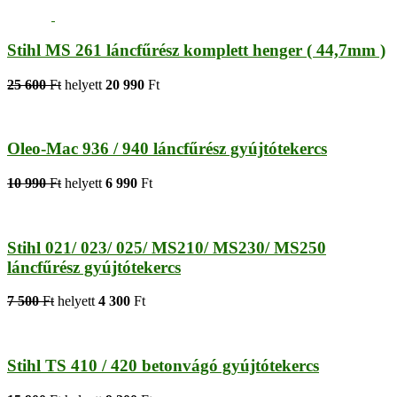
Stihl MS 261 láncfűrész komplett henger ( 44,7mm )
25 600
Ft
helyett
20 990
Ft
Oleo-Mac 936 / 940 láncfűrész gyújtótekercs
10 990
Ft
helyett
6 990
Ft
Stihl 021/ 023/ 025/ MS210/ MS230/ MS250
láncfűrész gyújtótekercs
7 500
Ft
helyett
4 300
Ft
Stihl TS 410 / 420 betonvágó gyújtótekercs