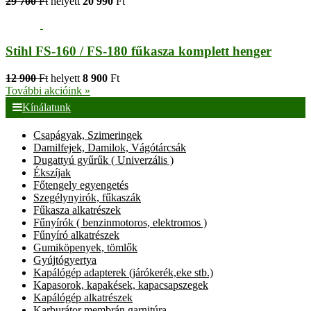
29 700
Ft
helyett
20 990
Ft
Stihl FS-160 / FS-180 fűkasza komplett henger
12 900
Ft
helyett
8 900
Ft
További akcióink »
Kínálatunk
Csapágyak, Szimeringek
Damilfejek, Damilok, Vágótárcsák
Dugattyú gyűrűk ( Univerzális )
Ékszíjak
Főtengely egyengetés
Szegélynyirók, fűkaszák
Fűkasza alkatrészek
Fűnyírók ( benzinmotoros, elektromos )
Fűnyíró alkatrészek
Gumiköpenyek, tömlők
Gyújtógyertya
Kapálógép adapterek (járókerék,eke stb.)
Kapasorok, kapakések, kapacsapszegek
Kapálógép alkatrészek
Karburátor membrán garnitúra