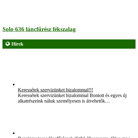
Solo 636 láncfűrész fékszalag
Hírek
Keressétek szervizünket bizalommal!!!
Keressétek szervizünket bizalommal Bontott és egyes új
alkatrészeink náluk személyesen is átvehetők…