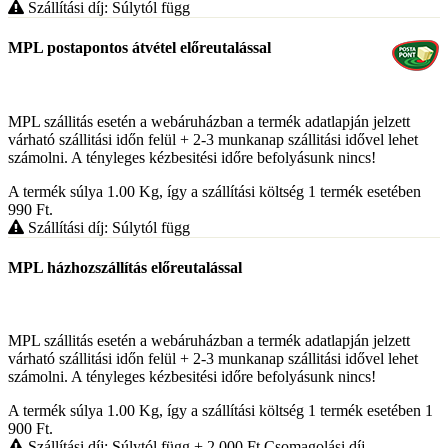
Szállítási díj: Súlytól függ
MPL postapontos átvétel előreutalással
MPL szállitás esetén a webáruházban a termék adatlapján jelzett
várható szállitási időn felül + 2-3 munkanap szállitási idővel lehet
számolni. A tényleges kézbesitési időre befolyásunk nincs!
A termék súlya 1.00
Kg
, így a szállítási költség 1 termék esetében
990
Ft
.
Szállítási díj: Súlytól függ
MPL házhozszállítás előreutalással
MPL szállitás esetén a webáruházban a termék adatlapján jelzett
várható szállitási időn felül + 2-3 munkanap szállitási idővel lehet
számolni. A tényleges kézbesitési időre befolyásunk nincs!
A termék súlya 1.00
Kg
, így a szállítási költség 1 termék esetében 1
900
Ft
.
Szállítási díj: Súlytól függ
+ 2 000
Ft
Csomagolási díj