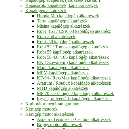
Kapálógép adapterek (járókerék,eke stb.)
Kapasorok, kapakések, kapacsapszegek
Kapálógép alkatrészek
Honda Mio kapálógép alkatrészek
Terra kapálógép alkatrészek
Misina kapálógép alkatrészek
Robi -151 / CSK-03 kapálógép alkatrész
Robi-250 alkatrészek
Robi -50 kapálógép alkatrészek
Robi 52 / Tomos kapálógép alkatrészek
Robi 55 kapálógép alkatrészek
Robi 56 /66 /106 kapálógép alkatrészek
RK ( Szevafém ) kapálógép alkatrészek
Marci kapálógép alkatrészek
MPM kapálógép alkatrészek
KF-04 / Rex-Max kapálógép alkatrészek
Aratrum / Rotalux kapálógép alkatrészek
MTD kapálógép alkatrészek
MF 70 kaszálógép / kapálógép alkatrészek
Egyéb, univerzális kapálógép alkatrészek
Karburátor membrán garnitúra
Kertigép motorok
Kertigép motor alkatrészek
Aspera / Tecumseh / Centura alkatrészek
Briggs motor alkatrészek