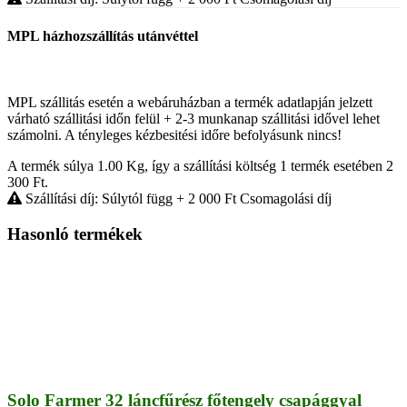
MPL házhozszállítás utánvéttel
MPL szállitás esetén a webáruházban a termék adatlapján jelzett
várható szállitási időn felül + 2-3 munkanap szállitási idővel lehet
számolni. A tényleges kézbesitési időre befolyásunk nincs!
A termék súlya 1.00
Kg
, így a szállítási költség 1 termék esetében 2
300
Ft
.
Szállítási díj: Súlytól függ
+ 2 000
Ft
Csomagolási díj
Hasonló termékek
Solo Farmer 32 láncfűrész főtengely csapággyal