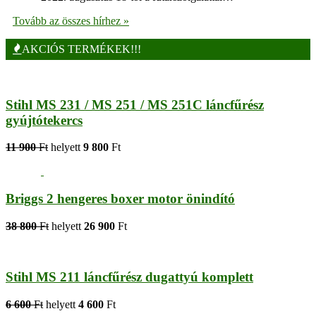
Tovább az összes hírhez »
AKCIÓS TERMÉKEK!!!
Stihl MS 231 / MS 251 / MS 251C láncfűrész
gyújtótekercs
11 900
Ft
helyett
9 800
Ft
Briggs 2 hengeres boxer motor önindító
38 800
Ft
helyett
26 900
Ft
Stihl MS 211 láncfűrész dugattyú komplett
6 600
Ft
helyett
4 600
Ft