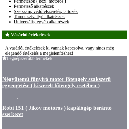
Permetezők ( kézi, motoros )
Permetező alkatrészek
Szerszám, védőfelszerelés, tartozék
Tomos szivattyú alkatrészek
Univerzális, egyéb alkatrészek
Vásárlói értékelések
A vásárlói értékelések ki vannak kapcsolva, vagy nincs még
elegendő értékelés a megjelenítéshez!
Legnépszerűbb termékek
Négyütemű fűnyíró motor főtengely szakszerű
egyengetése ( kiszerelt főtengely esetében )
Robi 151 ( Jikov motoros ) kapálógép berántó
szerkezet