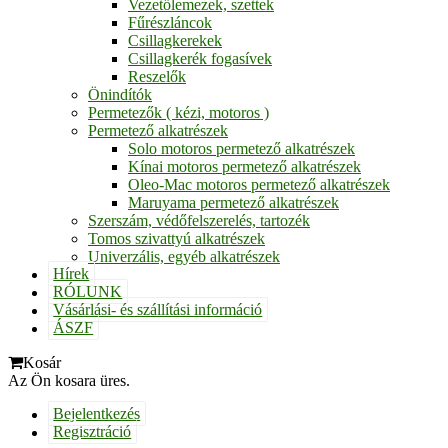
Vezetőlemezek, szettek
Fűrészláncok
Csillagkerekek
Csillagkerék fogasívek
Reszelők
Önindítók
Permetezők ( kézi, motoros )
Permetező alkatrészek
Solo motoros permetező alkatrészek
Kínai motoros permetező alkatrészek
Oleo-Mac motoros permetező alkatrészek
Maruyama permetező alkatrészek
Szerszám, védőfelszerelés, tartozék
Tomos szivattyú alkatrészek
Univerzális, egyéb alkatrészek
Hírek
RÓLUNK
Vásárlási- és szállítási információ
ÁSZF
Kosár
Az Ön kosara üres.
Bejelentkezés
Regisztráció