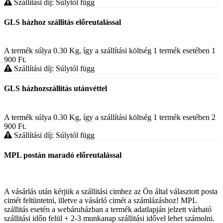
Szállítási díj: Súlytól függ
GLS házhoz szállitás előreutalással
A termék súlya 0.30
Kg
, így a szállítási költség 1 termék esetében 1
900
Ft
.
Szállítási díj: Súlytól függ
GLS házhozszállítás utánvéttel
A termék súlya 0.30
Kg
, így a szállítási költség 1 termék esetében 2
900
Ft
.
Szállítási díj: Súlytól függ
MPL postán maradó előreutalással
A vásárlás után kérjük a szállitási cimhez az Ön által választott posta
cimét feltüntetni, illetve a vásárló cimét a számlázáshoz! MPL
szállitás esetén a webáruházban a termék adatlapján jelzett várható
szállitási időn felül + 2-3 munkanap szállitási idővel lehet számolni.