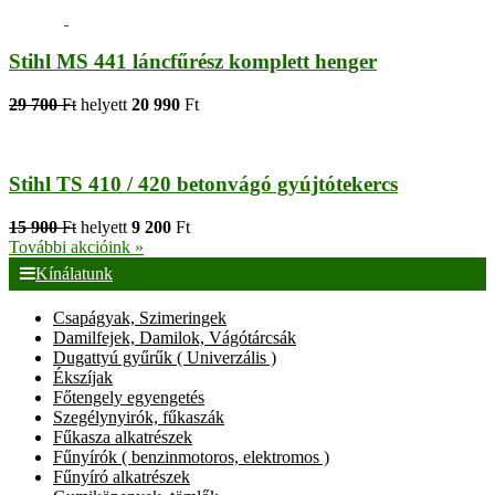
Stihl MS 441 láncfűrész komplett henger
29 700
Ft
helyett
20 990
Ft
Stihl TS 410 / 420 betonvágó gyújtótekercs
15 900
Ft
helyett
9 200
Ft
További akcióink »
Kínálatunk
Csapágyak, Szimeringek
Damilfejek, Damilok, Vágótárcsák
Dugattyú gyűrűk ( Univerzális )
Ékszíjak
Főtengely egyengetés
Szegélynyirók, fűkaszák
Fűkasza alkatrészek
Fűnyírók ( benzinmotoros, elektromos )
Fűnyíró alkatrészek