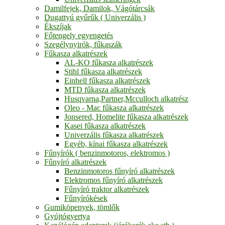
Damilfejek, Damilok, Vágótárcsák
Dugattyú gyűrűk ( Univerzális )
Ékszíjak
Főtengely egyengetés
Szegélynyirók, fűkaszák
Fűkasza alkatrészek
AL-KO fűkasza alkatrészek
Stihl fűkasza alkatrészek
Einhell fűkasza alkatrészek
MTD fűkasza alkatrészek
Husqvarna,Partner,Mcculloch alkatrész
Oleo - Mac fűkasza alkatrészek
Jonsered, Homelite fűkasza alkatrészek
Kasei fűkasza alkatrészek
Univerzális fűkasza alkatrészek
Egyéb, kínai fűkasza alkatrészek
Fűnyírók ( benzinmotoros, elektromos )
Fűnyíró alkatrészek
Benzinmotoros fűnyíró alkatrészek
Elektromos fűnyíró alkatrészek
Fűnyíró traktor alkatrészek
Fűnyírókések
Gumiköpenyek, tömlők
Gyújtógyertya