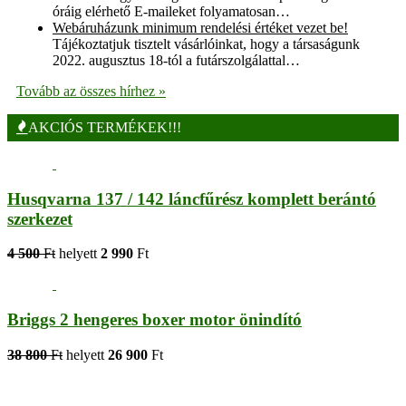
óráig elérhető E-maileket folyamatosan…
Webáruházunk minimum rendelési értéket vezet be!
Tájékoztatjuk tisztelt vásárlóinkat, hogy a társaságunk
2022. augusztus 18-tól a futárszolgálattal…
Tovább az összes hírhez »
AKCIÓS TERMÉKEK!!!
Husqvarna 137 / 142 láncfűrész komplett berántó
szerkezet
4 500
Ft
helyett
2 990
Ft
Briggs 2 hengeres boxer motor önindító
38 800
Ft
helyett
26 900
Ft