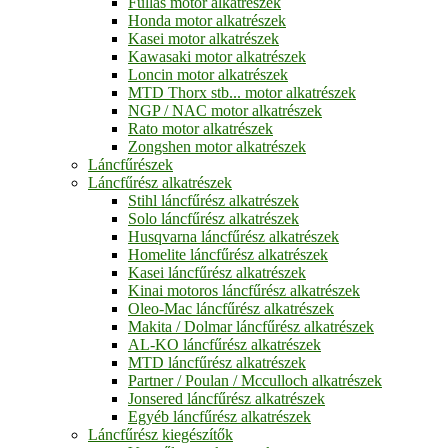
Fullas motor alkatrészek
Honda motor alkatrészek
Kasei motor alkatrészek
Kawasaki motor alkatrészek
Loncin motor alkatrészek
MTD Thorx stb... motor alkatrészek
NGP / NAC motor alkatrészek
Rato motor alkatrészek
Zongshen motor alkatrészek
Láncfűrészek
Láncfűrész alkatrészek
Stihl láncfűrész alkatrészek
Solo láncfűrész alkatrészek
Husqvarna láncfűrész alkatrészek
Homelite láncfűrész alkatrészek
Kasei láncfűrész alkatrészek
Kinai motoros láncfűrész alkatrészek
Oleo-Mac láncfűrész alkatrészek
Makita / Dolmar láncfűrész alkatrészek
AL-KO láncfűrész alkatrészek
MTD láncfűrész alkatrészek
Partner / Poulan / Mcculloch alkatrészek
Jonsered láncfűrész alkatrészek
Egyéb láncfűrész alkatrészek
Láncfűrész kiegészítők