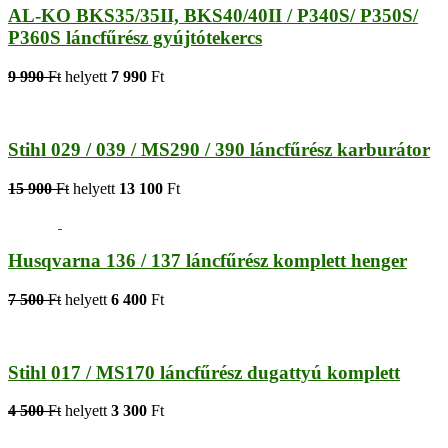
AL-KO BKS35/35II, BKS40/40II / P340S/ P350S/
P360S láncfűrész gyújtótekercs
9 990
Ft
helyett
7 990
Ft
Stihl 029 / 039 / MS290 / 390 láncfűrész karburátor
15 900
Ft
helyett
13 100
Ft
Husqvarna 136 / 137 láncfűrész komplett henger
7 500
Ft
helyett
6 400
Ft
Stihl 017 / MS170 láncfűrész dugattyú komplett
4 500
Ft
helyett
3 300
Ft