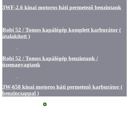
3WF-2.6 kinai motoros háti permetező benzintank
Robi 52 / Tomos kapálógép komplett karburátor (
átalakított )
Robi 52 / Tomos kapálógép benzintank /
üzemanyagtank
3W-650 kinai motoros háti permetező karburátor (
benzincsappal )
Üzemeltető
Online elállás
Teljes katalógus