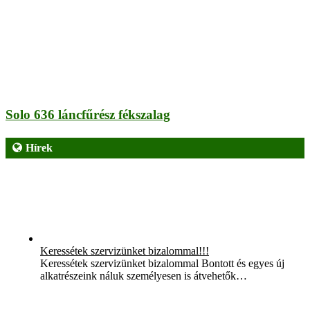
Solo 636 láncfűrész fékszalag
Hírek
Keressétek szervizünket bizalommal!!!
Keressétek szervizünket bizalommal Bontott és egyes új
alkatrészeink náluk személyesen is átvehetők…