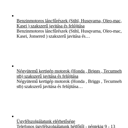
Benzinmotoros láncfűrészek (Stihl, Husqvarna, Oleo-mac,
Kasei ) szakszerű javitása és felújitása
Benzinmotoros láncfűrészek (Stihl, Husqvarna, Oleo-mac,
Kasei, Jonsered ) szakszerű javitása és…
Négyütemű kertigép motorok (Honda , Briggs , Tecumseh
stb) szakszerű javitása és felújitása
Négyütemű kertigép motorok (Honda , Briggs , Tecumseh
stb) szakszerű javitása és felújitása…
Ügyfélszolgálatunk elérhetősége
Telefonos ügyfélszolgálatunk hétfőtől - péntekig 9 - 13