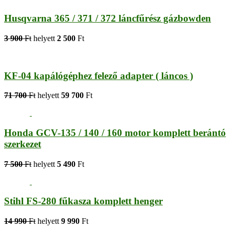
Husqvarna 365 / 371 / 372 láncfűrész gázbowden
3 900
Ft
helyett
2 500
Ft
KF-04 kapálógéphez felező adapter ( láncos )
71 700
Ft
helyett
59 700
Ft
Honda GCV-135 / 140 / 160 motor komplett berántó
szerkezet
7 500
Ft
helyett
5 490
Ft
Stihl FS-280 fűkasza komplett henger
14 990
Ft
helyett
9 990
Ft