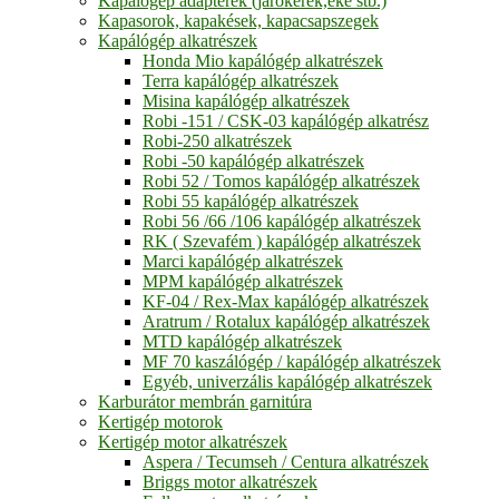
Kapálógép adapterek (járókerék,eke stb.)
Kapasorok, kapakések, kapacsapszegek
Kapálógép alkatrészek
Honda Mio kapálógép alkatrészek
Terra kapálógép alkatrészek
Misina kapálógép alkatrészek
Robi -151 / CSK-03 kapálógép alkatrész
Robi-250 alkatrészek
Robi -50 kapálógép alkatrészek
Robi 52 / Tomos kapálógép alkatrészek
Robi 55 kapálógép alkatrészek
Robi 56 /66 /106 kapálógép alkatrészek
RK ( Szevafém ) kapálógép alkatrészek
Marci kapálógép alkatrészek
MPM kapálógép alkatrészek
KF-04 / Rex-Max kapálógép alkatrészek
Aratrum / Rotalux kapálógép alkatrészek
MTD kapálógép alkatrészek
MF 70 kaszálógép / kapálógép alkatrészek
Egyéb, univerzális kapálógép alkatrészek
Karburátor membrán garnitúra
Kertigép motorok
Kertigép motor alkatrészek
Aspera / Tecumseh / Centura alkatrészek
Briggs motor alkatrészek