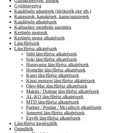
Gumiköpenyek, tömlők
Gyújtógyertya
Kapálógép adapterek (járókerék,eke stb.)
Kapasorok, kapakések, kapacsapszegek
Kapálógép alkatrészek
Karburátor membrán garnitúra
Kertigép motorok
Kertigép motor alkatrészek
Láncfűrészek
Láncfűrész alkatrészek
Stihl láncfűrész alkatrészek
Solo láncfűrész alkatrészek
Husqvarna láncfűrész alkatrészek
Homelite láncfűrész alkatrészek
Kasei láncfűrész alkatrészek
Kinai motoros láncfűrész alkatrészek
Oleo-Mac láncfűrész alkatrészek
Makita / Dolmar láncfűrész alkatrészek
AL-KO láncfűrész alkatrészek
MTD láncfűrész alkatrészek
Partner / Poulan / Mcculloch alkatrészek
Jonsered láncfűrész alkatrészek
Egyéb láncfűrész alkatrészek
Láncfűrész kiegészítők
Önindítók