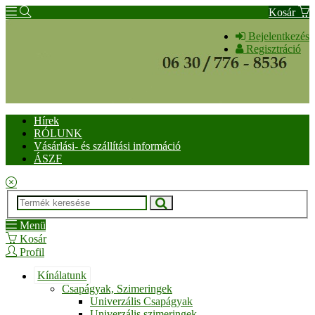
Kosár
Bejelentkezés
Regisztráció
Hírek
RÓLUNK
Vásárlási- és szállítási információ
ÁSZF
Menü
Kosár
Profil
Kínálatunk
Csapágyak, Szimeringek
Univerzális Csapágyak
Univerzális szimeringek