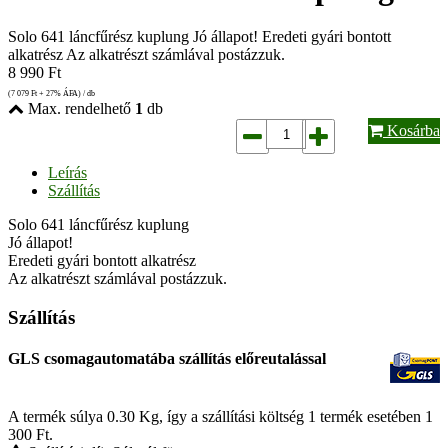
Solo 641 láncfűrész kuplung Jó állapot! Eredeti gyári bontott
alkatrész Az alkatrészt számlával postázzuk.
8 990
Ft
(7 079
Ft
+ 27% ÁFA) / db
Max. rendelhető
1
db
Kosárba
Leírás
Szállítás
Solo 641 láncfűrész kuplung
Jó állapot!
Eredeti gyári bontott alkatrész
Az alkatrészt számlával postázzuk.
Szállítás
GLS csomagautomatába szállítás előreutalással
A termék súlya 0.30
Kg
, így a szállítási költség 1 termék esetében 1
300
Ft
.