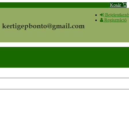
Kosár
Bejelentkezé
Regisztráció