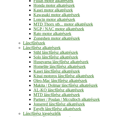
Fullas motor alkatrészek
Honda motor alkatrészek
Kasei motor alkatrészek
Kawasaki motor alkatrészek
Loncin motor alkatrészek
MTD Thorx stb... motor alkatrészek
NGP / NAC motor alkatrészek
Rato motor alkatrészek
Zongshen motor alkatrészek
Láncfűrészek
Láncfűrész alkatrészek
Stihl láncfűrész alkatrészek
Solo láncfűrész alkatrészek
Husqvarna láncfűrész alkatrészek
Homelite láncfűrész alkatrészek
Kasei láncfűrész alkatrészek
Kinai motoros láncfűrész alkatrészek
Oleo-Mac láncfűrész alkatrészek
Makita / Dolmar láncfűrész alkatrészek
AL-KO láncfűrész alkatrészek
MTD láncfűrész alkatrészek
Partner / Poulan / Mcculloch alkatrészek
Jonsered láncfűrész alkatrészek
Egyéb láncfűrész alkatrészek
Láncfűrész kiegészítők