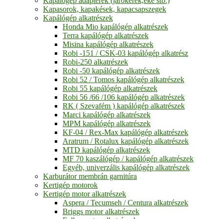
Kapálógép adapterek (járókerék,eke stb.)
Kapasorok, kapakések, kapacsapszegek
Kapálógép alkatrészek
Honda Mio kapálógép alkatrészek
Terra kapálógép alkatrészek
Misina kapálógép alkatrészek
Robi -151 / CSK-03 kapálógép alkatrész
Robi-250 alkatrészek
Robi -50 kapálógép alkatrészek
Robi 52 / Tomos kapálógép alkatrészek
Robi 55 kapálógép alkatrészek
Robi 56 /66 /106 kapálógép alkatrészek
RK ( Szevafém ) kapálógép alkatrészek
Marci kapálógép alkatrészek
MPM kapálógép alkatrészek
KF-04 / Rex-Max kapálógép alkatrészek
Aratrum / Rotalux kapálógép alkatrészek
MTD kapálógép alkatrészek
MF 70 kaszálógép / kapálógép alkatrészek
Egyéb, univerzális kapálógép alkatrészek
Karburátor membrán garnitúra
Kertigép motorok
Kertigép motor alkatrészek
Aspera / Tecumseh / Centura alkatrészek
Briggs motor alkatrészek