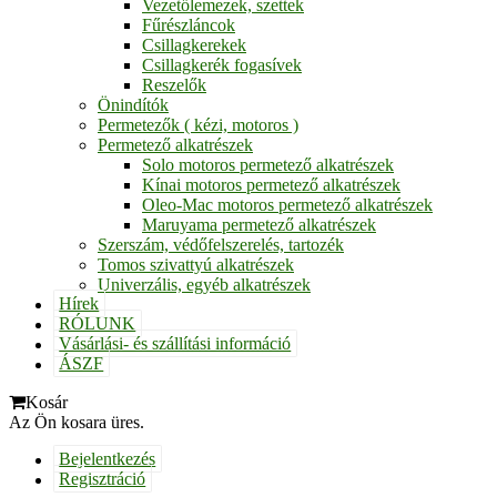
Vezetőlemezek, szettek
Fűrészláncok
Csillagkerekek
Csillagkerék fogasívek
Reszelők
Önindítók
Permetezők ( kézi, motoros )
Permetező alkatrészek
Solo motoros permetező alkatrészek
Kínai motoros permetező alkatrészek
Oleo-Mac motoros permetező alkatrészek
Maruyama permetező alkatrészek
Szerszám, védőfelszerelés, tartozék
Tomos szivattyú alkatrészek
Univerzális, egyéb alkatrészek
Hírek
RÓLUNK
Vásárlási- és szállítási információ
ÁSZF
Kosár
Az Ön kosara üres.
Bejelentkezés
Regisztráció