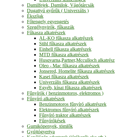
Damilfejek, Damilok, Vágótárcsák
Dugattyú gyűrűk ( Univerzális )
Ékszíjak
Főtengely egyengetés
Szegélynyirók, fűkaszák
Fűkasza alkatrészek
AL-KO fűkasza alkatrészek
Stihl fűkasza alkatrészek
Einhell fűkasza alkatrészek
MTD fűkasza alkatrészek
Husqvarna,Partner,Mcculloch alkatrész
Oleo - Mac fűkasza alkatrészek
Jonsered, Homelite fűkasza alkatrészek
Kasei fűkasza alkatrészek
Univerzális fűkasza alkatrészek
Egyéb, kínai fűkasza alkatrészek
Fűnyírók ( benzinmotoros, elektromos )
Fűnyíró alkatrészek
Benzinmotoros fűnyíró alkatrészek
Elektromos fűnyíró alkatrészek
Fűnyíró traktor alkatrészek
Fűnyírókések
Gumiköpenyek, tömlők
Gyújtógyertya