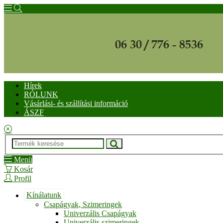
Hírek
RÓLUNK
Vásárlási- és szállítási információ
ÁSZF
Menü
Kosár
Profil
Kínálatunk
Csapágyak, Szimeringek
Univerzális Csapágyak
Univerzális szimeringek