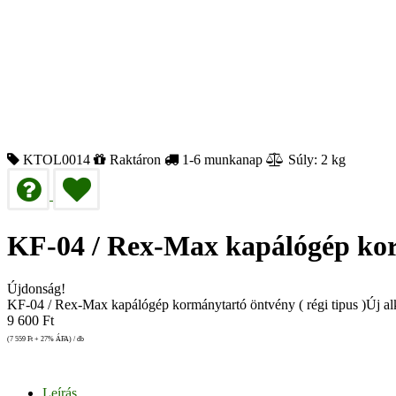
KTOL0014
Raktáron
1-6 munkanap
Súly: 2 kg
KF-04 / Rex-Max kapálógép korm
Újdonság!
KF-04 / Rex-Max kapálógép kormánytartó öntvény ( régi tipus )Új alk
9 600
Ft
(7 559
Ft
+ 27% ÁFA) / db
Leírás