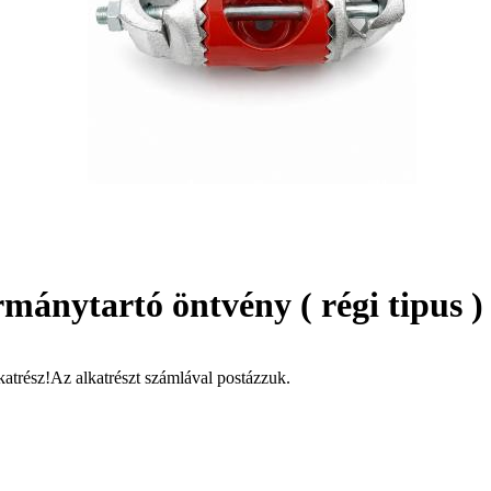
ánytartó öntvény ( régi tipus )
atrész!Az alkatrészt számlával postázzuk.