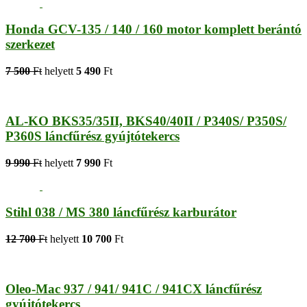
Honda GCV-135 / 140 / 160 motor komplett berántó
szerkezet
7 500
Ft
helyett
5 490
Ft
AL-KO BKS35/35II, BKS40/40II / P340S/ P350S/
P360S láncfűrész gyújtótekercs
9 990
Ft
helyett
7 990
Ft
Stihl 038 / MS 380 láncfűrész karburátor
12 700
Ft
helyett
10 700
Ft
Oleo-Mac 937 / 941/ 941C / 941CX láncfűrész
gyújtótekercs