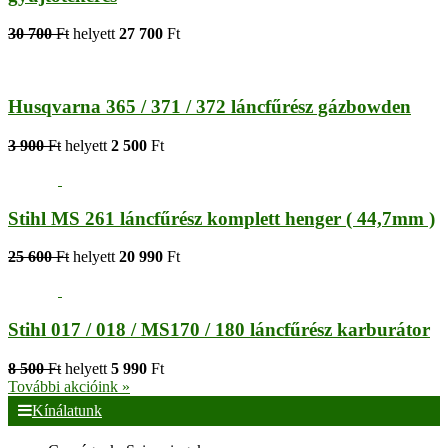
30 700
Ft
helyett
27 700
Ft
Husqvarna 365 / 371 / 372 láncfűrész gázbowden
3 900
Ft
helyett
2 500
Ft
Stihl MS 261 láncfűrész komplett henger ( 44,7mm )
25 600
Ft
helyett
20 990
Ft
Stihl 017 / 018 / MS170 / 180 láncfűrész karburátor
8 500
Ft
helyett
5 990
Ft
További akcióink »
Kínálatunk