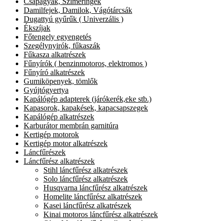
Csapágyak, Szimeringek
Damilfejek, Damilok, Vágótárcsák
Dugattyú gyűrűk ( Univerzális )
Ékszíjak
Főtengely egyengetés
Szegélynyirók, fűkaszák
Fűkasza alkatrészek
Fűnyírók ( benzinmotoros, elektromos )
Fűnyíró alkatrészek
Gumiköpenyek, tömlők
Gyújtógyertya
Kapálógép adapterek (járókerék,eke stb.)
Kapasorok, kapakések, kapacsapszegek
Kapálógép alkatrészek
Karburátor membrán garnitúra
Kertigép motorok
Kertigép motor alkatrészek
Láncfűrészek
Láncfűrész alkatrészek
Stihl láncfűrész alkatrészek
Solo láncfűrész alkatrészek
Husqvarna láncfűrész alkatrészek
Homelite láncfűrész alkatrészek
Kasei láncfűrész alkatrészek
Kinai motoros láncfűrész alkatrészek