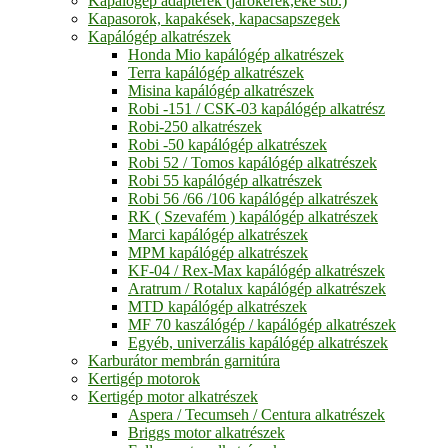
Kapálógép adapterek (járókerék,eke stb.)
Kapasorok, kapakések, kapacsapszegek
Kapálógép alkatrészek
Honda Mio kapálógép alkatrészek
Terra kapálógép alkatrészek
Misina kapálógép alkatrészek
Robi -151 / CSK-03 kapálógép alkatrész
Robi-250 alkatrészek
Robi -50 kapálógép alkatrészek
Robi 52 / Tomos kapálógép alkatrészek
Robi 55 kapálógép alkatrészek
Robi 56 /66 /106 kapálógép alkatrészek
RK ( Szevafém ) kapálógép alkatrészek
Marci kapálógép alkatrészek
MPM kapálógép alkatrészek
KF-04 / Rex-Max kapálógép alkatrészek
Aratrum / Rotalux kapálógép alkatrészek
MTD kapálógép alkatrészek
MF 70 kaszálógép / kapálógép alkatrészek
Egyéb, univerzális kapálógép alkatrészek
Karburátor membrán garnitúra
Kertigép motorok
Kertigép motor alkatrészek
Aspera / Tecumseh / Centura alkatrészek
Briggs motor alkatrészek