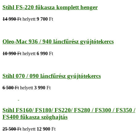
Stihl FS-220 fűkasza komplett henger
14 990
Ft
helyett
9 700
Ft
Oleo-Mac 936 / 940 láncfűrész gyújtótekercs
10 990
Ft
helyett
6 990
Ft
Stihl 070 / 090 láncfűrész gyújtótekercs
6 500
Ft
helyett
3 990
Ft
Stihl FS160/ FS180/ FS220/ FS280 / FS300 / FS350 /
FS400 fűkasza szöghajtás
25 500
Ft
helyett
12 900
Ft