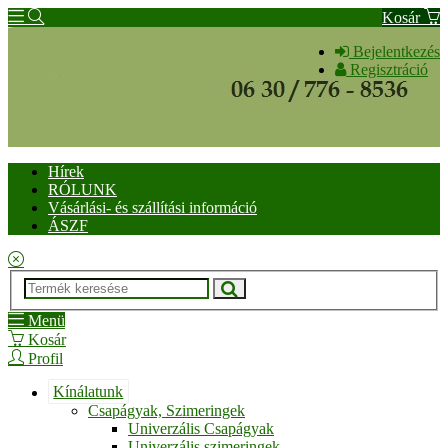
Kosár
Bejelentkezés
Regisztráció
Hírek
RÓLUNK
Vásárlási- és szállítási információ
ÁSZF
Menü
Kosár
Profil
Kínálatunk
Csapágyak, Szimeringek
Univerzális Csapágyak
Univerzális szimeringek