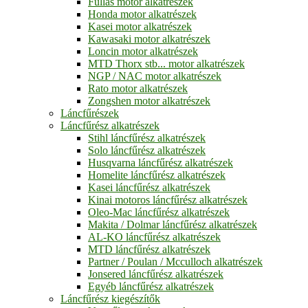
Fullas motor alkatrészek
Honda motor alkatrészek
Kasei motor alkatrészek
Kawasaki motor alkatrészek
Loncin motor alkatrészek
MTD Thorx stb... motor alkatrészek
NGP / NAC motor alkatrészek
Rato motor alkatrészek
Zongshen motor alkatrészek
Láncfűrészek
Láncfűrész alkatrészek
Stihl láncfűrész alkatrészek
Solo láncfűrész alkatrészek
Husqvarna láncfűrész alkatrészek
Homelite láncfűrész alkatrészek
Kasei láncfűrész alkatrészek
Kinai motoros láncfűrész alkatrészek
Oleo-Mac láncfűrész alkatrészek
Makita / Dolmar láncfűrész alkatrészek
AL-KO láncfűrész alkatrészek
MTD láncfűrész alkatrészek
Partner / Poulan / Mcculloch alkatrészek
Jonsered láncfűrész alkatrészek
Egyéb láncfűrész alkatrészek
Láncfűrész kiegészítők