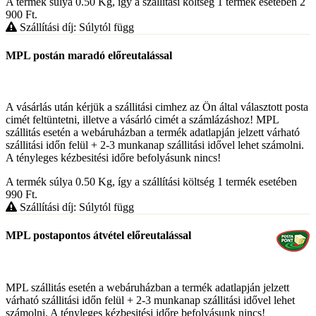
A termék súlya 0.50
Kg
, így a szállítási költség 1 termék esetében 2
900
Ft
.
Szállítási díj: Súlytól függ
MPL postán maradó előreutalással
A vásárlás után kérjük a szállitási cimhez az Ön által választott posta
cimét feltüntetni, illetve a vásárló cimét a számlázáshoz! MPL
szállitás esetén a webáruházban a termék adatlapján jelzett várható
szállitási időn felül + 2-3 munkanap szállitási idővel lehet számolni.
A tényleges kézbesitési időre befolyásunk nincs!
A termék súlya 0.50
Kg
, így a szállítási költség 1 termék esetében
990
Ft
.
Szállítási díj: Súlytól függ
MPL postapontos átvétel előreutalással
MPL szállitás esetén a webáruházban a termék adatlapján jelzett
várható szállitási időn felül + 2-3 munkanap szállitási idővel lehet
számolni. A tényleges kézbesitési időre befolyásunk nincs!