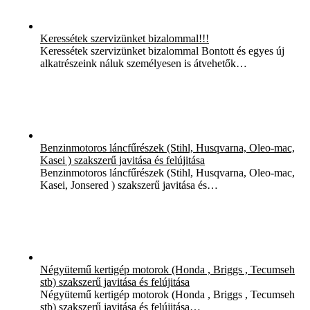
Keressétek szervizünket bizalommal!!!
Keressétek szervizünket bizalommal Bontott és egyes új
alkatrészeink náluk személyesen is átvehetők…
Benzinmotoros láncfűrészek (Stihl, Husqvarna, Oleo-mac,
Kasei ) szakszerű javitása és felújitása
Benzinmotoros láncfűrészek (Stihl, Husqvarna, Oleo-mac,
Kasei, Jonsered ) szakszerű javitása és…
Négyütemű kertigép motorok (Honda , Briggs , Tecumseh
stb) szakszerű javitása és felújitása
Négyütemű kertigép motorok (Honda , Briggs , Tecumseh
stb) szakszerű javitása és felújitása…