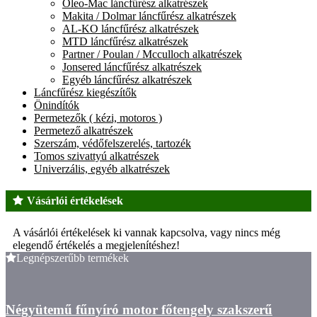
Oleo-Mac láncfűrész alkatrészek
Makita / Dolmar láncfűrész alkatrészek
AL-KO láncfűrész alkatrészek
MTD láncfűrész alkatrészek
Partner / Poulan / Mcculloch alkatrészek
Jonsered láncfűrész alkatrészek
Egyéb láncfűrész alkatrészek
Láncfűrész kiegészítők
Önindítók
Permetezők ( kézi, motoros )
Permetező alkatrészek
Szerszám, védőfelszerelés, tartozék
Tomos szivattyú alkatrészek
Univerzális, egyéb alkatrészek
Vásárlói értékelések
A vásárlói értékelések ki vannak kapcsolva, vagy nincs még
elegendő értékelés a megjelenítéshez!
Legnépszerűbb termékek
Négyütemű fűnyíró motor főtengely szakszerű