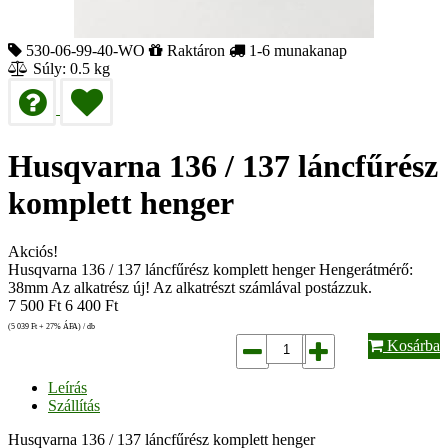
530-06-99-40-WO
Raktáron
1-6 munakanap
Súly: 0.5 kg
Husqvarna 136 / 137 láncfűrész
komplett henger
Akciós!
Husqvarna 136 / 137 láncfűrész komplett henger Hengerátmérő:
38mm Az alkatrész új! Az alkatrészt számlával postázzuk.
7 500
Ft
6 400
Ft
(5 039
Ft
+ 27% ÁFA) / db
Kosárba
Leírás
Szállítás
Husqvarna 136 / 137 láncfűrész komplett henger