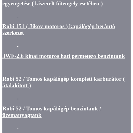
egyengetése ( kiszerelt főtengely esetében )
Robi 151 ( Jikov motoros ) kapálógép berántó
szerkezet
3WF-2.6 kinai motoros háti permetező benzintank
Robi 52 / Tomos kapálógép komplett karburátor (
átalakított )
Robi 52 / Tomos kapálógép benzintank /
üzemanyagtank