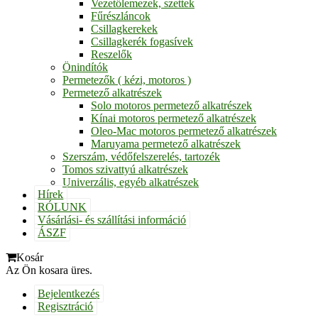
Vezetőlemezek, szettek
Fűrészláncok
Csillagkerekek
Csillagkerék fogasívek
Reszelők
Önindítók
Permetezők ( kézi, motoros )
Permetező alkatrészek
Solo motoros permetező alkatrészek
Kínai motoros permetező alkatrészek
Oleo-Mac motoros permetező alkatrészek
Maruyama permetező alkatrészek
Szerszám, védőfelszerelés, tartozék
Tomos szivattyú alkatrészek
Univerzális, egyéb alkatrészek
Hírek
RÓLUNK
Vásárlási- és szállítási információ
ÁSZF
Kosár
Az Ön kosara üres.
Bejelentkezés
Regisztráció