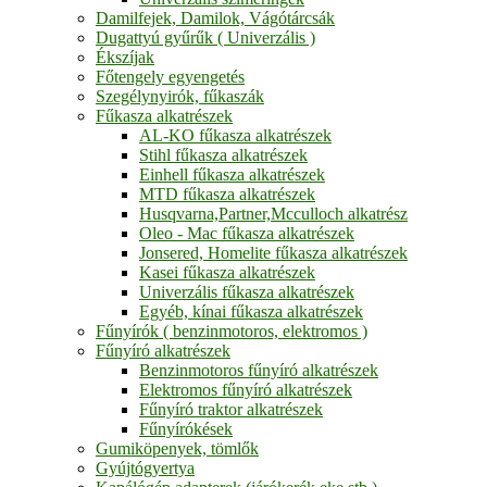
Damilfejek, Damilok, Vágótárcsák
Dugattyú gyűrűk ( Univerzális )
Ékszíjak
Főtengely egyengetés
Szegélynyirók, fűkaszák
Fűkasza alkatrészek
AL-KO fűkasza alkatrészek
Stihl fűkasza alkatrészek
Einhell fűkasza alkatrészek
MTD fűkasza alkatrészek
Husqvarna,Partner,Mcculloch alkatrész
Oleo - Mac fűkasza alkatrészek
Jonsered, Homelite fűkasza alkatrészek
Kasei fűkasza alkatrészek
Univerzális fűkasza alkatrészek
Egyéb, kínai fűkasza alkatrészek
Fűnyírók ( benzinmotoros, elektromos )
Fűnyíró alkatrészek
Benzinmotoros fűnyíró alkatrészek
Elektromos fűnyíró alkatrészek
Fűnyíró traktor alkatrészek
Fűnyírókések
Gumiköpenyek, tömlők
Gyújtógyertya